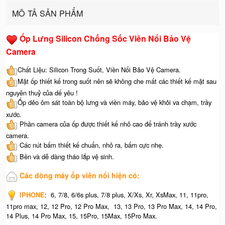
MÔ TẢ SẢN PHẨM
Ốp Lưng Silicon Chống Sốc Viền Nổi Bảo Vệ
Camera
Chất Liệu: Silicon Trong Suốt, Viền Nổi Bảo Vệ Camera.
Mặt ốp thiết kế trong suốt nên sẽ không che mất các thiết kế mặt sau
nguyên thuỷ của dế yêu !
Ốp dẻo ôm sát toàn bộ lưng và viền máy, bảo vệ khỏi va chạm, trầy
xước.
Phần camera của ốp được thiết kế nhô cao để tránh trầy xước
camera.
Các nút bấm thiết kế chuẩn, nhô ra, bấm cực nhẹ.
Bền và dễ dàng tháo lắp vệ sinh.
Các dòng máy ốp viền nổi hiện có:
IPHONE
: 6, 7/8, 6/6s plus, 7/8 plus, X/Xs, Xr, XsMax, 11, 11pro,
11pro max, 12, 12 Pro, 12 Pro Max, 13, 13 Pro, 13 Pro Max, 14, 14 Pro,
14 Plus, 14 Pro Max, 15, 15Pro, 15Max, 15Pro Max.