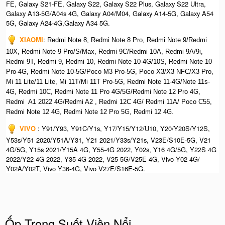
FE, Galaxy S21-FE, Galaxy S22, Galaxy S22 Plus, Galaxy S22 Ultra,
Galaxy A13-5G/A04s 4G, Galaxy A04/M04, Galaxy A14-5G, Galaxy A54
5G, Galaxy A24-4G,Galaxy A34 5G.
XIAOMI
:
Redmi Note 8, Redmi Note 8 Pro, Redmi Note 9/Redmi
10X, Redmi Note 9 Pro/S/Max, Redmi 9C/Redmi 10A, Redmi 9A/9i,
Redmi 9T, Redmi 9, Redmi 10, Redmi Note 10-4G/10S, Redmi Note 10
Pro-4G, Redmi Note 10-5G/Poco M3 Pro-5G, Poco X3/X3 NFC/X3 Pro,
Mi 11 Lite/11 Lite, Mi 11T/Mi 11T Pro-5G, Redmi Note 11-4G/Note 11s-
4G, Redmi 10C, Redmi Note 11 Pro 4G/5G/Redmi Note 12 Pro 4G,
Redmi A1 2022 4G/Redmi A2 , Redmi 12C 4G/ Redmi 11A/ Poco C55,
Redmi Note 12 4G, Redmi Note 12 Pro 5G, Redmi 12 4G.
VIVO
: Y91/Y93, Y91C/Y1s, Y17/Y15/Y12/U10, Y20/Y20S/Y12S,
Y53s/Y51 2020/Y51A/Y31, Y21 2021/Y33s/Y21s, V23E/S10E-5G, V21
4G/5G, Y15s 2021/Y15A 4G, Y55-4G 2022, Y02s, Y16 4G/5G, Y22S 4G
2022/Y22 4G 2022, Y35 4G 2022, V25 5G/V25E 4G, Vivo Y02 4G/
Y02A/Y02T, Vivo Y36-4G, Vivo V27E/S16E-5G.
Ốp Trong Suốt Viền Nổi