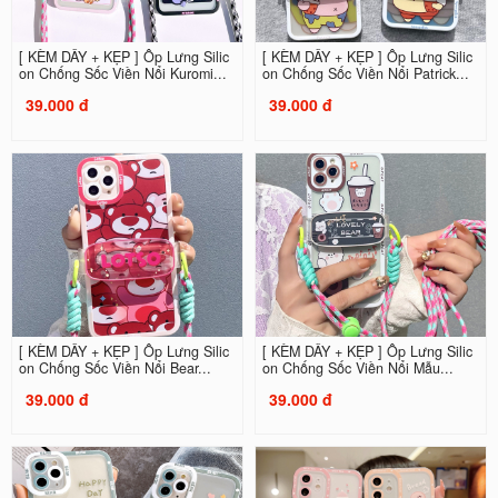
[ KÈM DÂY + KẸP ] Ốp Lưng Silic
[ KÈM DÂY + KẸP ] Ốp Lưng Silic
on Chống Sốc Viền Nổi Kuromi...
on Chống Sốc Viền Nổi Patrick...
39.000 đ
39.000 đ
[ KÈM DÂY + KẸP ] Ốp Lưng Silic
[ KÈM DÂY + KẸP ] Ốp Lưng Silic
on Chống Sốc Viền Nổi Bear...
on Chống Sốc Viền Nổi Mẫu...
39.000 đ
39.000 đ