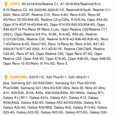
OPPO
: A5 2018/A3s/Realme C1, A7 2018/A5s/Realme2/A12,
A1K/Realme C2, A9 2020/A5 2020/A11X, Realme5/5i/5s/6i, Realme C11
2020, Reno 2Z/2F, Realme C15, Reno 6-4G, Reno 6-5G, Reno 6Z
5G/Reno 5Z-5G/A94-5G, Realme C21y/C25y, A15/A15s, Oppo A54-4G,
Oppo A74-4G/F19-4G/A94-4G, Oppo A74-5G/A93-5G/A54-5G, Oppo
A94-4G/F19 Pro/Reno 5F/Reno 5 Lite, Oppo Realme C20/Realme C11
(2021), Oppo Realme 8/8 Pro, A16K, A16-4G, A55-4G, Realme
C12/C25/C25s, Realme C35, Realme 9i/A76-4G/A96-4G/A36-4G, Reno
7-4G/Renno 8-4G, Reno7-5G, Reno 7z/Reno 8z, Reno 8-5G, A57-4G
2022/A77s/A77-4G 2022, A17-4G/A17K, Realme C30/C30S, Realme
C33-4G, Reno 8T-5G, Oppo Realme C55, Oppo Reno 8T-4G, Oppo
Realme C53, Oppo A58-4G, Oppo A78-4G, Oppo A38-4G, Oppo A98-5G,
Oppo Reno 10 5G/Reno 10 Pro-5G. Reno 5.
SAMSUNG
: S20/S11E, S20 Plus/S11, S20 Ultra/S11
plus, Samsung S21-5G/S30/G991, Samsung S21 Plus-5G/S30
Plus/G996, Samsung S21 Ultra-5G/S30 Ultra, Note 20, Note 20 Ultra,
A10, A20/A30, A10s, A20s, A50/A30s/A50s, A51/M40s, Galaxy A71,
Galaxy A11/M11, Galaxy A21s, Galaxy A31, Galaxy A12, Galaxy
A03s/A02s, Galaxy A32-4G, Galaxy A52-4G/5G/A52s, Galaxy A72,
Galaxy A22-4G, Galaxy A02/M02, Galaxy A03, Galaxy A13-4G, Galaxy
A23-4G, Galaxy A33-5G, Galaxy A53-5G, Galaxy A73-5G, Galaxy S20-