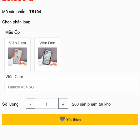
Mã sản phẩm:
TS104
Chọn phân loại:
Mẫu Ốp
Viền Cam
Viền Đen
Viền Cam
Galaxy A34 5G
-
+
Số lượng:
200 sản phẩm tại kho
Yêu thích