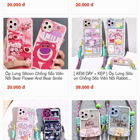
20.000 đ
20.000 đ
Ốp Lưng Silicon Chống Sốc Viền
[ KÈM DÂY + KẸP ] Ốp Lưng Silic
Nổi Bear Flower And Bear Smile
on Chống Sốc Viền Nổi Rabbit...
20.000 đ
39.000 đ