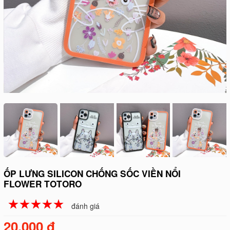
ỐP LƯNG SILICON CHỐNG SỐC VIỀN NỔI
FLOWER TOTORO
☆
★
☆
★
☆
★
☆
★
☆
★
đánh giá
20.000 đ