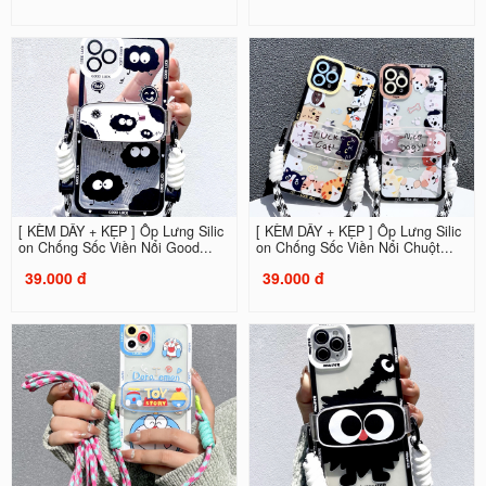
[ KÈM DÂY + KẸP ] Ốp Lưng Silic
[ KÈM DÂY + KẸP ] Ốp Lưng Silic
on Chống Sốc Viền Nổi Good...
on Chống Sốc Viền Nổi Chuột...
39.000 đ
39.000 đ