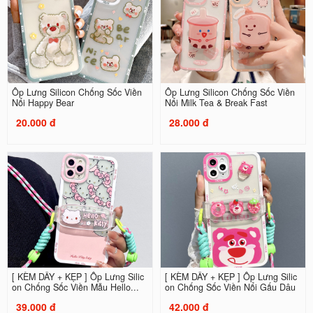
Ốp Lưng Silicon Chống Sốc Viền
Ốp Lưng Silicon Chống Sốc Viền
Nổi Happy Bear
Nổi Milk Tea & Break Fast
20.000 đ
28.000 đ
[ KÈM DÂY + KẸP ] Ốp Lưng Silic
[ KÈM DÂY + KẸP ] Ốp Lưng Silic
on Chống Sốc Viền Mẫu Hello...
on Chống Sốc Viền Nổi Gấu Dâu
39.000 đ
42.000 đ