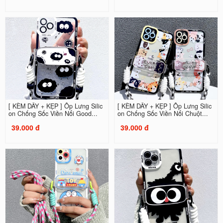
[ KÈM DÂY + KẸP ] Ốp Lưng Silic
[ KÈM DÂY + KẸP ] Ốp Lưng Silic
on Chống Sốc Viền Nổi Good...
on Chống Sốc Viền Nổi Chuột...
39.000 đ
39.000 đ