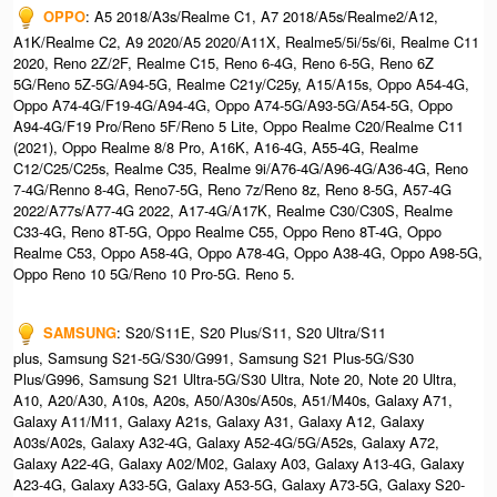
OPPO
: A5 2018/A3s/Realme C1, A7 2018/A5s/Realme2/A12,
A1K/Realme C2, A9 2020/A5 2020/A11X, Realme5/5i/5s/6i, Realme C11
2020, Reno 2Z/2F, Realme C15, Reno 6-4G, Reno 6-5G, Reno 6Z
5G/Reno 5Z-5G/A94-5G, Realme C21y/C25y, A15/A15s, Oppo A54-4G,
Oppo A74-4G/F19-4G/A94-4G, Oppo A74-5G/A93-5G/A54-5G, Oppo
A94-4G/F19 Pro/Reno 5F/Reno 5 Lite, Oppo Realme C20/Realme C11
(2021), Oppo Realme 8/8 Pro, A16K, A16-4G, A55-4G, Realme
C12/C25/C25s, Realme C35, Realme 9i/A76-4G/A96-4G/A36-4G, Reno
7-4G/Renno 8-4G, Reno7-5G, Reno 7z/Reno 8z, Reno 8-5G, A57-4G
2022/A77s/A77-4G 2022, A17-4G/A17K, Realme C30/C30S, Realme
C33-4G, Reno 8T-5G, Oppo Realme C55, Oppo Reno 8T-4G, Oppo
Realme C53, Oppo A58-4G, Oppo A78-4G, Oppo A38-4G, Oppo A98-5G,
Oppo Reno 10 5G/Reno 10 Pro-5G. Reno 5.
SAMSUNG
: S20/S11E, S20 Plus/S11, S20 Ultra/S11
plus, Samsung S21-5G/S30/G991, Samsung S21 Plus-5G/S30
Plus/G996, Samsung S21 Ultra-5G/S30 Ultra, Note 20, Note 20 Ultra,
A10, A20/A30, A10s, A20s, A50/A30s/A50s, A51/M40s, Galaxy A71,
Galaxy A11/M11, Galaxy A21s, Galaxy A31, Galaxy A12, Galaxy
A03s/A02s, Galaxy A32-4G, Galaxy A52-4G/5G/A52s, Galaxy A72,
Galaxy A22-4G, Galaxy A02/M02, Galaxy A03, Galaxy A13-4G, Galaxy
A23-4G, Galaxy A33-5G, Galaxy A53-5G, Galaxy A73-5G, Galaxy S20-