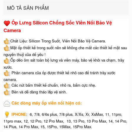
MÔ TẢ SẢN PHẨM
Ốp Lưng Silicon Chống Sốc Viền Nổi Bảo Vệ
Camera
Chất Liệu: Silicon Trong Suốt, Viền Nổi Bảo Vệ Camera.
Mặt ốp thiết kế trong suốt nên sẽ không che mất các thiết kế mặt sau
nguyên thuỷ của dế yêu !
Ốp dẻo ôm sát toàn bộ lưng và viền máy, bảo vệ khỏi va chạm, trầy
xước.
Phần camera của ốp được thiết kế nhô cao để tránh trầy xước
camera.
Các nút bấm thiết kế chuẩn, nhô ra, bấm cực nhẹ.
Bền và dễ dàng tháo lắp vệ sinh.
Các dòng máy ốp viền nổi hiện có:
IPHONE
: 6, 7/8, 6/6s plus, 7/8 plus, X/Xs, Xr, XsMax, 11, 11pro,
11pro max, 12, 12 Pro, 12 Pro Max, 13, 13 Pro, 13 Pro Max, 14, 14 Pro,
14 Plus, 14 Pro Max, 15, 15Pro, 15Max, 15Pro Max.