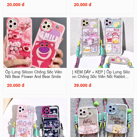
20.000 đ
20.000 đ
Ốp Lưng Silicon Chống Sốc Viền
[ KÈM DÂY + KẸP ] Ốp Lưng Silic
Nổi Bear Flower And Bear Smile
on Chống Sốc Viền Nổi Rabbit...
20.000 đ
39.000 đ