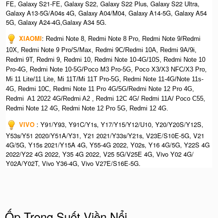
FE, Galaxy S21-FE, Galaxy S22, Galaxy S22 Plus, Galaxy S22 Ultra,
Galaxy A13-5G/A04s 4G, Galaxy A04/M04, Galaxy A14-5G, Galaxy A54
5G, Galaxy A24-4G,Galaxy A34 5G.
XIAOMI
:
Redmi Note 8, Redmi Note 8 Pro, Redmi Note 9/Redmi
10X, Redmi Note 9 Pro/S/Max, Redmi 9C/Redmi 10A, Redmi 9A/9i,
Redmi 9T, Redmi 9, Redmi 10, Redmi Note 10-4G/10S, Redmi Note 10
Pro-4G, Redmi Note 10-5G/Poco M3 Pro-5G, Poco X3/X3 NFC/X3 Pro,
Mi 11 Lite/11 Lite, Mi 11T/Mi 11T Pro-5G, Redmi Note 11-4G/Note 11s-
4G, Redmi 10C, Redmi Note 11 Pro 4G/5G/Redmi Note 12 Pro 4G,
Redmi A1 2022 4G/Redmi A2 , Redmi 12C 4G/ Redmi 11A/ Poco C55,
Redmi Note 12 4G, Redmi Note 12 Pro 5G, Redmi 12 4G.
VIVO
: Y91/Y93, Y91C/Y1s, Y17/Y15/Y12/U10, Y20/Y20S/Y12S,
Y53s/Y51 2020/Y51A/Y31, Y21 2021/Y33s/Y21s, V23E/S10E-5G, V21
4G/5G, Y15s 2021/Y15A 4G, Y55-4G 2022, Y02s, Y16 4G/5G, Y22S 4G
2022/Y22 4G 2022, Y35 4G 2022, V25 5G/V25E 4G, Vivo Y02 4G/
Y02A/Y02T, Vivo Y36-4G, Vivo V27E/S16E-5G.
Ốp Trong Suốt Viền Nổi