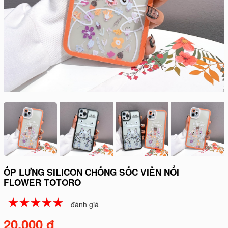
ỐP LƯNG SILICON CHỐNG SỐC VIỀN NỔI
FLOWER TOTORO
☆
★
☆
★
☆
★
☆
★
☆
★
đánh giá
20.000 đ