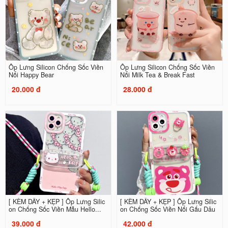
Ốp Lưng Silicon Chống Sốc Viền
Ốp Lưng Silicon Chống Sốc Viền
Nổi Happy Bear
Nổi Milk Tea & Break Fast
20.000 đ
28.000 đ
[ KÈM DÂY + KẸP ] Ốp Lưng Silic
[ KÈM DÂY + KẸP ] Ốp Lưng Silic
on Chống Sốc Viền Mẫu Hello...
on Chống Sốc Viền Nổi Gấu Dâu
39.000 đ
42.000 đ