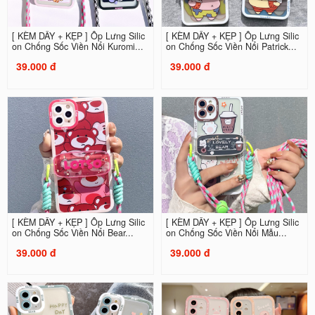
[ KÈM DÂY + KẸP ] Ốp Lưng Silic
[ KÈM DÂY + KẸP ] Ốp Lưng Silic
on Chống Sốc Viền Nổi Kuromi...
on Chống Sốc Viền Nổi Patrick...
39.000 đ
39.000 đ
[ KÈM DÂY + KẸP ] Ốp Lưng Silic
[ KÈM DÂY + KẸP ] Ốp Lưng Silic
on Chống Sốc Viền Nổi Bear...
on Chống Sốc Viền Nổi Mẫu...
39.000 đ
39.000 đ