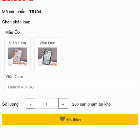
Mã sản phẩm:
TS104
Chọn phân loại:
Mẫu Ốp
Viền Cam
Viền Đen
Viền Cam
Galaxy A34 5G
-
+
Số lượng:
200 sản phẩm tại kho
Yêu thích