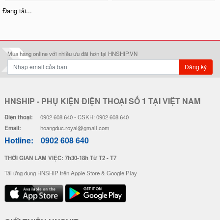
Ốp Lưng Silicon Chống Sốc Viền
Ốp Lưng Silicon Chống Sốc Viền
Nổi - Hình Nổi Happy Day
Nổi Pokemon x Doremon
28.000 đ
20.000 đ