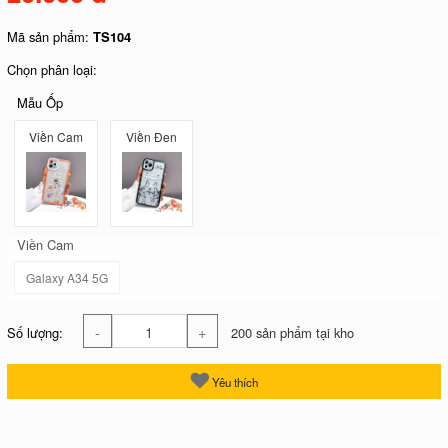
Mã sản phẩm:
TS104
Chọn phân loại:
Mẫu Ốp
Viền Cam
Viền Đen
Viền Cam
Galaxy A34 5G
-
+
Số lượng:
200 sản phẩm tại kho
Yêu thích