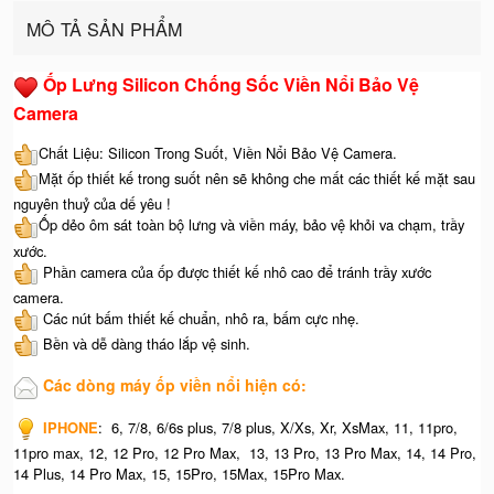
MÔ TẢ SẢN PHẨM
Ốp Lưng Silicon Chống Sốc Viền Nổi Bảo Vệ
Camera
Chất Liệu: Silicon Trong Suốt, Viền Nổi Bảo Vệ Camera.
Mặt ốp thiết kế trong suốt nên sẽ không che mất các thiết kế mặt sau
nguyên thuỷ của dế yêu !
Ốp dẻo ôm sát toàn bộ lưng và viền máy, bảo vệ khỏi va chạm, trầy
xước.
Phần camera của ốp được thiết kế nhô cao để tránh trầy xước
camera.
Các nút bấm thiết kế chuẩn, nhô ra, bấm cực nhẹ.
Bền và dễ dàng tháo lắp vệ sinh.
Các dòng máy ốp viền nổi hiện có:
IPHONE
: 6, 7/8, 6/6s plus, 7/8 plus, X/Xs, Xr, XsMax, 11, 11pro,
11pro max, 12, 12 Pro, 12 Pro Max, 13, 13 Pro, 13 Pro Max, 14, 14 Pro,
14 Plus, 14 Pro Max, 15, 15Pro, 15Max, 15Pro Max.