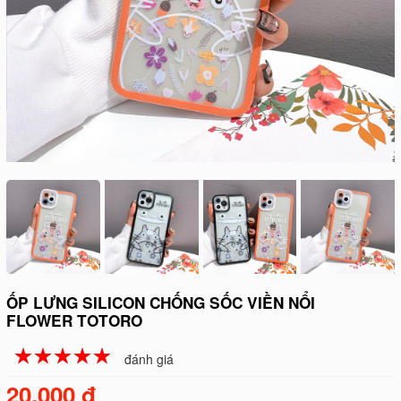
ỐP LƯNG SILICON CHỐNG SỐC VIỀN NỔI
FLOWER TOTORO
☆
★
☆
★
☆
★
☆
★
☆
★
đánh giá
20.000 đ