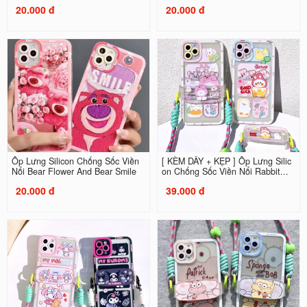
20.000 đ
20.000 đ
Ốp Lưng Silicon Chống Sốc Viền
[ KÈM DÂY + KẸP ] Ốp Lưng Silic
Nổi Bear Flower And Bear Smile
on Chống Sốc Viền Nổi Rabbit...
20.000 đ
39.000 đ