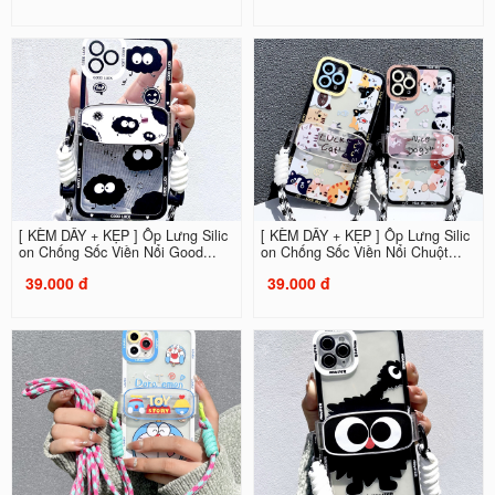
[ KÈM DÂY + KẸP ] Ốp Lưng Silic
[ KÈM DÂY + KẸP ] Ốp Lưng Silic
on Chống Sốc Viền Nổi Good...
on Chống Sốc Viền Nổi Chuột...
39.000 đ
39.000 đ