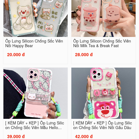
Ốp Lưng Silicon Chống Sốc Viền
Ốp Lưng Silicon Chống Sốc Viền
Nổi Happy Bear
Nổi Milk Tea & Break Fast
20.000 đ
28.000 đ
[ KÈM DÂY + KẸP ] Ốp Lưng Silic
[ KÈM DÂY + KẸP ] Ốp Lưng Silic
on Chống Sốc Viền Mẫu Hello...
on Chống Sốc Viền Nổi Gấu Dâu
39.000 đ
42.000 đ