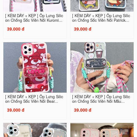
[ KÈM DÂY + KẸP ] Ốp Lưng Silic
[ KÈM DÂY + KẸP ] Ốp Lưng Silic
on Chống Sốc Viền Nổi Kuromi...
on Chống Sốc Viền Nổi Patrick...
39.000 đ
39.000 đ
[ KÈM DÂY + KẸP ] Ốp Lưng Silic
[ KÈM DÂY + KẸP ] Ốp Lưng Silic
on Chống Sốc Viền Nổi Bear...
on Chống Sốc Viền Nổi Mẫu...
39.000 đ
39.000 đ