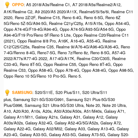
OPPO
: A5 2018/A3s/Realme C1, A7 2018/A5s/Realme2/A12,
A1K/Realme C2, A9 2020/A5 2020/A11X, Realme5/5i/5s/6i, Realme C11
2020, Reno 2Z/2F, Realme C15, Reno 6-4G, Reno 6-5G, Reno 6Z
5G/Reno 5Z-5G/A94-5G, Realme C21y/C25y, A15/A15s, Oppo A54-4G,
Oppo A74-4G/F19-4G/A94-4G, Oppo A74-5G/A93-5G/A54-5G, Oppo
A94-4G/F19 Pro/Reno 5F/Reno 5 Lite, Oppo Realme C20/Realme C11
(2021), Oppo Realme 8/8 Pro, A16K, A16-4G, A55-4G, Realme
C12/C25/C25s, Realme C35, Realme 9i/A76-4G/A96-4G/A36-4G, Reno
7-4G/Renno 8-4G, Reno7-5G, Reno 7z/Reno 8z, Reno 8-5G, A57-4G
2022/A77s/A77-4G 2022, A17-4G/A17K, Realme C30/C30S, Realme
C33-4G, Reno 8T-5G, Oppo Realme C55, Oppo Reno 8T-4G, Oppo
Realme C53, Oppo A58-4G, Oppo A78-4G, Oppo A38-4G, Oppo A98-5G,
Oppo Reno 10 5G/Reno 10 Pro-5G. Reno 5.
SAMSUNG
: S20/S11E, S20 Plus/S11, S20 Ultra/S11
plus, Samsung S21-5G/S30/G991, Samsung S21 Plus-5G/S30
Plus/G996, Samsung S21 Ultra-5G/S30 Ultra, Note 20, Note 20 Ultra,
A10, A20/A30, A10s, A20s, A50/A30s/A50s, A51/M40s, Galaxy A71,
Galaxy A11/M11, Galaxy A21s, Galaxy A31, Galaxy A12, Galaxy
A03s/A02s, Galaxy A32-4G, Galaxy A52-4G/5G/A52s, Galaxy A72,
Galaxy A22-4G, Galaxy A02/M02, Galaxy A03, Galaxy A13-4G, Galaxy
A23-4G, Galaxy A33-5G, Galaxy A53-5G, Galaxy A73-5G, Galaxy S20-