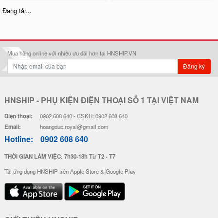
Ốp Lưng Silicon Chống Sốc Viền
Ốp Lưng Silicon Chống Sốc Viền
Nổi - Hình Nổi Happy Day
Nổi Pokemon x Doremon
28.000 đ
20.000 đ