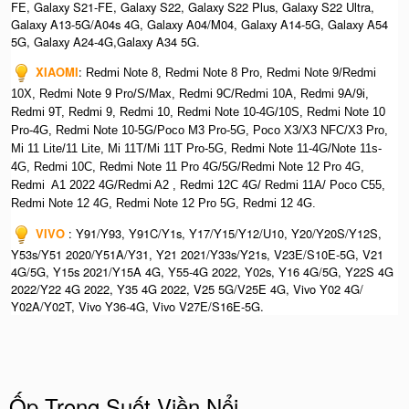
FE, Galaxy S21-FE, Galaxy S22, Galaxy S22 Plus, Galaxy S22 Ultra,
Galaxy A13-5G/A04s 4G, Galaxy A04/M04, Galaxy A14-5G, Galaxy A54
5G, Galaxy A24-4G,Galaxy A34 5G.
XIAOMI
:
Redmi Note 8, Redmi Note 8 Pro, Redmi Note 9/Redmi
10X, Redmi Note 9 Pro/S/Max, Redmi 9C/Redmi 10A, Redmi 9A/9i,
Redmi 9T, Redmi 9, Redmi 10, Redmi Note 10-4G/10S, Redmi Note 10
Pro-4G, Redmi Note 10-5G/Poco M3 Pro-5G, Poco X3/X3 NFC/X3 Pro,
Mi 11 Lite/11 Lite, Mi 11T/Mi 11T Pro-5G, Redmi Note 11-4G/Note 11s-
4G, Redmi 10C, Redmi Note 11 Pro 4G/5G/Redmi Note 12 Pro 4G,
Redmi A1 2022 4G/Redmi A2 , Redmi 12C 4G/ Redmi 11A/ Poco C55,
Redmi Note 12 4G, Redmi Note 12 Pro 5G, Redmi 12 4G.
VIVO
: Y91/Y93, Y91C/Y1s, Y17/Y15/Y12/U10, Y20/Y20S/Y12S,
Y53s/Y51 2020/Y51A/Y31, Y21 2021/Y33s/Y21s, V23E/S10E-5G, V21
4G/5G, Y15s 2021/Y15A 4G, Y55-4G 2022, Y02s, Y16 4G/5G, Y22S 4G
2022/Y22 4G 2022, Y35 4G 2022, V25 5G/V25E 4G, Vivo Y02 4G/
Y02A/Y02T, Vivo Y36-4G, Vivo V27E/S16E-5G.
Ốp Trong Suốt Viền Nổi