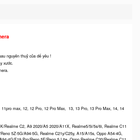
mera
 sau nguyên thuỷ của dế yêu !
ầy xước.
mera.
ro, 11pro max, 12, 12 Pro, 12 Pro Max, 13, 13 Pro, 13 Pro Max, 14, 14
K/Realme C2, A9 2020/A5 2020/A11X, Realme5/5i/5s/6i, Realme C11
G/Reno 5Z-5G/A94-5G, Realme C21y/C25y, A15/A15s, Oppo A54-4G,
94-4G/F19 Pro/Reno 5F/Reno 5 Lite, Oppo Realme C20/Realme C11