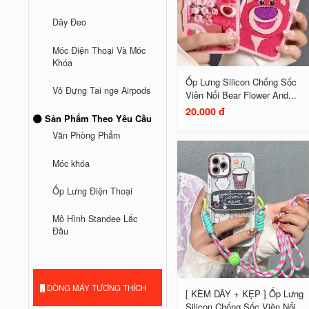
Dây Đeo
Móc Điện Thoại Và Móc
Khóa
Ốp Lưng Silicon Chống Sốc
Vỏ Đựng Tai nge Airpods
Viền Nổi Bear Flower And...
20.000 đ
Sản Phẩm Theo Yêu Cầu
Văn Phòng Phẩm
Móc khóa
Ốp Lưng Điện Thoại
Mô Hình Standee Lắc
Đầu
DÒNG MÁY TƯƠNG THÍCH
[ KÈM DÂY + KẸP ] Ốp Lưng
Silicon Chống Sốc Viền Nổi...