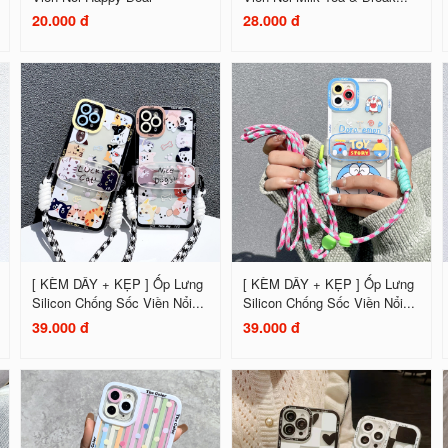
20.000 đ
28.000 đ
[ KÈM DÂY + KẸP ] Ốp Lưng
[ KÈM DÂY + KẸP ] Ốp Lưng
Silicon Chống Sốc Viền Nổi...
Silicon Chống Sốc Viền Nổi...
39.000 đ
39.000 đ