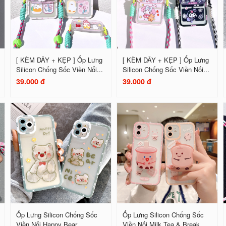
[ KÈM DÂY + KẸP ] Ốp Lưng
[ KÈM DÂY + KẸP ] Ốp Lưng
Silicon Chống Sốc Viền Nổi...
Silicon Chống Sốc Viền Nổi...
39.000 đ
39.000 đ
Ốp Lưng Silicon Chống Sốc
Ốp Lưng Silicon Chống Sốc
Viền Nổi Happy Bear
Viền Nổi Milk Tea & Break...