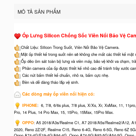
MÔ TẢ SẢN PHẨM
Ốp Lưng Silicon Chống Sốc Viền Nổi Bảo Vệ Ca
Chất Liệu: Silicon Trong Suốt, Viền Nổi Bảo Vệ Camera.
Mặt ốp thiết kế trong suốt nên sẽ không che mất các thiết kế mặt
Ốp dẻo ôm sát toàn bộ lưng và viền máy, bảo vệ khỏi va chạm, tr
Phần camera của ốp được thiết kế nhô cao để tránh trầy xước ca
Các nút bấm thiết kế chuẩn, nhô ra, bấm cực nhẹ.
Bền và dễ dàng tháo lắp vệ sinh.
Các dòng máy ốp viền nổi hiện có:
IPHONE
: 6, 7/8, 6/6s plus, 7/8 plus, X/Xs, Xr, XsMax, 11, 11p
Pro, 14 Plus, 14 Pro Max, 15, 15Pro, 15Max, 15Pro Max.
OPPO
: A5 2018/A3s/Realme C1, A7 2018/A5s/Realme2/A12, A1
2020, Reno 2Z/2F, Realme C15, Reno 6-4G, Reno 6-5G, Reno 6Z 5
Oppo A74-4G/F19-4G/A94-4G, Oppo A74-5G/A93-5G/A54-5G, Oppo A