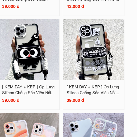
39.000 đ
42.000 đ
[ KÈM DÂY + KẸP ] Ốp Lưng
[ KÈM DÂY + KẸP ] Ốp Lưng
Silicon Chống Sốc Viền Nổi...
Silicon Chống Sốc Viền Nổi...
39.000 đ
39.000 đ