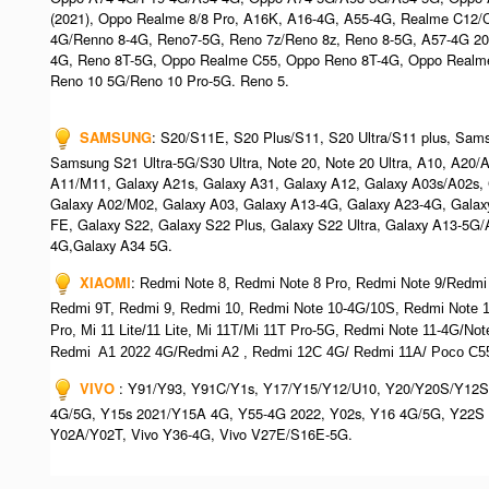
(2021), Oppo Realme 8/8 Pro, A16K, A16-4G, A55-4G, Realme C12/
4G/Renno 8-4G, Reno7-5G, Reno 7z/Reno 8z, Reno 8-5G, A57-4G 2
4G, Reno 8T-5G, Oppo Realme C55, Oppo Reno 8T-4G, Oppo Realm
Reno 10 5G/Reno 10 Pro-5G. Reno 5.
SAMSUNG
: S20/S11E, S20 Plus/S11, S20 Ultra/S11 plus, Sa
Samsung S21 Ultra-5G/S30 Ultra, Note 20, Note 20 Ultra, A10, A20
A11/M11, Galaxy A21s, Galaxy A31, Galaxy A12, Galaxy A03s/A02s,
Galaxy A02/M02, Galaxy A03, Galaxy A13-4G, Galaxy A23-4G, Galax
FE, Galaxy S22, Galaxy S22 Plus, Galaxy S22 Ultra, Galaxy A13-5G
4G,Galaxy A34 5G.
XIAOMI
:
Redmi Note 8, Redmi Note 8 Pro, Redmi Note 9/Redmi
Redmi 9T, Redmi 9, Redmi 10, Redmi Note 10-4G/10S, Redmi Note
Pro, Mi 11 Lite/11 Lite, Mi 11T/Mi 11T Pro-5G, Redmi Note 11-4G/N
Redmi A1 2022 4G/Redmi A2 , Redmi 12C 4G/ Redmi 11A/ Poco C55
VIVO
: Y91/Y93, Y91C/Y1s, Y17/Y15/Y12/U10, Y20/Y20S/Y12S
4G/5G, Y15s 2021/Y15A 4G, Y55-4G 2022, Y02s, Y16 4G/5G, Y22S 
Y02A/Y02T, Vivo Y36-4G, Vivo V27E/S16E-5G.