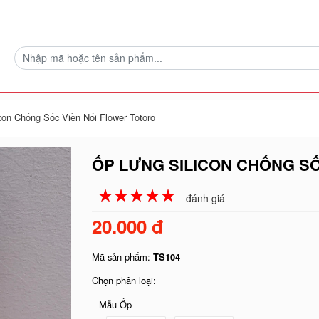
con Chống Sốc Viền Nổi Flower Totoro
ỐP LƯNG SILICON CHỐNG S
☆
★
☆
★
☆
★
☆
★
☆
★
đánh giá
20.000 đ
Mã sản phẩm:
TS104
Chọn phân loại:
Mẫu Ốp