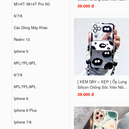
Mi14T/ Mi14T Pro 5G
39.000 đ
6/7/8
Các Dòng Máy Khác
Redmi 13
Iphone 5
6PL/7PL/8PL
6/7/8
[ KÈM DÂY + KẸP ] Ốp Lưng
6PL/7PL/8PL
Silicon Chống Sốc Viền Nổi...
39.000 đ
Iphone 6
Iphone 6 Plus
Iphone 7/8