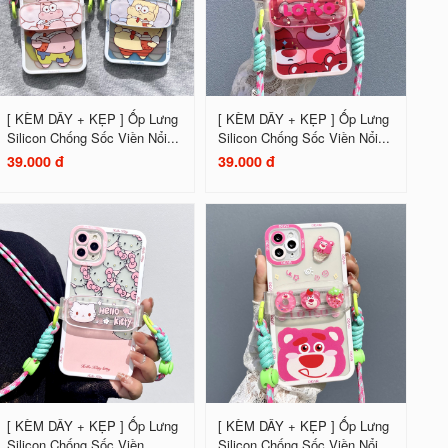
[ KÈM DÂY + KẸP ] Ốp Lưng
[ KÈM DÂY + KẸP ] Ốp Lưng
Silicon Chống Sốc Viền Nổi...
Silicon Chống Sốc Viền Nổi...
39.000 đ
39.000 đ
[ KÈM DÂY + KẸP ] Ốp Lưng
[ KÈM DÂY + KẸP ] Ốp Lưng
Silicon Chống Sốc Viền...
Silicon Chống Sốc Viền Nổi...