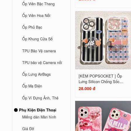
Ốp Viền Bậc Thang
Ốp Viền Hoa Nổi
Ốp Phủ Bạc
Ốp Khung Cửa Sổ
TPU Bảo Vệ camera
TPU bảo vệ Camera nổi
Ốp Lưng AirBags
[KÈM POPSOCKET ] Ốp
Lưng Silicon Chống Sốc...
Ốp Mạ Điện
28.000 đ
Ốp Ví Đựng Ảnh, Thẻ
Phụ Kiện Điện Thoại
Miếng dán Màn hình
Giá Đỡ