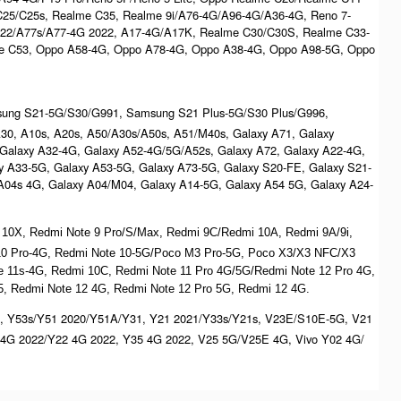
C25/C25s, Realme C35, Realme 9i/A76-4G/A96-4G/A36-4G, Reno 7-
022/A77s/A77-4G 2022, A17-4G/A17K, Realme C30/C30S, Realme C33-
e C53, Oppo A58-4G, Oppo A78-4G, Oppo A38-4G, Oppo A98-5G, Oppo
msung S21-5G/S30/G991, Samsung S21 Plus-5G/S30 Plus/G996,
/A30, A10s, A20s, A50/A30s/A50s, A51/M40s, Galaxy A71, Galaxy
 Galaxy A32-4G, Galaxy A52-4G/5G/A52s, Galaxy A72, Galaxy A22-4G,
y A33-5G, Galaxy A53-5G, Galaxy A73-5G, Galaxy S20-FE, Galaxy S21-
/A04s 4G, Galaxy A04/M04, Galaxy A14-5G, Galaxy A54 5G, Galaxy A24-
 10X, Redmi Note 9 Pro/S/Max, Redmi 9C/Redmi 10A, Redmi 9A/9i,
 10 Pro-4G, Redmi Note 10-5G/Poco M3 Pro-5G, Poco X3/X3 NFC/X3
ote 11s-4G, Redmi 10C, Redmi Note 11 Pro 4G/5G/Redmi Note 12 Pro 4G,
, Redmi Note 12 4G, Redmi Note 12 Pro 5G, Redmi 12 4G.
, Y53s/Y51 2020/Y51A/Y31, Y21 2021/Y33s/Y21s, V23E/S10E-5G, V21
4G 2022/Y22 4G 2022, Y35 4G 2022, V25 5G/V25E 4G, Vivo Y02 4G/