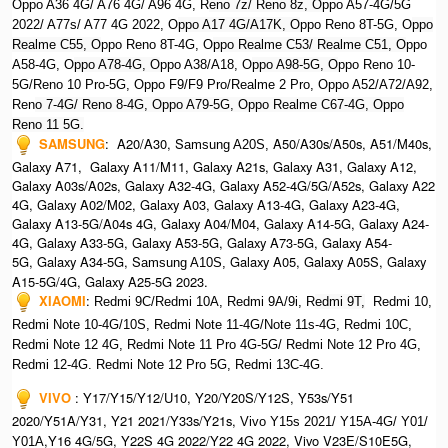
Oppo A36 4G/ A76 4G/ A96 4G, R
eno 7z/ Reno 8z, O
ppo A57-4G/5G
2022/ A77s/ A77 4G 2022, O
ppo A17 4G/A17K, O
ppo Reno 8T-5G, O
ppo
Realme C55, O
ppo Reno 8T-4G, O
ppo Realme C53/ Realme C51, O
ppo
A58-4G, O
ppo A78-4G, O
ppo A38/A18, O
ppo A98-5G, O
ppo Reno 10-
5G/Reno 10 Pro-5G, O
ppo F9/F9 Pro/Realme 2 Pro, O
ppo A52/A72/A92,
Ren
o 7-4G/ Reno 8-4G, Oppo A79-5G, Oppo Realme C67-4G, Oppo
Reno 11 5G.
SAMSUNG
: A20/A30, S
A50/A30s/A50s, A51/M40s,
amsung A20S,
Galaxy A71, Galaxy A11/M11, Galaxy A21s, Galaxy A31, Galaxy A12,
Galaxy A03s/A02s, Galaxy A32-4G, Galaxy A52-4G/5G/A52s, Galaxy A22
4G, Galaxy A02/M02, Galaxy A03, Galaxy A13-4G, Galaxy A23-4G,
Galaxy A13-5G/A04s 4G, Galaxy A04/M04, Galaxy A14-5G, Galaxy A24-
4G, Galaxy A33-5G, Galaxy A53-5G, Galaxy A73-5G, Galaxy A54-
5G, Galaxy A34-5G, S
Galaxy A05, Galaxy A05S, Galaxy
amsung A10S,
A15-5G/4G, Galaxy A25-5G 2023.
XIAOMI
:
Redmi 9C/Redmi 10A, Redmi 9A/9i, R
edmi 9T,
Redmi 10,
Redmi Note 10-4G/10S, Redmi Note 11-4G/Note 11s-4G, Redmi 10C,
Redmi Note 12 4G,
Redmi Note 11 Pro 4G-5G/ Redmi Note 12 Pro 4G,
Redmi 12-4G.
Redmi Note 12 Pro 5G, Redmi 13C-4G.
VIVO
: Y17/Y15/Y12/U10, Y20/Y20S/Y12S, Y53s/Y51
2020/Y51A/Y31, Y21 2021/Y33s/Y21s,
Vivo Y15s 2021/ Y15A-4G/ Y01/
,Y16 4G/5G, Y22S 4G 2022/Y22 4G 2022, Vivo V23E/S10E5G,
Y01A