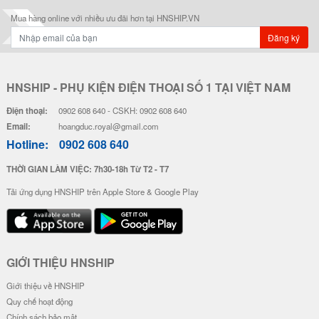
Mua hàng online với nhiều ưu đãi hơn tại HNSHIP.VN
Đăng ký
HNSHIP - PHỤ KIỆN ĐIỆN THOẠI SỐ 1 TẠI VIỆT NAM
Điện thoại:
0902 608 640 - CSKH: 0902 608 640
Email:
hoangduc.royal@gmail.com
Hotline:
0902 608 640
THỜI GIAN LÀM VIỆC: 7h30-18h Từ T2 - T7
Tải ứng dụng HNSHIP trên Apple Store & Google Play
GIỚI THIỆU HNSHIP
Giới thiệu về HNSHIP
Quy chế hoạt động
Chính sách bảo mật