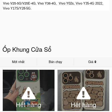
Vivo V25-5G/V25E-4G, Vivo Y36-4G, Vi
vo Y02s, V
ivo Y35-4G 2022,
Vivo Y17S/Y28-5G.
Ốp Khung Cửa Sổ
Mới nhất
Bán chạy
Giá
Hết hàng
Hết hàng