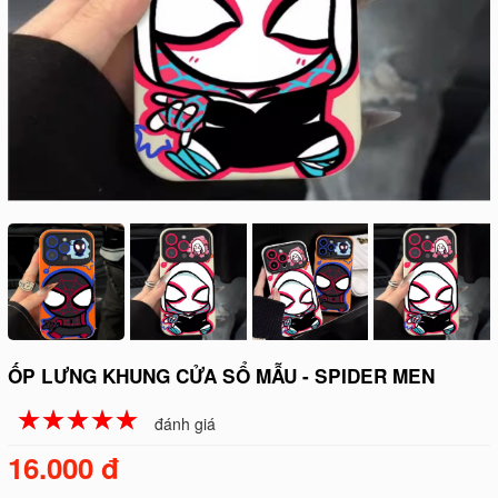
ỐP LƯNG KHUNG CỬA SỔ MẪU - SPIDER MEN
☆
★
☆
★
☆
★
☆
★
☆
★
đánh giá
16.000 đ