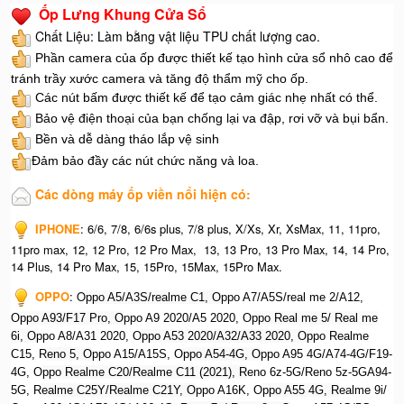
Ốp Lưng Khung Cửa Sổ
Chất Liệu: Làm bằng vật liệu TPU chất lượng cao.
Phần camera của ốp được thiết kế tạo hình cửa sổ nhô cao để
tránh trầy xước camera và tăng độ thẩm mỹ cho ốp.
Các nút bấm được thiết kế để tạo cảm giác nhẹ nhất có thể.
Bảo vệ điện thoại của bạn chống lại va đập, rơi vỡ và bụi bẩn.
Bền và dễ dàng tháo lắp vệ sinh
Đảm bảo đầy các nút chức năng và loa.
Các dòng máy ốp viền nổi hiện có:
IPHONE
: 6/6, 7/8, 6/6s plus, 7/8 plus, X/Xs, Xr, XsMax, 11, 11pro,
11pro max, 12, 12 Pro, 12 Pro Max, 13, 13 Pro, 13 Pro Max, 14, 14 Pro,
14 Plus, 14 Pro Max, 15, 15Pro, 15Max, 15Pro Max.
OPPO
: O
ppo A5/A3S/realme C1, O
ppo A7/A5S/real me 2/A12,
O
ppo A93/F17 Pro, O
ppo A9 2020/A5 2020, O
ppo Real me 5/ Real me
6i, O
ppo A8/A31 2020, O
ppo A53 2020/A32/A33 2020, Op
po Realme
C15, R
eno 5, O
ppo A15/A15S, O
ppo A54-4G, O
ppo A95 4G/A74-4G/F19-
4G, O
ppo Realme C20/Realme C11 (2021), R
eno 6z-5G/Reno 5z-5GA94-
5G, R
ealme C25Y/Realme C21Y, O
ppo A16K, O
ppo A55 4G, R
ealme 9i/