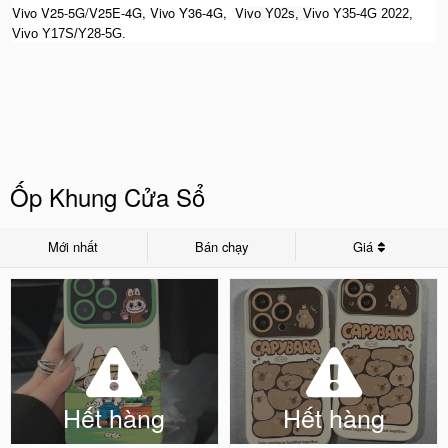
Vivo V25-5G/V25E-4G, Vivo Y36-4G, Vi
vo Y02s, V
ivo Y35-4G 2022,
Vivo Y17S/Y28-5G.
Ốp Khung Cửa Sổ
Mới nhất
Bán chạy
Giá
Hết hàng
Hết hàng