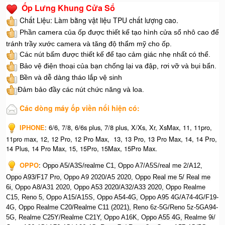
Ốp Lưng Khung Cửa Sổ
Chất Liệu: Làm bằng vật liệu TPU chất lượng cao.
Phần camera của ốp được thiết kế tạo hình cửa sổ nhô cao để
tránh trầy xước camera và tăng độ thẩm mỹ cho ốp.
Các nút bấm được thiết kế để tạo cảm giác nhẹ nhất có thể.
Bảo vệ điện thoại của bạn chống lại va đập, rơi vỡ và bụi bẩn.
Bền và dễ dàng tháo lắp vệ sinh
Đảm bảo đầy các nút chức năng và loa.
Các dòng máy ốp viền nổi hiện có:
IPHONE
: 6/6, 7/8, 6/6s plus, 7/8 plus, X/Xs, Xr, XsMax, 11, 11pro,
11pro max, 12, 12 Pro, 12 Pro Max, 13, 13 Pro, 13 Pro Max, 14, 14 Pro,
14 Plus, 14 Pro Max, 15, 15Pro, 15Max, 15Pro Max.
OPPO
: O
ppo A5/A3S/realme C1, O
ppo A7/A5S/real me 2/A12,
O
ppo A93/F17 Pro, O
ppo A9 2020/A5 2020, O
ppo Real me 5/ Real me
6i, O
ppo A8/A31 2020, O
ppo A53 2020/A32/A33 2020, Op
po Realme
C15, R
eno 5, O
ppo A15/A15S, O
ppo A54-4G, O
ppo A95 4G/A74-4G/F19-
4G, O
ppo Realme C20/Realme C11 (2021), R
eno 6z-5G/Reno 5z-5GA94-
5G, R
ealme C25Y/Realme C21Y, O
ppo A16K, O
ppo A55 4G, R
ealme 9i/