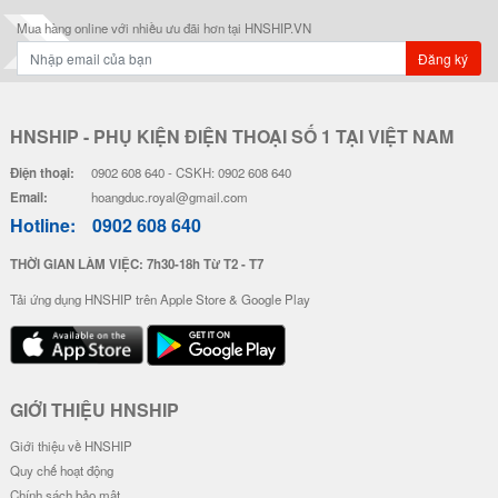
Mua hàng online với nhiều ưu đãi hơn tại HNSHIP.VN
Đăng ký
HNSHIP - PHỤ KIỆN ĐIỆN THOẠI SỐ 1 TẠI VIỆT NAM
Điện thoại:
0902 608 640 - CSKH: 0902 608 640
Email:
hoangduc.royal@gmail.com
Hotline:
0902 608 640
THỜI GIAN LÀM VIỆC: 7h30-18h Từ T2 - T7
Tải ứng dụng HNSHIP trên Apple Store & Google Play
GIỚI THIỆU HNSHIP
Giới thiệu về HNSHIP
Quy chế hoạt động
Chính sách bảo mật