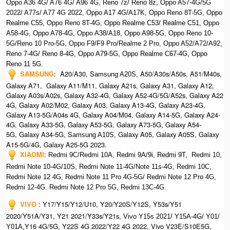
Oppo A36 4G/ A76 4G/ A96 4G, R
eno 7z/ Reno 8z, O
ppo A57-4G/5G
2022/ A77s/ A77 4G 2022, O
ppo A17 4G/A17K, O
ppo Reno 8T-5G, O
ppo
Realme C55, O
ppo Reno 8T-4G, O
ppo Realme C53/ Realme C51, O
ppo
A58-4G, O
ppo A78-4G, O
ppo A38/A18, O
ppo A98-5G, O
ppo Reno 10-
5G/Reno 10 Pro-5G, O
ppo F9/F9 Pro/Realme 2 Pro, O
ppo A52/A72/A92,
Ren
o 7-4G/ Reno 8-4G, Oppo A79-5G, Oppo Realme C67-4G, Oppo
Reno 11 5G.
SAMSUNG
: A20/A30, S
A50/A30s/A50s, A51/M40s,
amsung A20S,
Galaxy A71, Galaxy A11/M11, Galaxy A21s, Galaxy A31, Galaxy A12,
Galaxy A03s/A02s, Galaxy A32-4G, Galaxy A52-4G/5G/A52s, Galaxy A22
4G, Galaxy A02/M02, Galaxy A03, Galaxy A13-4G, Galaxy A23-4G,
Galaxy A13-5G/A04s 4G, Galaxy A04/M04, Galaxy A14-5G, Galaxy A24-
4G, Galaxy A33-5G, Galaxy A53-5G, Galaxy A73-5G, Galaxy A54-
5G, Galaxy A34-5G, S
Galaxy A05, Galaxy A05S, Galaxy
amsung A10S,
A15-5G/4G, Galaxy A25-5G 2023.
XIAOMI
:
Redmi 9C/Redmi 10A, Redmi 9A/9i, R
edmi 9T,
Redmi 10,
Redmi Note 10-4G/10S, Redmi Note 11-4G/Note 11s-4G, Redmi 10C,
Redmi Note 12 4G,
Redmi Note 11 Pro 4G-5G/ Redmi Note 12 Pro 4G,
Redmi 12-4G.
Redmi Note 12 Pro 5G, Redmi 13C-4G.
VIVO
: Y17/Y15/Y12/U10, Y20/Y20S/Y12S, Y53s/Y51
2020/Y51A/Y31, Y21 2021/Y33s/Y21s,
Vivo Y15s 2021/ Y15A-4G/ Y01/
,Y16 4G/5G, Y22S 4G 2022/Y22 4G 2022, Vivo V23E/S10E5G,
Y01A