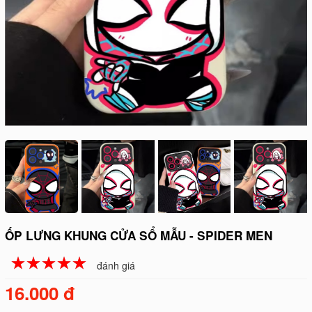
ỐP LƯNG KHUNG CỬA SỔ MẪU - SPIDER MEN
☆
★
☆
★
☆
★
☆
★
☆
★
đánh giá
16.000 đ