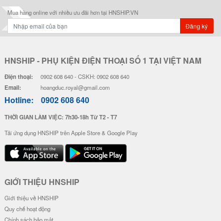
Mua hàng online với nhiều ưu đãi hơn tại HNSHIP.VN
Đăng ký
HNSHIP - PHỤ KIỆN ĐIỆN THOẠI SỐ 1 TẠI VIỆT NAM
Điện thoại:
0902 608 640 - CSKH: 0902 608 640
Email:
hoangduc.royal@gmail.com
Hotline:
0902 608 640
THỜI GIAN LÀM VIỆC: 7h30-18h Từ T2 - T7
Tải ứng dụng HNSHIP trên Apple Store & Google Play
GIỚI THIỆU HNSHIP
Giới thiệu về HNSHIP
Quy chế hoạt động
Chính sách bảo mật