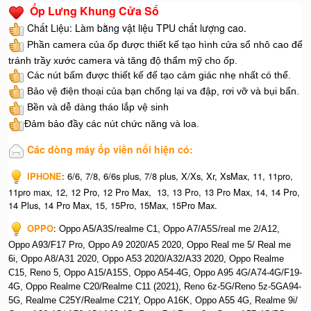
Ốp Lưng Khung Cửa Sổ
Chất Liệu: Làm bằng vật liệu TPU chất lượng cao.
Phần camera của ốp được thiết kế tạo hình cửa sổ nhô cao để
tránh trầy xước camera và tăng độ thẩm mỹ cho ốp.
Các nút bấm được thiết kế để tạo cảm giác nhẹ nhất có thể.
Bảo vệ điện thoại của bạn chống lại va đập, rơi vỡ và bụi bẩn.
Bền và dễ dàng tháo lắp vệ sinh
Đảm bảo đầy các nút chức năng và loa.
Các dòng máy ốp viền nổi hiện có:
IPHONE
: 6/6, 7/8, 6/6s plus, 7/8 plus, X/Xs, Xr, XsMax, 11, 11pro,
11pro max, 12, 12 Pro, 12 Pro Max, 13, 13 Pro, 13 Pro Max, 14, 14 Pro,
14 Plus, 14 Pro Max, 15, 15Pro, 15Max, 15Pro Max.
OPPO
: O
ppo A5/A3S/realme C1, O
ppo A7/A5S/real me 2/A12,
O
ppo A93/F17 Pro, O
ppo A9 2020/A5 2020, O
ppo Real me 5/ Real me
6i, O
ppo A8/A31 2020, O
ppo A53 2020/A32/A33 2020, Op
po Realme
C15, R
eno 5, O
ppo A15/A15S, O
ppo A54-4G, O
ppo A95 4G/A74-4G/F19-
4G, O
ppo Realme C20/Realme C11 (2021), R
eno 6z-5G/Reno 5z-5GA94-
5G, R
ealme C25Y/Realme C21Y, O
ppo A16K, O
ppo A55 4G, R
ealme 9i/