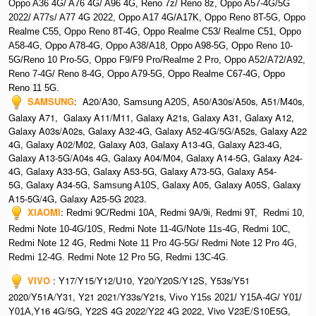
Oppo A36 4G/ A76 4G/ A96 4G, R
eno 7z/ Reno 8z, O
ppo A57-4G/5G
2022/ A77s/ A77 4G 2022, O
ppo A17 4G/A17K, O
ppo Reno 8T-5G, O
ppo
Realme C55, O
ppo Reno 8T-4G, O
ppo Realme C53/ Realme C51, O
ppo
A58-4G, O
ppo A78-4G, O
ppo A38/A18, O
ppo A98-5G, O
ppo Reno 10-
5G/Reno 10 Pro-5G, O
ppo F9/F9 Pro/Realme 2 Pro, O
ppo A52/A72/A92,
Ren
o 7-4G/ Reno 8-4G, Oppo A79-5G, Oppo Realme C67-4G, Oppo
Reno 11 5G.
SAMSUNG
: A20/A30, S
A50/A30s/A50s, A51/M40s,
amsung A20S,
Galaxy A71, Galaxy A11/M11, Galaxy A21s, Galaxy A31, Galaxy A12,
Galaxy A03s/A02s, Galaxy A32-4G, Galaxy A52-4G/5G/A52s, Galaxy A22
4G, Galaxy A02/M02, Galaxy A03, Galaxy A13-4G, Galaxy A23-4G,
Galaxy A13-5G/A04s 4G, Galaxy A04/M04, Galaxy A14-5G, Galaxy A24-
4G, Galaxy A33-5G, Galaxy A53-5G, Galaxy A73-5G, Galaxy A54-
5G, Galaxy A34-5G, S
Galaxy A05, Galaxy A05S, Galaxy
amsung A10S,
A15-5G/4G, Galaxy A25-5G 2023.
XIAOMI
:
Redmi 9C/Redmi 10A, Redmi 9A/9i, R
edmi 9T,
Redmi 10,
Redmi Note 10-4G/10S, Redmi Note 11-4G/Note 11s-4G, Redmi 10C,
Redmi Note 12 4G,
Redmi Note 11 Pro 4G-5G/ Redmi Note 12 Pro 4G,
Redmi 12-4G.
Redmi Note 12 Pro 5G, Redmi 13C-4G.
VIVO
: Y17/Y15/Y12/U10, Y20/Y20S/Y12S, Y53s/Y51
2020/Y51A/Y31, Y21 2021/Y33s/Y21s,
Vivo Y15s 2021/ Y15A-4G/ Y01/
,Y16 4G/5G, Y22S 4G 2022/Y22 4G 2022, Vivo V23E/S10E5G,
Y01A