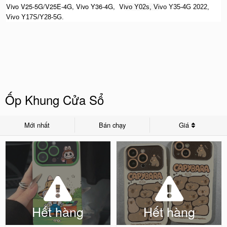
Vivo V25-5G/V25E-4G, Vivo Y36-4G, Vi
vo Y02s, V
ivo Y35-4G 2022,
Vivo Y17S/Y28-5G.
Ốp Khung Cửa Sổ
Mới nhất
Bán chạy
Giá
Hết hàng
Hết hàng