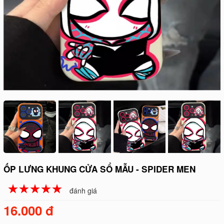
ỐP LƯNG KHUNG CỬA SỔ MẪU - SPIDER MEN
☆
★
☆
★
☆
★
☆
★
☆
★
đánh giá
16.000 đ