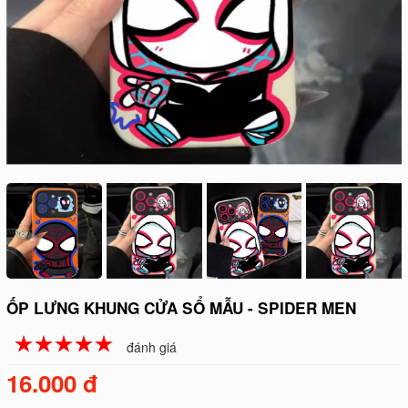
ỐP LƯNG KHUNG CỬA SỔ MẪU - SPIDER MEN
☆
★
☆
★
☆
★
☆
★
☆
★
đánh giá
16.000 đ