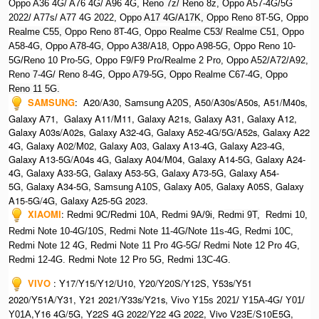
Oppo A36 4G/ A76 4G/ A96 4G, R
eno 7z/ Reno 8z, O
ppo A57-4G/5G
2022/ A77s/ A77 4G 2022, O
ppo A17 4G/A17K, O
ppo Reno 8T-5G, O
ppo
Realme C55, O
ppo Reno 8T-4G, O
ppo Realme C53/ Realme C51, O
ppo
A58-4G, O
ppo A78-4G, O
ppo A38/A18, O
ppo A98-5G, O
ppo Reno 10-
5G/Reno 10 Pro-5G, O
ppo F9/F9 Pro/Realme 2 Pro, O
ppo A52/A72/A92,
Ren
o 7-4G/ Reno 8-4G, Oppo A79-5G, Oppo Realme C67-4G, Oppo
Reno 11 5G.
SAMSUNG
: A20/A30, S
A50/A30s/A50s, A51/M40s,
amsung A20S,
Galaxy A71, Galaxy A11/M11, Galaxy A21s, Galaxy A31, Galaxy A12,
Galaxy A03s/A02s, Galaxy A32-4G, Galaxy A52-4G/5G/A52s, Galaxy A22
4G, Galaxy A02/M02, Galaxy A03, Galaxy A13-4G, Galaxy A23-4G,
Galaxy A13-5G/A04s 4G, Galaxy A04/M04, Galaxy A14-5G, Galaxy A24-
4G, Galaxy A33-5G, Galaxy A53-5G, Galaxy A73-5G, Galaxy A54-
5G, Galaxy A34-5G, S
Galaxy A05, Galaxy A05S, Galaxy
amsung A10S,
A15-5G/4G, Galaxy A25-5G 2023.
XIAOMI
:
Redmi 9C/Redmi 10A, Redmi 9A/9i, R
edmi 9T,
Redmi 10,
Redmi Note 10-4G/10S, Redmi Note 11-4G/Note 11s-4G, Redmi 10C,
Redmi Note 12 4G,
Redmi Note 11 Pro 4G-5G/ Redmi Note 12 Pro 4G,
Redmi 12-4G.
Redmi Note 12 Pro 5G, Redmi 13C-4G.
VIVO
: Y17/Y15/Y12/U10, Y20/Y20S/Y12S, Y53s/Y51
2020/Y51A/Y31, Y21 2021/Y33s/Y21s,
Vivo Y15s 2021/ Y15A-4G/ Y01/
,Y16 4G/5G, Y22S 4G 2022/Y22 4G 2022, Vivo V23E/S10E5G,
Y01A