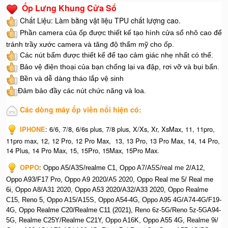
Ốp Lưng Khung Cửa Sổ
Chất Liệu: Làm bằng vật liệu TPU chất lượng cao.
Phần camera của ốp được thiết kế tạo hình cửa sổ nhô cao để
tránh trầy xước camera và tăng độ thẩm mỹ cho ốp.
Các nút bấm được thiết kế để tạo cảm giác nhẹ nhất có thể.
Bảo vệ điện thoại của bạn chống lại va đập, rơi vỡ và bụi bẩn.
Bền và dễ dàng tháo lắp vệ sinh
Đảm bảo đầy các nút chức năng và loa.
Các dòng máy ốp viền nổi hiện có:
IPHONE
: 6/6, 7/8, 6/6s plus, 7/8 plus, X/Xs, Xr, XsMax, 11, 11pro,
11pro max, 12, 12 Pro, 12 Pro Max, 13, 13 Pro, 13 Pro Max, 14, 14 Pro,
14 Plus, 14 Pro Max, 15, 15Pro, 15Max, 15Pro Max.
OPPO
: O
ppo A5/A3S/realme C1, O
ppo A7/A5S/real me 2/A12,
O
ppo A93/F17 Pro, O
ppo A9 2020/A5 2020, O
ppo Real me 5/ Real me
6i, O
ppo A8/A31 2020, O
ppo A53 2020/A32/A33 2020, Op
po Realme
C15, R
eno 5, O
ppo A15/A15S, O
ppo A54-4G, O
ppo A95 4G/A74-4G/F19-
4G, O
ppo Realme C20/Realme C11 (2021), R
eno 6z-5G/Reno 5z-5GA94-
5G, R
ealme C25Y/Realme C21Y, O
ppo A16K, O
ppo A55 4G, R
ealme 9i/