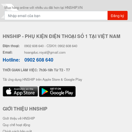
Mua hàng online với nhiều ưu đãi hơn tại HNSHIP.VN
Đăng ký
HNSHIP - PHỤ KIỆN ĐIỆN THOẠI SỐ 1 TẠI VIỆT NAM
Điện thoại:
0902 608 640 - CSKH: 0902 608 640
Email:
hoangduc.royal@gmail.com
Hotline:
0902 608 640
THỜI GIAN LÀM VIỆC: 7h30-18h Từ T2 - T7
Tải ứng dụng HNSHIP trên Apple Store & Google Play
GIỚI THIỆU HNSHIP
Giới thiệu về HNSHIP
Quy chế hoạt động
Chính sách bảo mật