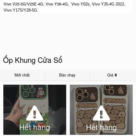
Vivo V25-5G/V25E-4G, Vivo Y36-4G, Vi
vo Y02s, V
ivo Y35-4G 2022,
Vivo Y17S/Y28-5G.
Ốp Khung Cửa Sổ
Mới nhất
Bán chạy
Giá
Hết hàng
Hết hàng