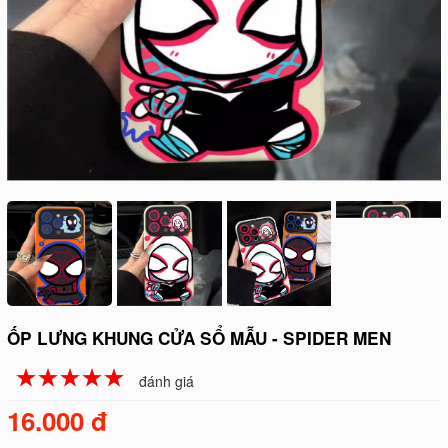
ỐP LƯNG KHUNG CỬA SỔ MẪU - SPIDER MEN
☆
★
☆
★
☆
★
☆
★
☆
★
đánh giá
16.000 đ