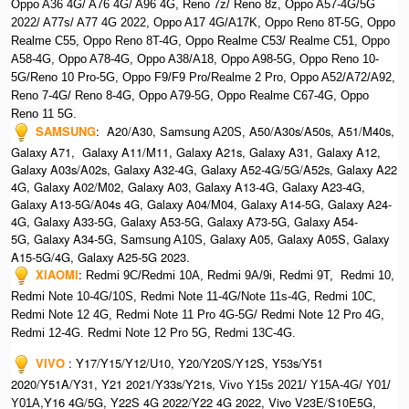
Oppo A36 4G/ A76 4G/ A96 4G, R
eno 7z/ Reno 8z, O
ppo A57-4G/5G
2022/ A77s/ A77 4G 2022, O
ppo A17 4G/A17K, O
ppo Reno 8T-5G, O
ppo
Realme C55, O
ppo Reno 8T-4G, O
ppo Realme C53/ Realme C51, O
ppo
A58-4G, O
ppo A78-4G, O
ppo A38/A18, O
ppo A98-5G, O
ppo Reno 10-
5G/Reno 10 Pro-5G, O
ppo F9/F9 Pro/Realme 2 Pro, O
ppo A52/A72/A92,
Ren
o 7-4G/ Reno 8-4G, Oppo A79-5G, Oppo Realme C67-4G, Oppo
Reno 11 5G.
SAMSUNG
: A20/A30, S
A50/A30s/A50s, A51/M40s,
amsung A20S,
Galaxy A71, Galaxy A11/M11, Galaxy A21s, Galaxy A31, Galaxy A12,
Galaxy A03s/A02s, Galaxy A32-4G, Galaxy A52-4G/5G/A52s, Galaxy A22
4G, Galaxy A02/M02, Galaxy A03, Galaxy A13-4G, Galaxy A23-4G,
Galaxy A13-5G/A04s 4G, Galaxy A04/M04, Galaxy A14-5G, Galaxy A24-
4G, Galaxy A33-5G, Galaxy A53-5G, Galaxy A73-5G, Galaxy A54-
5G, Galaxy A34-5G, S
Galaxy A05, Galaxy A05S, Galaxy
amsung A10S,
A15-5G/4G, Galaxy A25-5G 2023.
XIAOMI
:
Redmi 9C/Redmi 10A, Redmi 9A/9i, R
edmi 9T,
Redmi 10,
Redmi Note 10-4G/10S, Redmi Note 11-4G/Note 11s-4G, Redmi 10C,
Redmi Note 12 4G,
Redmi Note 11 Pro 4G-5G/ Redmi Note 12 Pro 4G,
Redmi 12-4G.
Redmi Note 12 Pro 5G, Redmi 13C-4G.
VIVO
: Y17/Y15/Y12/U10, Y20/Y20S/Y12S, Y53s/Y51
2020/Y51A/Y31, Y21 2021/Y33s/Y21s,
Vivo Y15s 2021/ Y15A-4G/ Y01/
,Y16 4G/5G, Y22S 4G 2022/Y22 4G 2022, Vivo V23E/S10E5G,
Y01A