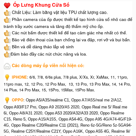
Ốp Lưng Khung Cửa Sổ
Chất Liệu: Làm bằng vật liệu TPU chất lượng cao.
Phần camera của ốp được thiết kế tạo hình cửa sổ nhô cao để
tránh trầy xước camera và tăng độ thẩm mỹ cho ốp.
Các nút bấm được thiết kế để tạo cảm giác nhẹ nhất có thể.
Bảo vệ điện thoại của bạn chống lại va đập, rơi vỡ và bụi bẩn.
Bền và dễ dàng tháo lắp vệ sinh
Đảm bảo đầy các nút chức năng và loa.
Các dòng máy ốp viền nổi hiện có:
IPHONE
: 6/6, 7/8, 6/6s plus, 7/8 plus, X/Xs, Xr, XsMax, 11, 11pro,
11pro max, 12, 12 Pro, 12 Pro Max, 13, 13 Pro, 13 Pro Max, 14, 14 Pro,
14 Plus, 14 Pro Max, 15, 15Pro, 15Max, 15Pro Max.
OPPO
: O
ppo A5/A3S/realme C1, O
ppo A7/A5S/real me 2/A12,
O
ppo A93/F17 Pro, O
ppo A9 2020/A5 2020, O
ppo Real me 5/ Real me
6i, O
ppo A8/A31 2020, O
ppo A53 2020/A32/A33 2020, Op
po Realme
C15, R
eno 5, O
ppo A15/A15S, O
ppo A54-4G, O
ppo A95 4G/A74-4G/F19-
4G, O
ppo Realme C20/Realme C11 (2021), R
eno 6z-5G/Reno 5z-5GA94-
5G, R
ealme C25Y/Realme C21Y, O
ppo A16K, O
ppo A55 4G, R
ealme 9i/