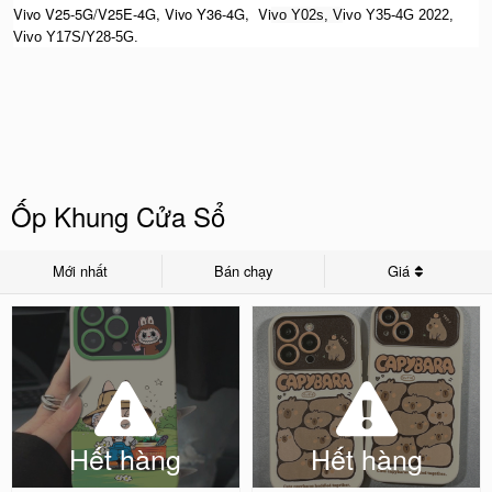
Vivo V25-5G/V25E-4G, Vivo Y36-4G, Vi
vo Y02s, V
ivo Y35-4G 2022,
Vivo Y17S/Y28-5G.
Ốp Khung Cửa Sổ
Mới nhất
Bán chạy
Giá
Hết hàng
Hết hàng