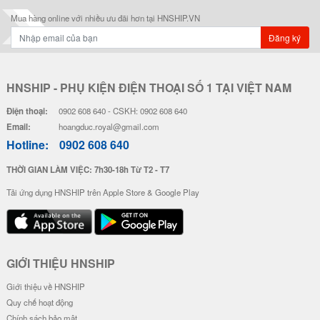
Mua hàng online với nhiều ưu đãi hơn tại HNSHIP.VN
Đăng ký
HNSHIP - PHỤ KIỆN ĐIỆN THOẠI SỐ 1 TẠI VIỆT NAM
Điện thoại:
0902 608 640 - CSKH: 0902 608 640
Email:
hoangduc.royal@gmail.com
Hotline:
0902 608 640
THỜI GIAN LÀM VIỆC: 7h30-18h Từ T2 - T7
Tải ứng dụng HNSHIP trên Apple Store & Google Play
GIỚI THIỆU HNSHIP
Giới thiệu về HNSHIP
Quy chế hoạt động
Chính sách bảo mật