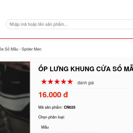
a Sổ Mẫu - Spider Men
ỐP LƯNG KHUNG CỬA SỔ MẪ
☆
★
☆
★
☆
★
☆
★
☆
★
đánh giá
16.000 đ
Mã sản phẩm:
CN025
Chọn phân loại:
Mẫu