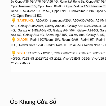
9i/ Oppo A36 4G/ A76 4G/ A96 4G, R
eno 7z/ Reno 8z, O
ppo A57-4G/
O
ppo Realme C55, O
ppo Reno 8T-4G, O
ppo Realme C53/ Realme C
Reno 10-5G/Reno 10 Pro-5G, O
ppo F9/F9 Pro/Realme 2 Pro, O
ppo A
4G, Oppo Reno 11 5G.
SAMSUNG
: A20/A30, S
A50/A30s/A50s, A51/M40
amsung A20S,
A12, Galaxy A03s/A02s, Galaxy A32-4G, Galaxy A52-4G/5G/A52s, Ga
4G, Galaxy A13-5G/A04s 4G, Galaxy A04/M04, Galaxy A14-5G, Gala
A54-5G, Galaxy A34-5G, S
Galaxy A05, Galaxy A05S,
amsung A10S,
XIAOMI
:
Redmi 9C/Redmi 10A, Redmi 9A/9i, R
edmi 9T,
Redmi 1
10C, Redmi Note 12 4G,
Redmi Note 11 Pro 4G-5G/ Redmi Note 12
VIVO
: Y17/Y15/Y12/U10, Y20/Y20S/Y12S, Y53s/Y51 2020/Y51
4G/5G, Y22S 4G 2022/Y22 4G 2022, Vivo V23E/S10E5G, Vivo V25-
Y17S/Y28-5G.
Ốp Khung Cửa Sổ