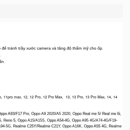
 để tránh trầy xước camera và tăng độ thẩm mỹ cho ốp.
.
ẩn.
pro, 11pro max, 12, 12 Pro, 12 Pro Max, 13, 13 Pro, 13 Pro Max, 14, 14
O
ppo A93/F17 Pro, O
ppo A9 2020/A5 2020, O
ppo Real me 5/ Real me 6i,
5, R
eno 5, O
ppo A15/A15S, O
ppo A54-4G, O
ppo A95 4G/A74-4G/F19-
A94-5G, R
ealme C25Y/Realme C21Y, O
ppo A16K, O
ppo A55 4G, R
ealme