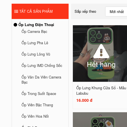
TẤT CẢ SẢN PHẨM
Sắp xếp theo
Mới nhất
Ốp Lưng Điện Thoại
Ốp Camera Bạc
Ốp Lưng Pha Lê
Ốp Lưng Lông Vũ
Hết hàng
Ốp Lưng IMD Chống Sốc
Ốp Vân Da Viền Camera
Bạc
Ốp Lưng Khung Cửa Sổ - Mẫu
Labubu
Ốp Trong Suốt Space
16.000 đ
Ốp Viền Bậc Thang
Ốp Viền Hoa Nổi