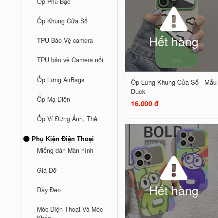
Ốp Phủ Bạc
Ốp Khung Cửa Sổ
Hết hàng
TPU Bảo Vệ camera
TPU bảo vệ Camera nổi
Ốp Lưng AirBags
Ốp Lưng Khung Cửa Sổ - Mẫu
Duck
Ốp Mạ Điện
16.000 đ
Ốp Ví Đựng Ảnh, Thẻ
Phụ Kiện Điện Thoại
Miếng dán Màn hình
Giá Đỡ
Hết hàng
Dây Đeo
Móc Điện Thoại Và Móc