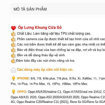
MÔ TẢ SẢN PHẨM
Ốp Lưng Khung Cửa Sổ
Chất Liệu: Làm bằng vật liệu TPU chất lượng cao.
Phần camera của ốp được thiết kế tạo hình cửa sổ nhô cao
Các nút bấm được thiết kế để tạo cảm giác nhẹ nhất có thể
Bảo vệ điện thoại của bạn chống lại va đập, rơi vỡ và bụi b
Bền và dễ dàng tháo lắp vệ sinh
Đảm bảo đầy các nút chức năng và loa.
Các dòng máy ốp viền nổi hiện có:
IPHONE
: 6/6, 7/8, 6/6s plus, 7/8 plus, X/Xs, Xr, XsMax, 11, 11
Pro, 14 Plus, 14 Pro Max, 15, 15Pro, 15Max, 15Pro Max.
OPPO
: O
ppo A5/A3S/realme C1, O
ppo A7/A5S/real me 2/A12, 
O
ppo A8/A31 2020, O
ppo A53 2020/A32/A33 2020, Op
po Realme C1
4G, O
ppo Realme C20/Realme C11 (2021), R
eno 6z-5G/Reno 5z-5G