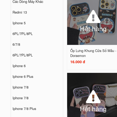
Các Dòng Máy Khác
Redmi 13
Iphone 5
Hết hàng
6PL/7PL/8PL
6/7/8
Ốp Lưng Khung Cửa Sổ Mẫu -
6PL/7PL/8PL
Doraemon
16.000 đ
Iphone 6
Iphone 6 Plus
Iphone 7/8
Iphone 7/8
Hết hàng
Iphone 7/8 Plus