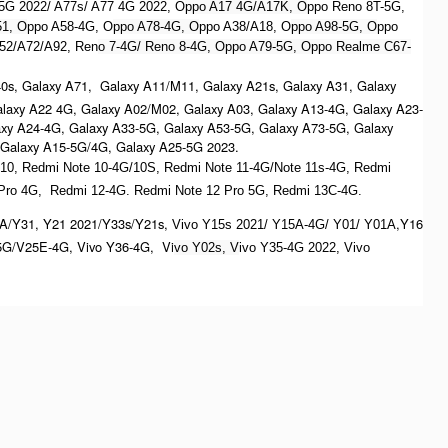
5G 2022/ A77s/ A77 4G 2022, O
ppo A17 4G/A17K, O
ppo Reno 8T-5G,
51, O
ppo A58-4G, O
ppo A78-4G, O
ppo A38/A18, O
ppo A98-5G, O
ppo
52/A72/A92, Ren
o 7-4G/ Reno 8-4G, Oppo A79-5G, Oppo Realme C67-
s, Galaxy A71, Galaxy A11/M11, Galaxy A21s, Galaxy A31, Galaxy
laxy A22 4G, Galaxy A02/M02, Galaxy A03, Galaxy A13-4G, Galaxy A23-
xy A24-4G, Galaxy A33-5G, Galaxy A53-5G, Galaxy A73-5G, Galaxy
 Galaxy A15-5G/4G, Galaxy A25-5G 2023.
0, Redmi Note 10-4G/10S, Redmi Note 11-4G/Note 11s-4G, Redmi
 Pro 4G, Redmi 12-4G.
Redmi Note 12 Pro 5G, Redmi 13C-4G.
A/Y31, Y21 2021/Y33s/Y21s,
,Y16
Vivo Y15s 2021/ Y15A-4G/ Y01/ Y01A
5G/V25E-4G, Vivo Y36-4G, Vi
vo Y02s, V
ivo Y35-4G 2022, Vivo