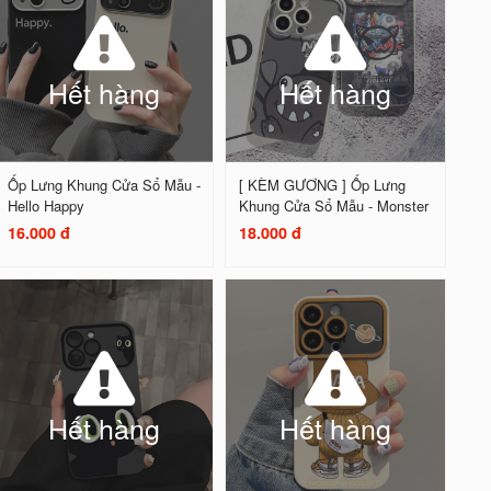
Hết hàng
Hết hàng
Ốp Lưng Khung Cửa Sổ Mẫu -
[ KÈM GƯƠNG ] Ốp Lưng
Hello Happy
Khung Cửa Sổ Mẫu - Monster
16.000 đ
18.000 đ
Hết hàng
Hết hàng