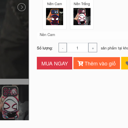
Nền Cam
Nền Trắng
Nền Cam
-
+
Số lượng:
sản phẩm tại kh
MUA NGAY
Thêm vào giỏ