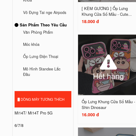
Khóa
[ KÈM GƯƠNG ] Ốp Lưng
Vỏ Đựng Tai nge Airpods
Khung Cửa Sổ Mẫu - Cute...
18.000 đ
Sản Phẩm Theo Yêu Cầu
Văn Phòng Phẩm
Móc khóa
Ốp Lưng Điện Thoại
Mô Hình Standee Lắc
Hết hàng
Đầu
DÒNG MÁY TƯƠNG THÍCH
Ốp Lưng Khung Cửa Sổ Mẫu -
Shin Dinosaur
Mi14T/ Mi14T Pro 5G
16.000 đ
6/7/8