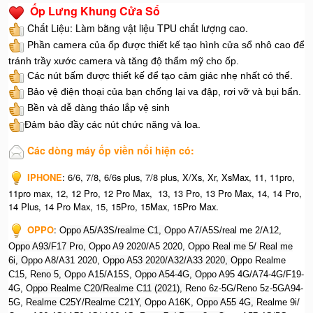
Ốp Lưng Khung Cửa Sổ
Chất Liệu: Làm bằng vật liệu TPU chất lượng cao.
Phần camera của ốp được thiết kế tạo hình cửa sổ nhô cao để
tránh trầy xước camera và tăng độ thẩm mỹ cho ốp.
Các nút bấm được thiết kế để tạo cảm giác nhẹ nhất có thể.
Bảo vệ điện thoại của bạn chống lại va đập, rơi vỡ và bụi bẩn.
Bền và dễ dàng tháo lắp vệ sinh
Đảm bảo đầy các nút chức năng và loa.
Các dòng máy ốp viền nổi hiện có:
IPHONE
: 6/6, 7/8, 6/6s plus, 7/8 plus, X/Xs, Xr, XsMax, 11, 11pro,
11pro max, 12, 12 Pro, 12 Pro Max, 13, 13 Pro, 13 Pro Max, 14, 14 Pro,
14 Plus, 14 Pro Max, 15, 15Pro, 15Max, 15Pro Max.
OPPO
: O
ppo A5/A3S/realme C1, O
ppo A7/A5S/real me 2/A12,
O
ppo A93/F17 Pro, O
ppo A9 2020/A5 2020, O
ppo Real me 5/ Real me
6i, O
ppo A8/A31 2020, O
ppo A53 2020/A32/A33 2020, Op
po Realme
C15, R
eno 5, O
ppo A15/A15S, O
ppo A54-4G, O
ppo A95 4G/A74-4G/F19-
4G, O
ppo Realme C20/Realme C11 (2021), R
eno 6z-5G/Reno 5z-5GA94-
5G, R
ealme C25Y/Realme C21Y, O
ppo A16K, O
ppo A55 4G, R
ealme 9i/