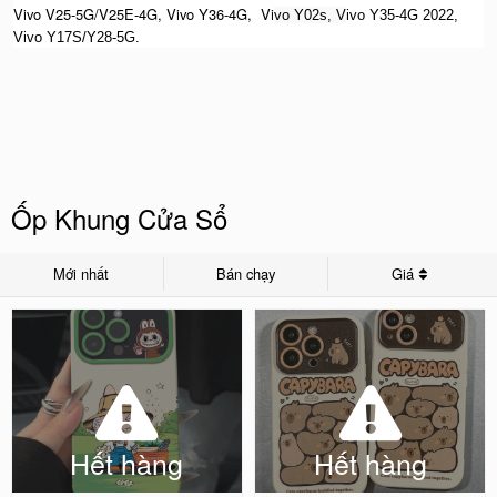
Vivo V25-5G/V25E-4G, Vivo Y36-4G, Vi
vo Y02s, V
ivo Y35-4G 2022,
Vivo Y17S/Y28-5G.
Ốp Khung Cửa Sổ
Mới nhất
Bán chạy
Giá
Hết hàng
Hết hàng