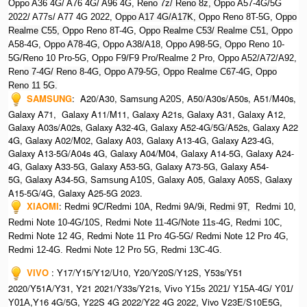
Oppo A36 4G/ A76 4G/ A96 4G, R
eno 7z/ Reno 8z, O
ppo A57-4G/5G
2022/ A77s/ A77 4G 2022, O
ppo A17 4G/A17K, O
ppo Reno 8T-5G, O
ppo
Realme C55, O
ppo Reno 8T-4G, O
ppo Realme C53/ Realme C51, O
ppo
A58-4G, O
ppo A78-4G, O
ppo A38/A18, O
ppo A98-5G, O
ppo Reno 10-
5G/Reno 10 Pro-5G, O
ppo F9/F9 Pro/Realme 2 Pro, O
ppo A52/A72/A92,
Ren
o 7-4G/ Reno 8-4G, Oppo A79-5G, Oppo Realme C67-4G, Oppo
Reno 11 5G.
SAMSUNG
: A20/A30, S
A50/A30s/A50s, A51/M40s,
amsung A20S,
Galaxy A71, Galaxy A11/M11, Galaxy A21s, Galaxy A31, Galaxy A12,
Galaxy A03s/A02s, Galaxy A32-4G, Galaxy A52-4G/5G/A52s, Galaxy A22
4G, Galaxy A02/M02, Galaxy A03, Galaxy A13-4G, Galaxy A23-4G,
Galaxy A13-5G/A04s 4G, Galaxy A04/M04, Galaxy A14-5G, Galaxy A24-
4G, Galaxy A33-5G, Galaxy A53-5G, Galaxy A73-5G, Galaxy A54-
5G, Galaxy A34-5G, S
Galaxy A05, Galaxy A05S, Galaxy
amsung A10S,
A15-5G/4G, Galaxy A25-5G 2023.
XIAOMI
:
Redmi 9C/Redmi 10A, Redmi 9A/9i, R
edmi 9T,
Redmi 10,
Redmi Note 10-4G/10S, Redmi Note 11-4G/Note 11s-4G, Redmi 10C,
Redmi Note 12 4G,
Redmi Note 11 Pro 4G-5G/ Redmi Note 12 Pro 4G,
Redmi 12-4G.
Redmi Note 12 Pro 5G, Redmi 13C-4G.
VIVO
: Y17/Y15/Y12/U10, Y20/Y20S/Y12S, Y53s/Y51
2020/Y51A/Y31, Y21 2021/Y33s/Y21s,
Vivo Y15s 2021/ Y15A-4G/ Y01/
,Y16 4G/5G, Y22S 4G 2022/Y22 4G 2022, Vivo V23E/S10E5G,
Y01A