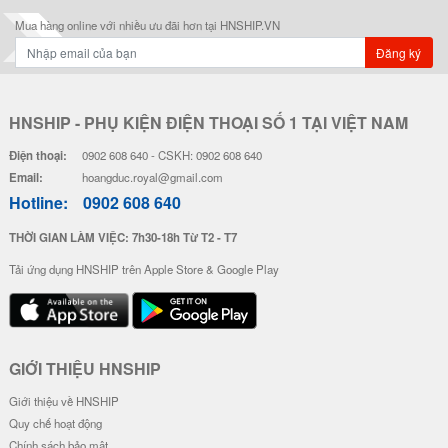
Mua hàng online với nhiều ưu đãi hơn tại HNSHIP.VN
Đăng ký
HNSHIP - PHỤ KIỆN ĐIỆN THOẠI SỐ 1 TẠI VIỆT NAM
Điện thoại:
0902 608 640 - CSKH: 0902 608 640
Email:
hoangduc.royal@gmail.com
Hotline:
0902 608 640
THỜI GIAN LÀM VIỆC: 7h30-18h Từ T2 - T7
Tải ứng dụng HNSHIP trên Apple Store & Google Play
GIỚI THIỆU HNSHIP
Giới thiệu về HNSHIP
Quy chế hoạt động
Chính sách bảo mật