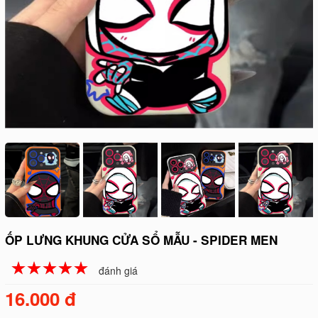
ỐP LƯNG KHUNG CỬA SỔ MẪU - SPIDER MEN
☆
★
☆
★
☆
★
☆
★
☆
★
đánh giá
16.000 đ