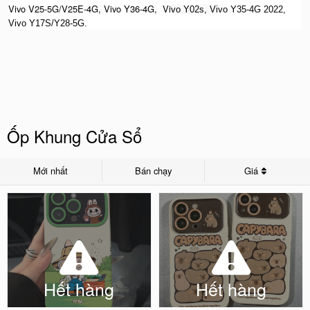
Vivo V25-5G/V25E-4G, Vivo Y36-4G, Vi
vo Y02s, V
ivo Y35-4G 2022,
Vivo Y17S/Y28-5G.
Ốp Khung Cửa Sổ
Mới nhất
Bán chạy
Giá
Hết hàng
Hết hàng