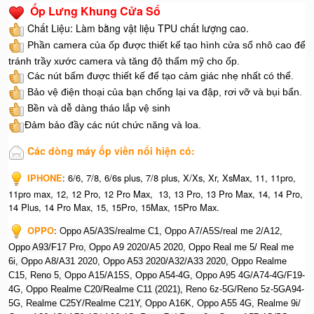
Ốp Lưng Khung Cửa Sổ
Chất Liệu: Làm bằng vật liệu TPU chất lượng cao.
Phần camera của ốp được thiết kế tạo hình cửa sổ nhô cao để
tránh trầy xước camera và tăng độ thẩm mỹ cho ốp.
Các nút bấm được thiết kế để tạo cảm giác nhẹ nhất có thể.
Bảo vệ điện thoại của bạn chống lại va đập, rơi vỡ và bụi bẩn.
Bền và dễ dàng tháo lắp vệ sinh
Đảm bảo đầy các nút chức năng và loa.
Các dòng máy ốp viền nổi hiện có:
IPHONE
: 6/6, 7/8, 6/6s plus, 7/8 plus, X/Xs, Xr, XsMax, 11, 11pro,
11pro max, 12, 12 Pro, 12 Pro Max, 13, 13 Pro, 13 Pro Max, 14, 14 Pro,
14 Plus, 14 Pro Max, 15, 15Pro, 15Max, 15Pro Max.
OPPO
: O
ppo A5/A3S/realme C1, O
ppo A7/A5S/real me 2/A12,
O
ppo A93/F17 Pro, O
ppo A9 2020/A5 2020, O
ppo Real me 5/ Real me
6i, O
ppo A8/A31 2020, O
ppo A53 2020/A32/A33 2020, Op
po Realme
C15, R
eno 5, O
ppo A15/A15S, O
ppo A54-4G, O
ppo A95 4G/A74-4G/F19-
4G, O
ppo Realme C20/Realme C11 (2021), R
eno 6z-5G/Reno 5z-5GA94-
5G, R
ealme C25Y/Realme C21Y, O
ppo A16K, O
ppo A55 4G, R
ealme 9i/