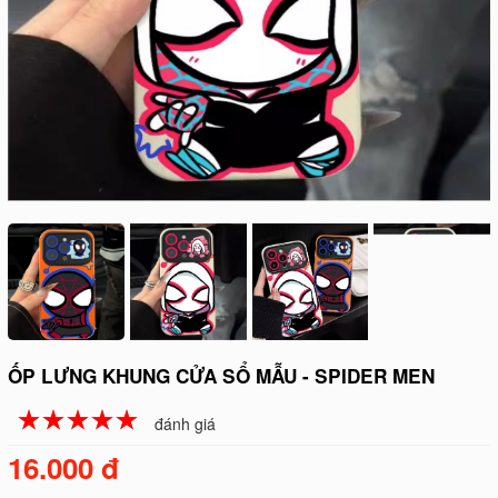
ỐP LƯNG KHUNG CỬA SỔ MẪU - SPIDER MEN
☆
★
☆
★
☆
★
☆
★
☆
★
đánh giá
16.000 đ