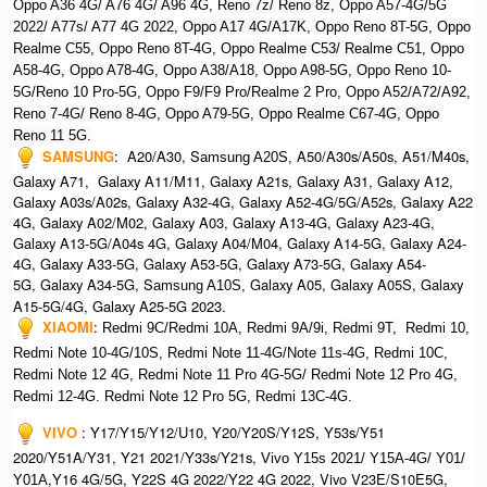
Oppo A36 4G/ A76 4G/ A96 4G, R
eno 7z/ Reno 8z, O
ppo A57-4G/5G
2022/ A77s/ A77 4G 2022, O
ppo A17 4G/A17K, O
ppo Reno 8T-5G, O
ppo
Realme C55, O
ppo Reno 8T-4G, O
ppo Realme C53/ Realme C51, O
ppo
A58-4G, O
ppo A78-4G, O
ppo A38/A18, O
ppo A98-5G, O
ppo Reno 10-
5G/Reno 10 Pro-5G, O
ppo F9/F9 Pro/Realme 2 Pro, O
ppo A52/A72/A92,
Ren
o 7-4G/ Reno 8-4G, Oppo A79-5G, Oppo Realme C67-4G, Oppo
Reno 11 5G.
SAMSUNG
: A20/A30, S
A50/A30s/A50s, A51/M40s,
amsung A20S,
Galaxy A71, Galaxy A11/M11, Galaxy A21s, Galaxy A31, Galaxy A12,
Galaxy A03s/A02s, Galaxy A32-4G, Galaxy A52-4G/5G/A52s, Galaxy A22
4G, Galaxy A02/M02, Galaxy A03, Galaxy A13-4G, Galaxy A23-4G,
Galaxy A13-5G/A04s 4G, Galaxy A04/M04, Galaxy A14-5G, Galaxy A24-
4G, Galaxy A33-5G, Galaxy A53-5G, Galaxy A73-5G, Galaxy A54-
5G, Galaxy A34-5G, S
Galaxy A05, Galaxy A05S, Galaxy
amsung A10S,
A15-5G/4G, Galaxy A25-5G 2023.
XIAOMI
:
Redmi 9C/Redmi 10A, Redmi 9A/9i, R
edmi 9T,
Redmi 10,
Redmi Note 10-4G/10S, Redmi Note 11-4G/Note 11s-4G, Redmi 10C,
Redmi Note 12 4G,
Redmi Note 11 Pro 4G-5G/ Redmi Note 12 Pro 4G,
Redmi 12-4G.
Redmi Note 12 Pro 5G, Redmi 13C-4G.
VIVO
: Y17/Y15/Y12/U10, Y20/Y20S/Y12S, Y53s/Y51
2020/Y51A/Y31, Y21 2021/Y33s/Y21s,
Vivo Y15s 2021/ Y15A-4G/ Y01/
,Y16 4G/5G, Y22S 4G 2022/Y22 4G 2022, Vivo V23E/S10E5G,
Y01A