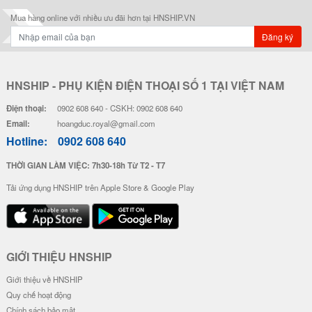
Mua hàng online với nhiều ưu đãi hơn tại HNSHIP.VN
Đăng ký
HNSHIP - PHỤ KIỆN ĐIỆN THOẠI SỐ 1 TẠI VIỆT NAM
Điện thoại:
0902 608 640 - CSKH: 0902 608 640
Email:
hoangduc.royal@gmail.com
Hotline:
0902 608 640
THỜI GIAN LÀM VIỆC: 7h30-18h Từ T2 - T7
Tải ứng dụng HNSHIP trên Apple Store & Google Play
GIỚI THIỆU HNSHIP
Giới thiệu về HNSHIP
Quy chế hoạt động
Chính sách bảo mật