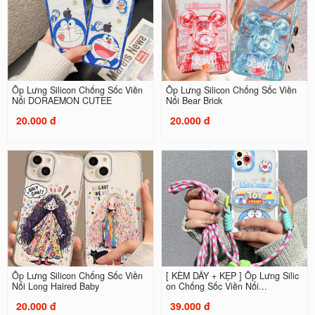
Ốp Lưng Silicon Chống Sốc Viền
Ốp Lưng Silicon Chống Sốc Viền
Nổi DORAEMON CUTEE
Nổi Bear Brick
20.000 đ
20.000 đ
Ốp Lưng Silicon Chống Sốc Viền
[ KÈM DÂY + KẸP ] Ốp Lưng Silic
Nổi Long Haired Baby
on Chống Sốc Viền Nổi...
20.000 đ
39.000 đ