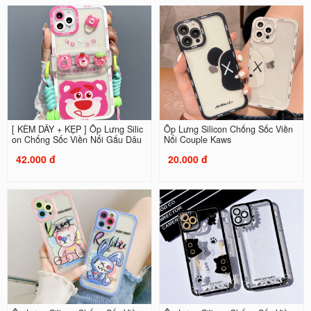
[ KÈM DÂY + KẸP ] Ốp Lưng Silic
Ốp Lưng Silicon Chống Sốc Viền
on Chống Sốc Viền Nổi Gấu Dâu
Nổi Couple Kaws
42.000 đ
20.000 đ