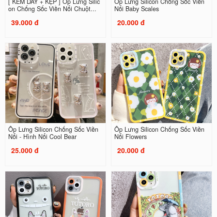
[ KÈM DÂY + KẸP ] Ốp Lưng Silic
Ốp Lưng Silicon Chống Sốc Viền
on Chống Sốc Viền Nổi Chuột...
Nổi Baby Scales
39.000 đ
20.000 đ
Ốp Lưng Silicon Chống Sốc Viền
Ốp Lưng Silicon Chống Sốc Viền
Nổi - Hình Nổi Cool Bear
Nổi Flowers
25.000 đ
20.000 đ