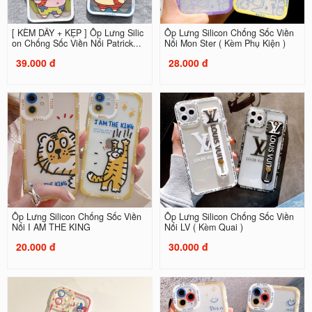
[ KÈM DÂY + KẸP ] Ốp Lưng Silic
Ốp Lưng Silicon Chống Sốc Viền
on Chống Sốc Viền Nổi Patrick...
Nổi Mon Ster ( Kèm Phụ Kiện )
39.000 đ
28.000 đ
Ốp Lưng Silicon Chống Sốc Viền
Ốp Lưng Silicon Chống Sốc Viền
Nổi I AM THE KING
Nổi LV ( Kèm Quai )
20.000 đ
30.000 đ