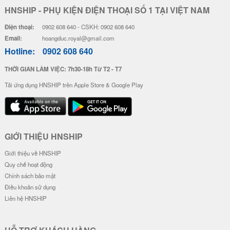
HNSHIP - PHỤ KIỆN ĐIỆN THOẠI SỐ 1 TẠI VIỆT NAM
Điện thoại:
0902 608 640 - CSKH: 0902 608 640
Email:
hoangduc.royal@gmail.com
Hotline:
0902 608 640
THỜI GIAN LÀM VIỆC: 7h30-18h Từ T2 - T7
Tải ứng dụng HNSHIP trên Apple Store & Google Play
GIỚI THIỆU HNSHIP
Giới thiệu về HNSHIP
Quy chế hoạt động
Chính sách bảo mật
Điều khoản sử dụng
Liên hệ HNSHIP