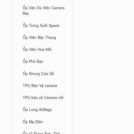
Ốp Vân Da Viền Camera
Bạc
Ốp Trong Suốt Space
Ốp Viền Bậc Thang
Ốp Viền Hoa Nổi
Ốp Phủ Bạc
Ốp Khung Cửa Sổ
TPU Bảo Vệ camera
TPU bảo vệ Camera nổi
Ốp Lưng AirBags
Ốp Mạ Điện
Ốp Ví Đựng Ảnh, Thẻ