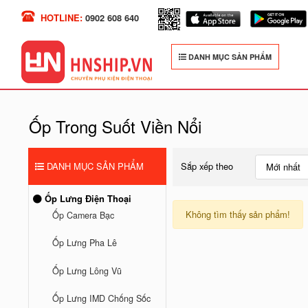
HOTLINE:
0902 608 640
DANH MỤC SẢN PHẨM
Ốp Trong Suốt Viền Nổi
DANH MỤC SẢN PHẨM
Sắp xếp theo
Mới nhất
Ốp Lưng Điện Thoại
Không tìm thấy sản phẩm!
Ốp Camera Bạc
Ốp Lưng Pha Lê
Ốp Lưng Lông Vũ
Ốp Lưng IMD Chống Sốc