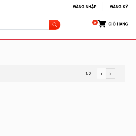
ĐĂNG NHẬP
ĐĂNG KÝ
GIỎ HÀNG
1
/0