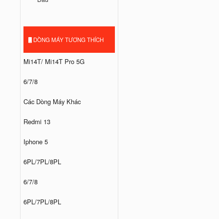
DÒNG MÁY TƯƠNG THÍCH
Mi14T/ Mi14T Pro 5G
6/7/8
Các Dòng Máy Khác
Redmi 13
Iphone 5
6PL/7PL/8PL
6/7/8
6PL/7PL/8PL