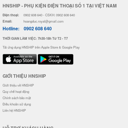
HNSHIP - PHỤ KIỆN ĐIỆN THOẠI SỐ 1 TẠI VIỆT NAM
Điện thoại:
0902 608 640 - CSKH: 0902 608 640
Email:
hoangduc.royal@gmail.com
Hotline:
0902 608 640
THỜI GIAN LÀM VIỆC: 7h30-18h Từ T2 - T7
Tải ứng dụng HNSHIP trên Apple Store & Google Play
GIỚI THIỆU HNSHIP
Giới thiệu về HNSHIP
Quy chế hoạt động
Chính sách bảo mật
Điều khoản sử dụng
Liên hệ HNSHIP