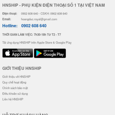
HNSHIP - PHỤ KIỆN ĐIỆN THOẠI SỐ 1 TẠI VIỆT NAM
Điện thoại:
0902 608 640 - CSKH: 0902 608 640
Email:
hoangduc.royal@gmail.com
Hotline:
0902 608 640
THỜI GIAN LÀM VIỆC: 7h30-18h Từ T2 - T7
Tải ứng dụng HNSHIP trên Apple Store & Google Play
GIỚI THIỆU HNSHIP
Giới thiệu về HNSHIP
Quy chế hoạt động
Chính sách bảo mật
Điều khoản sử dụng
Liên hệ HNSHIP