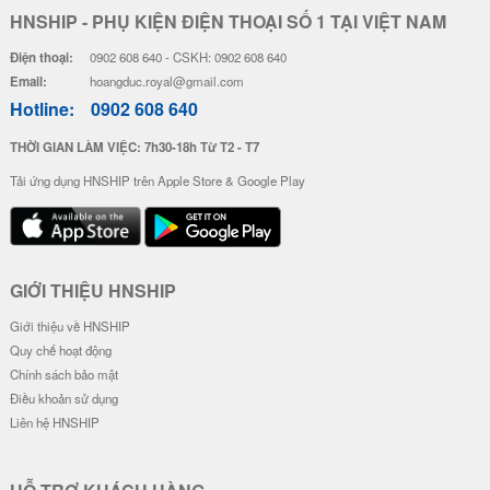
HNSHIP - PHỤ KIỆN ĐIỆN THOẠI SỐ 1 TẠI VIỆT NAM
Điện thoại:
0902 608 640 - CSKH: 0902 608 640
Email:
hoangduc.royal@gmail.com
Hotline:
0902 608 640
THỜI GIAN LÀM VIỆC: 7h30-18h Từ T2 - T7
Tải ứng dụng HNSHIP trên Apple Store & Google Play
GIỚI THIỆU HNSHIP
Giới thiệu về HNSHIP
Quy chế hoạt động
Chính sách bảo mật
Điều khoản sử dụng
Liên hệ HNSHIP