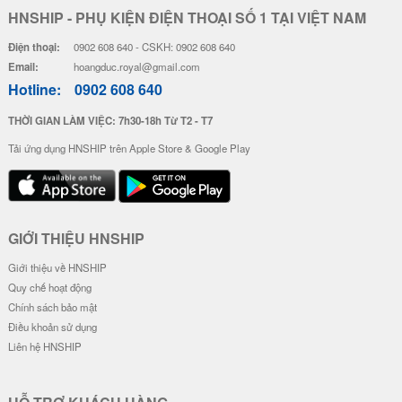
HNSHIP - PHỤ KIỆN ĐIỆN THOẠI SỐ 1 TẠI VIỆT NAM
Điện thoại:
0902 608 640 - CSKH: 0902 608 640
Email:
hoangduc.royal@gmail.com
Hotline:
0902 608 640
THỜI GIAN LÀM VIỆC: 7h30-18h Từ T2 - T7
Tải ứng dụng HNSHIP trên Apple Store & Google Play
GIỚI THIỆU HNSHIP
Giới thiệu về HNSHIP
Quy chế hoạt động
Chính sách bảo mật
Điều khoản sử dụng
Liên hệ HNSHIP