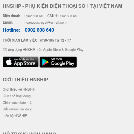
HNSHIP - PHỤ KIỆN ĐIỆN THOẠI SỐ 1 TẠI VIỆT NAM
Điện thoại:
0902 608 640 - CSKH: 0902 608 640
Email:
hoangduc.royal@gmail.com
Hotline:
0902 608 640
THỜI GIAN LÀM VIỆC: 7h30-18h Từ T2 - T7
Tải ứng dụng HNSHIP trên Apple Store & Google Play
GIỚI THIỆU HNSHIP
Giới thiệu về HNSHIP
Quy chế hoạt động
Chính sách bảo mật
Điều khoản sử dụng
Liên hệ HNSHIP