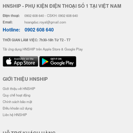
HNSHIP - PHỤ KIỆN ĐIỆN THOẠI SỐ 1 TẠI VIỆT NAM
Điện thoại:
0902 608 640 - CSKH: 0902 608 640
Email:
hoangduc.royal@gmail.com
Hotline:
0902 608 640
THỜI GIAN LÀM VIỆC: 7h30-18h Từ T2 - T7
Tải ứng dụng HNSHIP trên Apple Store & Google Play
GIỚI THIỆU HNSHIP
Giới thiệu về HNSHIP
Quy chế hoạt động
Chính sách bảo mật
Điều khoản sử dụng
Liên hệ HNSHIP