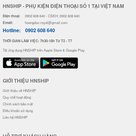
HNSHIP - PHỤ KIỆN ĐIỆN THOẠI SỐ 1 TẠI VIỆT NAM
Điện thoại:
0902 608 640 - CSKH: 0902 608 640
Email:
hoangduc.royal@gmail.com
Hotline:
0902 608 640
THỜI GIAN LÀM VIỆC: 7h30-18h Từ T2 - T7
Tải ứng dụng HNSHIP trên Apple Store & Google Play
GIỚI THIỆU HNSHIP
Giới thiệu về HNSHIP
Quy chế hoạt động
Chính sách bảo mật
Điều khoản sử dụng
Liên hệ HNSHIP