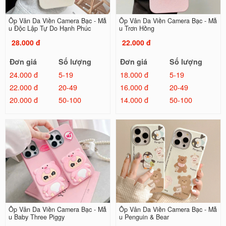
Ốp Vân Da Viền Camera Bạc - Mẫ
Ốp Vân Da Viền Camera Bạc - Mẫ
u Độc Lập Tự Do Hạnh Phúc
u Trơn Hồng
28.000 đ
22.000 đ
Đơn giá
Số lượng
Đơn giá
Số lượng
24.000 đ
5-19
18.000 đ
5-19
22.000 đ
20-49
16.000 đ
20-49
20.000 đ
50-100
14.000 đ
50-100
Ốp Vân Da Viền Camera Bạc - Mẫ
Ốp Vân Da Viền Camera Bạc - Mẫ
u Baby Three Piggy
u Penguin & Bear