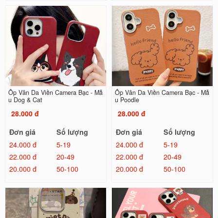
Ốp Vân Da Viền Camera Bạc - Mẫ
Ốp Vân Da Viền Camera Bạc - Mẫ
u Dog & Cat
u Poodle
28.000 đ
28.000 đ
Đơn giá
Số lượng
Đơn giá
Số lượng
24.000 đ
5-19
24.000 đ
5-19
22.000 đ
20-49
22.000 đ
20-49
20.000 đ
50-100
20.000 đ
50-100