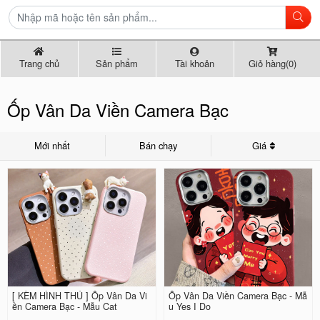
Trang chủ
Sản phẩm
Tài khoản
Giỏ hàng(0)
Ốp Vân Da Viền Camera Bạc
Mới nhất
Bán chạy
Giá
[ KÈM HÌNH THÚ ] Ốp Vân Da Vi
Ốp Vân Da Viền Camera Bạc - Mẫ
ền Camera Bạc - Mẫu Cat
u Yes I Do