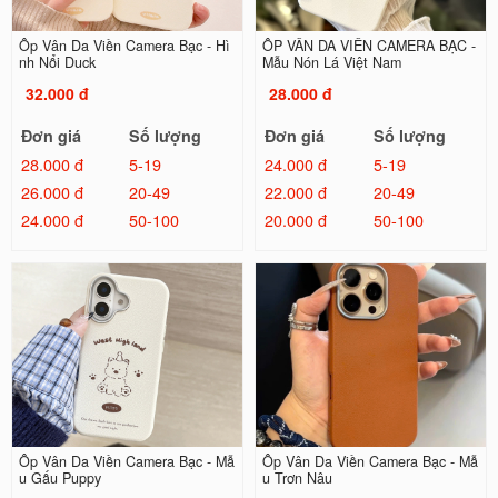
Ốp Vân Da Viền Camera Bạc - Hì
ỐP VÂN DA VIỀN CAMERA BẠC -
nh Nổi Duck
Mẫu Nón Lá Việt Nam
32.000 đ
28.000 đ
Đơn giá
Số lượng
Đơn giá
Số lượng
28.000 đ
5-19
24.000 đ
5-19
26.000 đ
20-49
22.000 đ
20-49
24.000 đ
50-100
20.000 đ
50-100
Ốp Vân Da Viền Camera Bạc - Mẫ
Ốp Vân Da Viền Camera Bạc - Mẫ
u Gấu Puppy
u Trơn Nâu