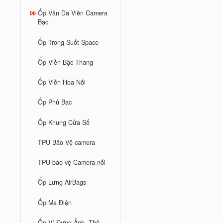
Ốp Vân Da Viền Camera
Bạc
Ốp Trong Suốt Space
Ốp Viền Bậc Thang
Ốp Viền Hoa Nổi
Ốp Phủ Bạc
Ốp Khung Cửa Sổ
TPU Bảo Vệ camera
TPU bảo vệ Camera nổi
Ốp Lưng AirBags
Ốp Mạ Điện
Ốp Ví Đựng Ảnh, Thẻ