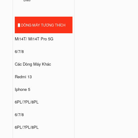
DÒNG MÁY TƯƠNG THÍCH
Mi14T/ Mi14T Pro 5G
6/7/8
Các Dòng Máy Khác
Redmi 13
Iphone 5
6PL/7PL/8PL
6/7/8
6PL/7PL/8PL