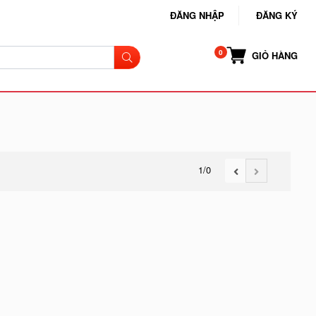
ĐĂNG NHẬP
ĐĂNG KÝ
GIỎ HÀNG
1
/0