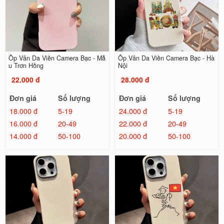
Ốp Vân Da Viền Camera Bạc - Mẫ
Ốp Vân Da Viền Camera Bạc - Hà
u Trơn Hồng
Nội
22.000 đ
28.000 đ
Đơn giá
Số lượng
Đơn giá
Số lượng
18.000 đ
5-19
24.000 đ
5-19
16.000 đ
20-49
22.000 đ
20-49
14.000 đ
50-100
20.000 đ
50-100