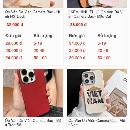
Ốp Vân Da Viền Camera Bạc - Hì
[ KÈM HÌNH THÚ ] Ốp Vân Da Vi
nh Nổi Duck
ền Camera Bạc - Mẫu Cat
32.000 đ
38.000 đ
Đơn giá
Số lượng
Đơn giá
Số lượng
28.000 đ
5-19
34.000 đ
5-19
26.000 đ
20-49
32.000 đ
20-49
24.000 đ
50-100
30.000 đ
50-100
Ốp Vân Da Viền Camera Bạc - Mẫ
Ốp Vân Da Viền Camera Bạc - Việ
u Trơn Đỏ
t Nam