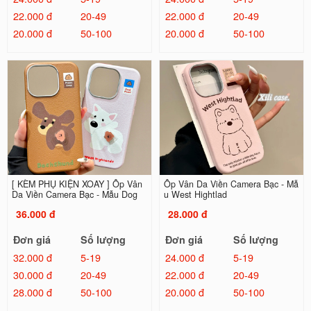
22.000 đ
20-49
22.000 đ
20-49
20.000 đ
50-100
20.000 đ
50-100
[ KÈM PHỤ KIỆN XOAY ] Ốp Vân
Ốp Vân Da Viền Camera Bạc - Mẫ
Da Viền Camera Bạc - Mẫu Dog
u West Hightlad
36.000 đ
28.000 đ
Đơn giá
Số lượng
Đơn giá
Số lượng
32.000 đ
5-19
24.000 đ
5-19
30.000 đ
20-49
22.000 đ
20-49
28.000 đ
50-100
20.000 đ
50-100