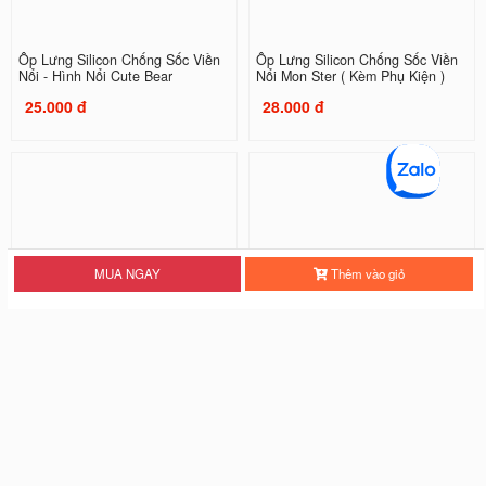
Ốp Lưng Silicon Chống Sốc Viền
Ốp Lưng Silicon Chống Sốc Viền
Nổi - Hình Nổi Cute Bear
Nổi Mon Ster ( Kèm Phụ Kiện )
25.000 đ
28.000 đ
MUA NGAY
Thêm vào giỏ
Ốp Lưng Silicon Chống Sốc Viền
Ốp Lưng Silicon Chống Sốc Viền
Nổi Three Tigers
Nổi Tiger
20.000 đ
20.000 đ