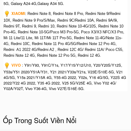
5G, Galaxy A24-4G,Galaxy A34 5G.
XIAOMI
:
Redmi Note 8, Redmi Note 8 Pro, Redmi Note 9/Redmi
10X, Redmi Note 9 Pro/S/Max, Redmi 9C/Redmi 10A, Redmi 9A/9i,
Redmi 9T, Redmi 9, Redmi 10, Redmi Note 10-4G/10S, Redmi Note 10
Pro-4G, Redmi Note 10-5G/Poco M3 Pro-5G, Poco X3/X3 NFC/X3 Pro,
Mi 11 Lite/11 Lite, Mi 11T/Mi 11T Pro-5G, Redmi Note 11-4G/Note 11s-
4G, Redmi 10C, Redmi Note 11 Pro 4G/5G/Redmi Note 12 Pro 4G,
Redmi A1 2022 4G/Redmi A2 , Redmi 12C 4G/ Redmi 11A/ Poco C55,
Redmi Note 12 4G, Redmi Note 12 Pro 5G, Redmi 12 4G.
VIVO
: Y91/Y93, Y91C/Y1s, Y17/Y15/Y12/U10, Y20/Y20S/Y12S,
Y53s/Y51 2020/Y51A/Y31, Y21 2021/Y33s/Y21s, V23E/S10E-5G, V21
4G/5G, Y15s 2021/Y15A 4G, Y55-4G 2022, Y02s, Y16 4G/5G, Y22S 4G
2022/Y22 4G 2022, Y35 4G 2022, V25 5G/V25E 4G, Vivo Y02 4G/
Y02A/Y02T, Vivo Y36-4G, Vivo V27E/S16E-5G.
Ốp Trong Suốt Viền Nổi