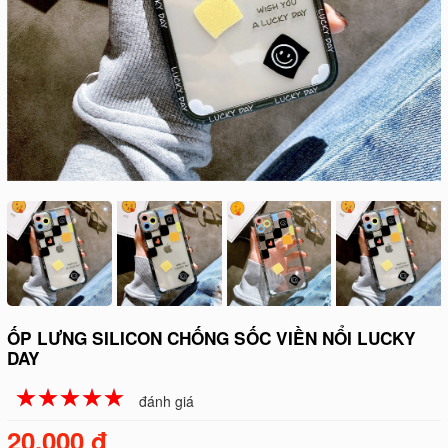
ỐP LƯNG SILICON CHỐNG SỐC VIỀN NỔI LUCKY
DAY
☆
★
☆
★
☆
★
☆
★
☆
★
đánh giá
20.000 đ