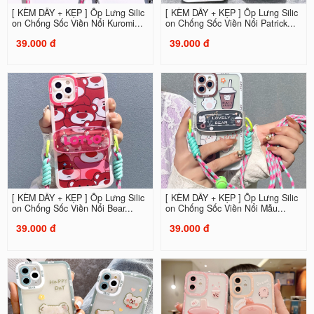
[ KÈM DÂY + KẸP ] Ốp Lưng Silic
[ KÈM DÂY + KẸP ] Ốp Lưng Silic
on Chống Sốc Viền Nổi Kuromi...
on Chống Sốc Viền Nổi Patrick...
39.000 đ
39.000 đ
[ KÈM DÂY + KẸP ] Ốp Lưng Silic
[ KÈM DÂY + KẸP ] Ốp Lưng Silic
on Chống Sốc Viền Nổi Bear...
on Chống Sốc Viền Nổi Mẫu...
39.000 đ
39.000 đ