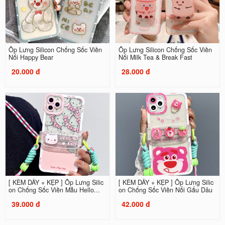
Ốp Lưng Silicon Chống Sốc Viền
Ốp Lưng Silicon Chống Sốc Viền
Nổi Happy Bear
Nổi Milk Tea & Break Fast
20.000 đ
28.000 đ
[ KÈM DÂY + KẸP ] Ốp Lưng Silic
[ KÈM DÂY + KẸP ] Ốp Lưng Silic
on Chống Sốc Viền Mẫu Hello...
on Chống Sốc Viền Nổi Gấu Dâu
39.000 đ
42.000 đ