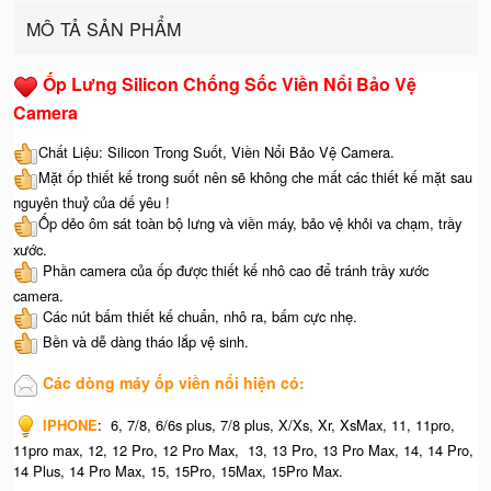
MÔ TẢ SẢN PHẨM
Ốp Lưng Silicon Chống Sốc Viền Nổi Bảo Vệ
Camera
Chất Liệu: Silicon Trong Suốt, Viền Nổi Bảo Vệ Camera.
Mặt ốp thiết kế trong suốt nên sẽ không che mất các thiết kế mặt sau
nguyên thuỷ của dế yêu !
Ốp dẻo ôm sát toàn bộ lưng và viền máy, bảo vệ khỏi va chạm, trầy
xước.
Phần camera của ốp được thiết kế nhô cao để tránh trầy xước
camera.
Các nút bấm thiết kế chuẩn, nhô ra, bấm cực nhẹ.
Bền và dễ dàng tháo lắp vệ sinh.
Các dòng máy ốp viền nổi hiện có:
IPHONE
: 6, 7/8, 6/6s plus, 7/8 plus, X/Xs, Xr, XsMax, 11, 11pro,
11pro max, 12, 12 Pro, 12 Pro Max, 13, 13 Pro, 13 Pro Max, 14, 14 Pro,
14 Plus, 14 Pro Max, 15, 15Pro, 15Max, 15Pro Max.