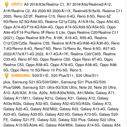
OPPO
: A5 2018/A3s/Realme C1, A7 2018/A5s/Realme2/A12,
A1K/Realme C2, A9 2020/A5 2020/A11X, Realme5/5i/5s/6i, Realme C11
2020, Reno 2Z/2F, Realme C15, Reno 6-4G, Reno 6-5G, Reno 6Z
5G/Reno 5Z-5G/A94-5G, Realme C21y/C25y, A15/A15s, Oppo A54-4G,
Oppo A74-4G/F19-4G/A94-4G, Oppo A74-5G/A93-5G/A54-5G, Oppo
A94-4G/F19 Pro/Reno 5F/Reno 5 Lite, Oppo Realme C20/Realme C11
(2021), Oppo Realme 8/8 Pro, A16K, A16-4G, A55-4G, Realme
C12/C25/C25s, Realme C35, Realme 9i/A76-4G/A96-4G/A36-4G, Reno
7-4G/Renno 8-4G, Reno7-5G, Reno 7z/Reno 8z, Reno 8-5G, A57-4G
2022/A77s/A77-4G 2022, A17-4G/A17K, Realme C30/C30S, Realme
C33-4G, Reno 8T-5G, Oppo Realme C55, Oppo Reno 8T-4G, Oppo
Realme C53, Oppo A58-4G, Oppo A78-4G, Oppo A38-4G, Oppo A98-
5G, Oppo Reno 10 5G/Reno 10 Pro-5G.​ Reno 5.
SAMSUNG
: S20/S11E, S20 Plus/S11, S20 Ultra/S11
plus, Samsung S21-5G/S30/G991, Samsung S21 Plus-5G/S30
Plus/G996, Samsung S21 Ultra-5G/S30 Ultra, Note 20, Note 20 Ultra,
A10, A20/A30, A10s, A20s, A50/A30s/A50s, A51/M40s, Galaxy A71,
Galaxy A11/M11, Galaxy A21s, Galaxy A31, Galaxy A12, Galaxy
A03s/A02s, Galaxy A32-4G, Galaxy A52-4G/5G/A52s, Galaxy A72,
Galaxy A22-4G, Galaxy A02/M02, Galaxy A03, Galaxy A13-4G, Galaxy
A23-4G, Galaxy A33-5G, Galaxy A53-5G, Galaxy A73-5G, Galaxy S20-
FE, Galaxy S21-FE, Galaxy S22, Galaxy S22 Plus, Galaxy S22 Ultra,
Galaxy A13-5G/A04s 4G, Galaxy A04/M04, Galaxy A14-5G, Galaxy A54