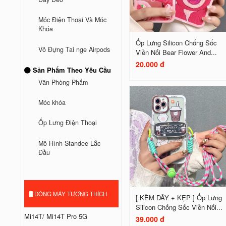
Móc Điện Thoại Và Móc
Khóa
Ốp Lưng Silicon Chống Sốc
Vỏ Đựng Tai nge Airpods
Viền Nổi Bear Flower And...
20.000 đ
Sản Phẩm Theo Yêu Cầu
Văn Phòng Phẩm
Móc khóa
Ốp Lưng Điện Thoại
Mô Hình Standee Lắc
Đầu
DÒNG MÁY TƯƠNG THÍCH
[ KÈM DÂY + KẸP ] Ốp Lưng
Silicon Chống Sốc Viền Nổi...
Mi14T/ Mi14T Pro 5G
39.000 đ