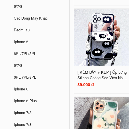
6/7/8
Các Dòng Máy Khác
Redmi 13
Iphone 5
6PL/7PL/8PL
6/7/8
[ KÈM DÂY + KẸP ] Ốp Lưng
6PL/7PL/8PL
Silicon Chống Sốc Viền Nổi...
39.000 đ
Iphone 6
Iphone 6 Plus
Iphone 7/8
Iphone 7/8