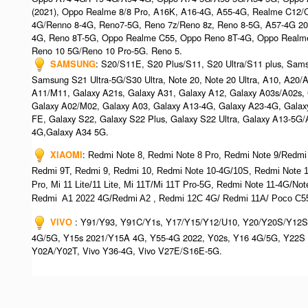
(2021), Oppo Realme 8/8 Pro, A16K, A16-4G, A55-4G, Realme C12/
4G/Renno 8-4G, Reno7-5G, Reno 7z/Reno 8z, Reno 8-5G, A57-4G 2
4G, Reno 8T-5G, Oppo Realme C55, Oppo Reno 8T-4G, Oppo Realm
Reno 10 5G/Reno 10 Pro-5G.​ Reno 5.
SAMSUNG
: S20/S11E, S20 Plus/S11, S20 Ultra/S11 plus, Sa
Samsung S21 Ultra-5G/S30 Ultra, Note 20, Note 20 Ultra, A10, A20
A11/M11, Galaxy A21s, Galaxy A31, Galaxy A12, Galaxy A03s/A02s,
Galaxy A02/M02, Galaxy A03, Galaxy A13-4G, Galaxy A23-4G, Galax
FE, Galaxy S22, Galaxy S22 Plus, Galaxy S22 Ultra, Galaxy A13-5G
4G,Galaxy A34 5G.
XIAOMI
:
Redmi Note 8, Redmi Note 8 Pro, Redmi Note 9/Redmi
Redmi 9T, Redmi 9, Redmi 10, Redmi Note 10-4G/10S, Redmi Note
Pro, Mi 11 Lite/11 Lite, Mi 11T/Mi 11T Pro-5G, Redmi Note 11-4G/N
Redmi A1 2022 4G/Redmi A2 , Redmi 12C 4G/ Redmi 11A/ Poco C55
VIVO
: Y91/Y93, Y91C/Y1s, Y17/Y15/Y12/U10, Y20/Y20S/Y12S
4G/5G, Y15s 2021/Y15A 4G, Y55-4G 2022, Y02s, Y16 4G/5G, Y22S 
Y02A/Y02T, Vivo Y36-4G, Vivo V27E/S16E-5G.