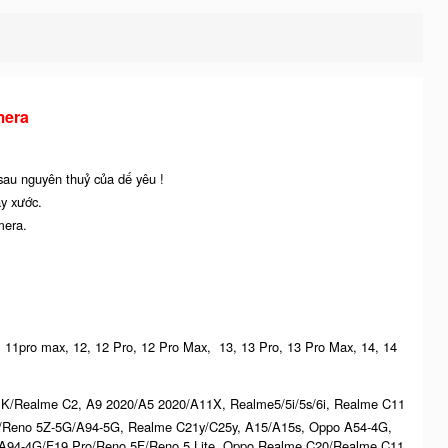
mera
 sau nguyên thuỷ của dế yêu !
ầy xước.
mera.
ro, 11pro max, 12, 12 Pro, 12 Pro Max, 13, 13 Pro, 13 Pro Max, 14, 14
K/Realme C2, A9 2020/A5 2020/A11X, Realme5/5i/5s/6i, Realme C11
G/Reno 5Z-5G/A94-5G, Realme C21y/C25y, A15/A15s, Oppo A54-4G,
94-4G/F19 Pro/Reno 5F/Reno 5 Lite, Oppo Realme C20/Realme C11