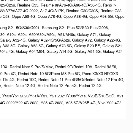
C25/C25s, Realme C35, Realme 9i/A76-4G/A96-4G/A36-4G, Reno 7-
022/A77s/A77-4G 2022, A17-4G/A17K, Realme C30/C30S, Realme C33-
e C53, Oppo A58-4G, Oppo A78-4G, Oppo A38-4G, Oppo A98-5G, Oppo
msung S21-5G/S30/G991, Samsung S21 Plus-5G/S30 Plus/G996,
/A30, A10s, A20s, A50/A30s/A50s, A51/M40s, Galaxy A71, Galaxy
 Galaxy A32-4G, Galaxy A52-4G/5G/A52s, Galaxy A72, Galaxy A22-4G,
y A33-5G, Galaxy A53-5G, Galaxy A73-5G, Galaxy S20-FE, Galaxy S21-
/A04s 4G, Galaxy A04/M04, Galaxy A14-5G, Galaxy A54 5G, Galaxy A24-
 10X, Redmi Note 9 Pro/S/Max, Redmi 9C/Redmi 10A, Redmi 9A/9i,
 10 Pro-4G, Redmi Note 10-5G/Poco M3 Pro-5G, Poco X3/X3 NFC/X3
ote 11s-4G, Redmi 10C, Redmi Note 11 Pro 4G/5G/Redmi Note 12 Pro 4G,
, Redmi Note 12 4G, Redmi Note 12 Pro 5G, Redmi 12 4G.
, Y53s/Y51 2020/Y51A/Y31, Y21 2021/Y33s/Y21s, V23E/S10E-5G, V21
4G 2022/Y22 4G 2022, Y35 4G 2022, V25 5G/V25E 4G, Vivo Y02 4G/