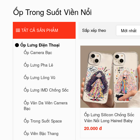
Ốp Trong Suốt Viền Nổi
TẤT CẢ SẢN PHẨM
Sắp xếp theo
Mới nhất
Ốp Lưng Điện Thoại
Ốp Camera Bạc
Ốp Lưng Pha Lê
Ốp Lưng Lông Vũ
Ốp Lưng IMD Chống Sốc
Ốp Vân Da Viền Camera
Bạc
Ốp Lưng Silicon Chống Sốc
Viền Nổi Long Haired Baby
Ốp Trong Suốt Space
20.000 đ
Ốp Viền Bậc Thang