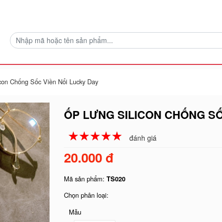
con Chống Sốc Viền Nổi Lucky Day
ỐP LƯNG SILICON CHỐNG SỐ
☆
★
☆
★
☆
★
☆
★
☆
★
đánh giá
20.000 đ
Mã sản phẩm:
TS020
Chọn phân loại:
Mẫu