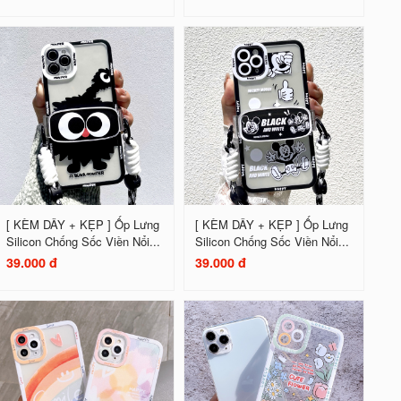
[ KÈM DÂY + KẸP ] Ốp Lưng
[ KÈM DÂY + KẸP ] Ốp Lưng
Silicon Chống Sốc Viền Nổi...
Silicon Chống Sốc Viền Nổi...
39.000 đ
39.000 đ