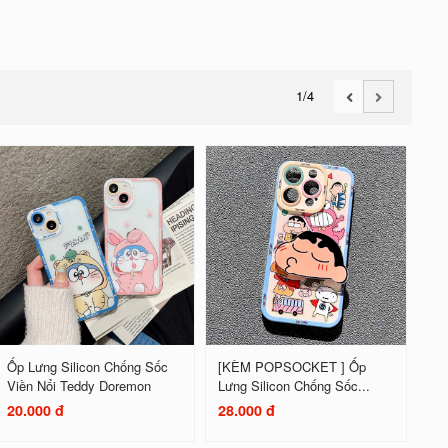
1
/4
Ốp Lưng Silicon Chống Sốc
[KÈM POPSOCKET ] Ốp
Viền Nổi Teddy Doremon
Lưng Silicon Chống Sốc...
20.000 đ
28.000 đ