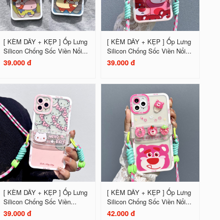
[ KÈM DÂY + KẸP ] Ốp Lưng
[ KÈM DÂY + KẸP ] Ốp Lưng
Silicon Chống Sốc Viền Nổi...
Silicon Chống Sốc Viền Nổi...
39.000 đ
39.000 đ
[ KÈM DÂY + KẸP ] Ốp Lưng
[ KÈM DÂY + KẸP ] Ốp Lưng
Silicon Chống Sốc Viền...
Silicon Chống Sốc Viền Nổi...
39.000 đ
42.000 đ