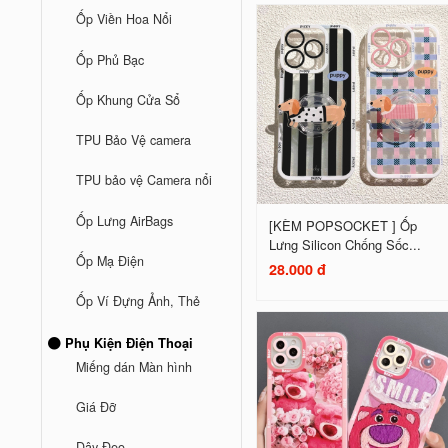
Ốp Viền Hoa Nổi
Ốp Phủ Bạc
Ốp Khung Cửa Sổ
TPU Bảo Vệ camera
TPU bảo vệ Camera nổi
Ốp Lưng AirBags
[KÈM POPSOCKET ] Ốp
Lưng Silicon Chống Sốc...
Ốp Mạ Điện
28.000 đ
Ốp Ví Đựng Ảnh, Thẻ
Phụ Kiện Điện Thoại
Miếng dán Màn hình
Giá Đỡ
Dây Đeo