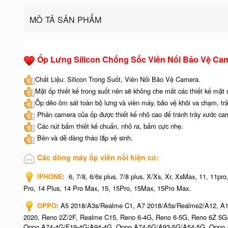
MÔ TẢ SẢN PHẨM
Ốp Lưng Silicon Chống Sốc Viền Nổi Bảo Vệ Ca
Chất Liệu: Silicon Trong Suốt, Viền Nổi Bảo Vệ Camera.
Mặt ốp thiết kế trong suốt nên sẽ không che mất các thiết kế mặt
Ốp dẻo ôm sát toàn bộ lưng và viền máy, bảo vệ khỏi va chạm, tr
Phần camera của ốp được thiết kế nhô cao để tránh trầy xước ca
Các nút bấm thiết kế chuẩn, nhô ra, bấm cực nhẹ.
Bền và dễ dàng tháo lắp vệ sinh.
Các dòng máy ốp viền nổi hiện có:
IPHONE
: 6, 7/8, 6/6s plus, 7/8 plus, X/Xs, Xr, XsMax, 11, 11p
Pro, 14 Plus, 14 Pro Max, 15, 15Pro, 15Max, 15Pro Max.
OPPO
: A5 2018/A3s/Realme C1, A7 2018/A5s/Realme2/A12, A1
2020, Reno 2Z/2F, Realme C15, Reno 6-4G, Reno 6-5G, Reno 6Z 5
Oppo A74-4G/F19-4G/A94-4G, Oppo A74-5G/A93-5G/A54-5G, Oppo A