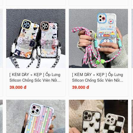
[ KÈM DÂY + KẸP ] Ốp Lưng
[ KÈM DÂY + KẸP ] Ốp Lưng
Silicon Chống Sốc Viền Nổi...
Silicon Chống Sốc Viền Nổi...
39.000 đ
39.000 đ