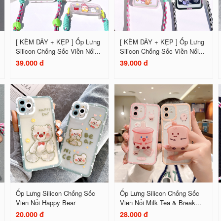
[ KÈM DÂY + KẸP ] Ốp Lưng
[ KÈM DÂY + KẸP ] Ốp Lưng
Silicon Chống Sốc Viền Nổi...
Silicon Chống Sốc Viền Nổi...
39.000 đ
39.000 đ
Ốp Lưng Silicon Chống Sốc
Ốp Lưng Silicon Chống Sốc
Viền Nổi Happy Bear
Viền Nổi Milk Tea & Break...
20.000 đ
28.000 đ