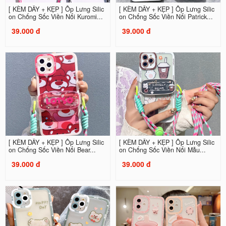
[ KÈM DÂY + KẸP ] Ốp Lưng Silic
[ KÈM DÂY + KẸP ] Ốp Lưng Silic
on Chống Sốc Viền Nổi Kuromi...
on Chống Sốc Viền Nổi Patrick...
39.000 đ
39.000 đ
[ KÈM DÂY + KẸP ] Ốp Lưng Silic
[ KÈM DÂY + KẸP ] Ốp Lưng Silic
on Chống Sốc Viền Nổi Bear...
on Chống Sốc Viền Nổi Mẫu...
39.000 đ
39.000 đ