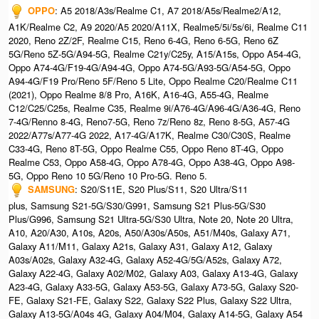
OPPO
: A5 2018/A3s/Realme C1, A7 2018/A5s/Realme2/A12,
A1K/Realme C2, A9 2020/A5 2020/A11X, Realme5/5i/5s/6i, Realme C11
2020, Reno 2Z/2F, Realme C15, Reno 6-4G, Reno 6-5G, Reno 6Z
5G/Reno 5Z-5G/A94-5G, Realme C21y/C25y, A15/A15s, Oppo A54-4G,
Oppo A74-4G/F19-4G/A94-4G, Oppo A74-5G/A93-5G/A54-5G, Oppo
A94-4G/F19 Pro/Reno 5F/Reno 5 Lite, Oppo Realme C20/Realme C11
(2021), Oppo Realme 8/8 Pro, A16K, A16-4G, A55-4G, Realme
C12/C25/C25s, Realme C35, Realme 9i/A76-4G/A96-4G/A36-4G, Reno
7-4G/Renno 8-4G, Reno7-5G, Reno 7z/Reno 8z, Reno 8-5G, A57-4G
2022/A77s/A77-4G 2022, A17-4G/A17K, Realme C30/C30S, Realme
C33-4G, Reno 8T-5G, Oppo Realme C55, Oppo Reno 8T-4G, Oppo
Realme C53, Oppo A58-4G, Oppo A78-4G, Oppo A38-4G, Oppo A98-
5G, Oppo Reno 10 5G/Reno 10 Pro-5G.​ Reno 5.
SAMSUNG
: S20/S11E, S20 Plus/S11, S20 Ultra/S11
plus, Samsung S21-5G/S30/G991, Samsung S21 Plus-5G/S30
Plus/G996, Samsung S21 Ultra-5G/S30 Ultra, Note 20, Note 20 Ultra,
A10, A20/A30, A10s, A20s, A50/A30s/A50s, A51/M40s, Galaxy A71,
Galaxy A11/M11, Galaxy A21s, Galaxy A31, Galaxy A12, Galaxy
A03s/A02s, Galaxy A32-4G, Galaxy A52-4G/5G/A52s, Galaxy A72,
Galaxy A22-4G, Galaxy A02/M02, Galaxy A03, Galaxy A13-4G, Galaxy
A23-4G, Galaxy A33-5G, Galaxy A53-5G, Galaxy A73-5G, Galaxy S20-
FE, Galaxy S21-FE, Galaxy S22, Galaxy S22 Plus, Galaxy S22 Ultra,
Galaxy A13-5G/A04s 4G, Galaxy A04/M04, Galaxy A14-5G, Galaxy A54