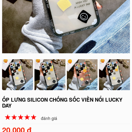
ỐP LƯNG SILICON CHỐNG SỐC VIỀN NỔI LUCKY
DAY
☆
★
☆
★
☆
★
☆
★
☆
★
đánh giá
20.000 đ