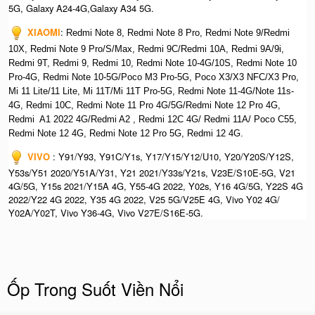
5G, Galaxy A24-4G,Galaxy A34 5G.
XIAOMI
:
Redmi Note 8, Redmi Note 8 Pro, Redmi Note 9/Redmi
10X, Redmi Note 9 Pro/S/Max, Redmi 9C/Redmi 10A, Redmi 9A/9i,
Redmi 9T, Redmi 9, Redmi 10, Redmi Note 10-4G/10S, Redmi Note 10
Pro-4G, Redmi Note 10-5G/Poco M3 Pro-5G, Poco X3/X3 NFC/X3 Pro,
Mi 11 Lite/11 Lite, Mi 11T/Mi 11T Pro-5G, Redmi Note 11-4G/Note 11s-
4G, Redmi 10C, Redmi Note 11 Pro 4G/5G/Redmi Note 12 Pro 4G,
Redmi A1 2022 4G/Redmi A2 , Redmi 12C 4G/ Redmi 11A/ Poco C55,
Redmi Note 12 4G, Redmi Note 12 Pro 5G, Redmi 12 4G.
VIVO
: Y91/Y93, Y91C/Y1s, Y17/Y15/Y12/U10, Y20/Y20S/Y12S,
Y53s/Y51 2020/Y51A/Y31, Y21 2021/Y33s/Y21s, V23E/S10E-5G, V21
4G/5G, Y15s 2021/Y15A 4G, Y55-4G 2022, Y02s, Y16 4G/5G, Y22S 4G
2022/Y22 4G 2022, Y35 4G 2022, V25 5G/V25E 4G, Vivo Y02 4G/
Y02A/Y02T, Vivo Y36-4G, Vivo V27E/S16E-5G.
Ốp Trong Suốt Viền Nổi