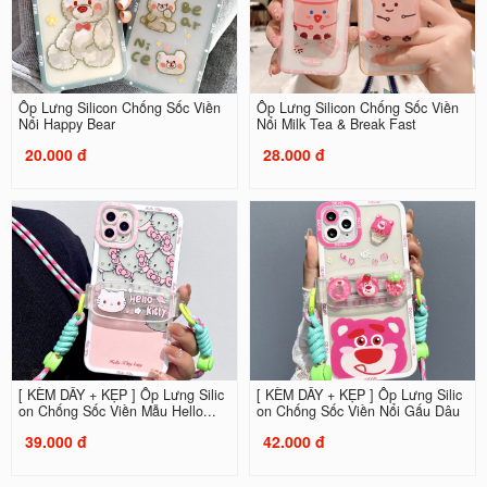
Ốp Lưng Silicon Chống Sốc Viền
Ốp Lưng Silicon Chống Sốc Viền
Nổi Happy Bear
Nổi Milk Tea & Break Fast
20.000 đ
28.000 đ
[ KÈM DÂY + KẸP ] Ốp Lưng Silic
[ KÈM DÂY + KẸP ] Ốp Lưng Silic
on Chống Sốc Viền Mẫu Hello...
on Chống Sốc Viền Nổi Gấu Dâu
39.000 đ
42.000 đ