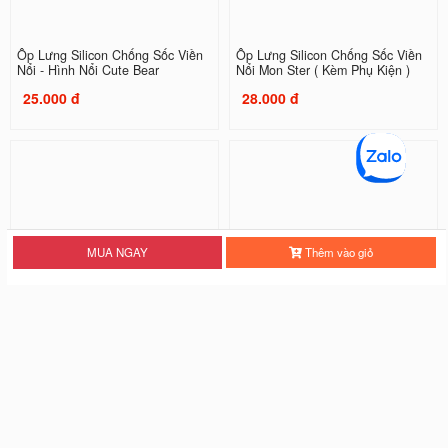
Ốp Lưng Silicon Chống Sốc Viền
Ốp Lưng Silicon Chống Sốc Viền
Nổi - Hình Nổi Cute Bear
Nổi Mon Ster ( Kèm Phụ Kiện )
25.000 đ
28.000 đ
MUA NGAY
Thêm vào giỏ
Ốp Lưng Silicon Chống Sốc Viền
Ốp Lưng Silicon Chống Sốc Viền
Nổi Three Tigers
Nổi Tiger
20.000 đ
20.000 đ