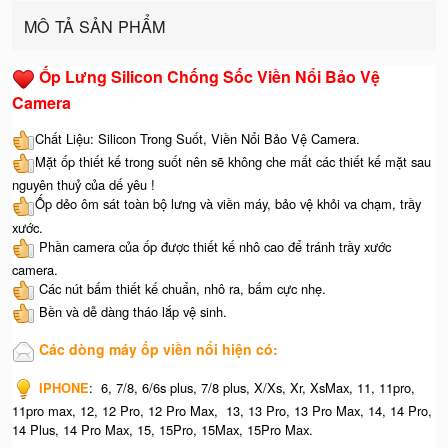
MÔ TẢ SẢN PHẨM
Ốp Lưng Silicon Chống Sốc Viền Nổi Bảo Vệ
Camera
Chất Liệu: Silicon Trong Suốt, Viền Nổi Bảo Vệ Camera.
Mặt ốp thiết kế trong suốt nên sẽ không che mất các thiết kế mặt sau
nguyên thuỷ của dế yêu !
Ốp dẻo ôm sát toàn bộ lưng và viền máy, bảo vệ khỏi va chạm, trầy
xước.
Phần camera của ốp được thiết kế nhô cao để tránh trầy xước
camera.
Các nút bấm thiết kế chuẩn, nhô ra, bấm cực nhẹ.
Bền và dễ dàng tháo lắp vệ sinh.
Các dòng máy ốp viền nổi hiện có:
IPHONE
: 6, 7/8, 6/6s plus, 7/8 plus, X/Xs, Xr, XsMax, 11, 11pro,
11pro max, 12, 12 Pro, 12 Pro Max, 13, 13 Pro, 13 Pro Max, 14, 14 Pro,
14 Plus, 14 Pro Max, 15, 15Pro, 15Max, 15Pro Max.