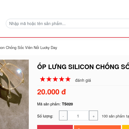
con Chống Sốc Viền Nổi Lucky Day
ỐP LƯNG SILICON CHỐNG SỐ
☆
★
☆
★
☆
★
☆
★
☆
★
đánh giá
20.000 đ
Mã sản phẩm:
TS020
-
+
Số lượng:
100 sản phẩm tạ