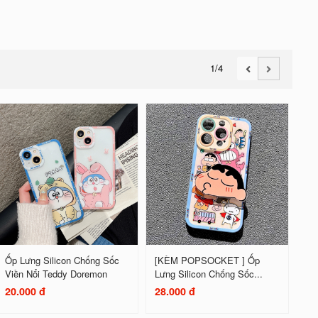
1
/4
Ốp Lưng Silicon Chống Sốc
[KÈM POPSOCKET ] Ốp
Viền Nổi Teddy Doremon
Lưng Silicon Chống Sốc...
20.000 đ
28.000 đ