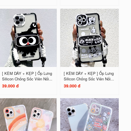
[ KÈM DÂY + KẸP ] Ốp Lưng
[ KÈM DÂY + KẸP ] Ốp Lưng
Silicon Chống Sốc Viền Nổi...
Silicon Chống Sốc Viền Nổi...
39.000 đ
39.000 đ