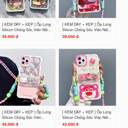
[ KÈM DÂY + KẸP ] Ốp Lưng
[ KÈM DÂY + KẸP ] Ốp Lưng
Silicon Chống Sốc Viền Nổi...
Silicon Chống Sốc Viền Nổi...
39.000 đ
39.000 đ
[ KÈM DÂY + KẸP ] Ốp Lưng
[ KÈM DÂY + KẸP ] Ốp Lưng
Silicon Chống Sốc Viền...
Silicon Chống Sốc Viền Nổi...
39.000 đ
42.000 đ