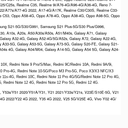
C25/C25s, Realme C35, Realme 9i/A76-4G/A96-4G/A36-4G, Reno 7-
022/A77s/A77-4G 2022, A17-4G/A17K, Realme C30/C30S, Realme C33-
e C53, Oppo A58-4G, Oppo A78-4G, Oppo A38-4G, Oppo A98-5G, Oppo
msung S21-5G/S30/G991, Samsung S21 Plus-5G/S30 Plus/G996,
/A30, A10s, A20s, A50/A30s/A50s, A51/M40s, Galaxy A71, Galaxy
 Galaxy A32-4G, Galaxy A52-4G/5G/A52s, Galaxy A72, Galaxy A22-4G,
y A33-5G, Galaxy A53-5G, Galaxy A73-5G, Galaxy S20-FE, Galaxy S21-
/A04s 4G, Galaxy A04/M04, Galaxy A14-5G, Galaxy A54 5G, Galaxy A24-
 10X, Redmi Note 9 Pro/S/Max, Redmi 9C/Redmi 10A, Redmi 9A/9i,
 10 Pro-4G, Redmi Note 10-5G/Poco M3 Pro-5G, Poco X3/X3 NFC/X3
ote 11s-4G, Redmi 10C, Redmi Note 11 Pro 4G/5G/Redmi Note 12 Pro 4G,
, Redmi Note 12 4G, Redmi Note 12 Pro 5G, Redmi 12 4G.
, Y53s/Y51 2020/Y51A/Y31, Y21 2021/Y33s/Y21s, V23E/S10E-5G, V21
4G 2022/Y22 4G 2022, Y35 4G 2022, V25 5G/V25E 4G, Vivo Y02 4G/