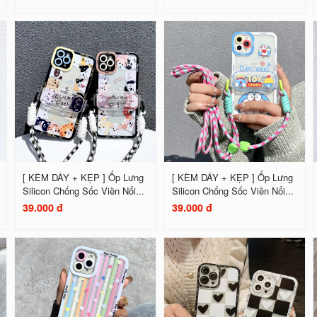
[ KÈM DÂY + KẸP ] Ốp Lưng
[ KÈM DÂY + KẸP ] Ốp Lưng
Silicon Chống Sốc Viền Nổi...
Silicon Chống Sốc Viền Nổi...
39.000 đ
39.000 đ