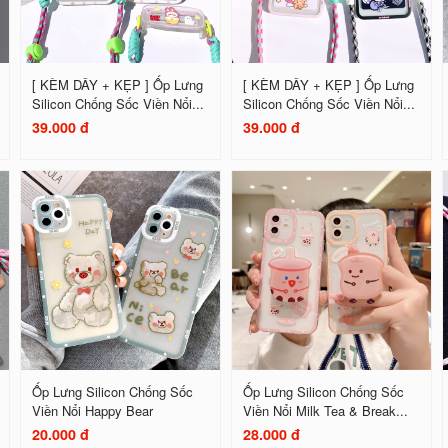
[ KÈM DÂY + KẸP ] Ốp Lưng
[ KÈM DÂY + KẸP ] Ốp Lưng
Silicon Chống Sốc Viền Nổi...
Silicon Chống Sốc Viền Nổi...
39.000 đ
39.000 đ
Ốp Lưng Silicon Chống Sốc
Ốp Lưng Silicon Chống Sốc
Viền Nổi Happy Bear
Viền Nổi Milk Tea & Break...
20.000 đ
28.000 đ