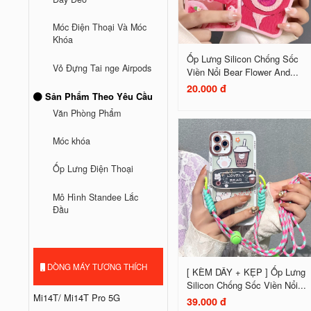
Móc Điện Thoại Và Móc
Khóa
Ốp Lưng Silicon Chống Sốc
Vỏ Đựng Tai nge Airpods
Viền Nổi Bear Flower And...
20.000 đ
Sản Phẩm Theo Yêu Cầu
Văn Phòng Phẩm
Móc khóa
Ốp Lưng Điện Thoại
Mô Hình Standee Lắc
Đầu
DÒNG MÁY TƯƠNG THÍCH
[ KÈM DÂY + KẸP ] Ốp Lưng
Silicon Chống Sốc Viền Nổi...
Mi14T/ Mi14T Pro 5G
39.000 đ