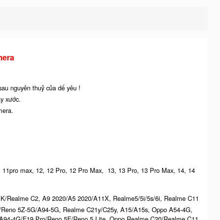
mera
 sau nguyên thuỷ của dế yêu !
ầy xước.
mera.
ro, 11pro max, 12, 12 Pro, 12 Pro Max, 13, 13 Pro, 13 Pro Max, 14, 14
K/Realme C2, A9 2020/A5 2020/A11X, Realme5/5i/5s/6i, Realme C11
G/Reno 5Z-5G/A94-5G, Realme C21y/C25y, A15/A15s, Oppo A54-4G,
94-4G/F19 Pro/Reno 5F/Reno 5 Lite, Oppo Realme C20/Realme C11