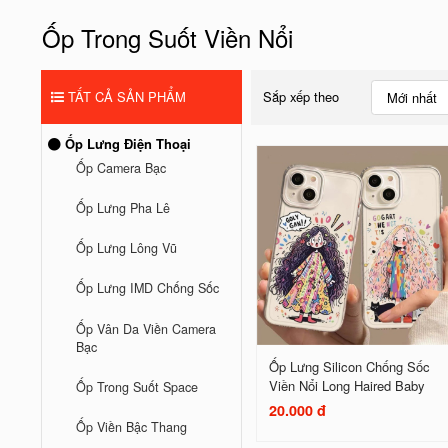
Ốp Trong Suốt Viền Nổi
TẤT CẢ SẢN PHẨM
Sắp xếp theo
Mới nhất
Ốp Lưng Điện Thoại
Ốp Camera Bạc
Ốp Lưng Pha Lê
Ốp Lưng Lông Vũ
Ốp Lưng IMD Chống Sốc
Ốp Vân Da Viền Camera
Bạc
Ốp Lưng Silicon Chống Sốc
Viền Nổi Long Haired Baby
Ốp Trong Suốt Space
20.000 đ
Ốp Viền Bậc Thang