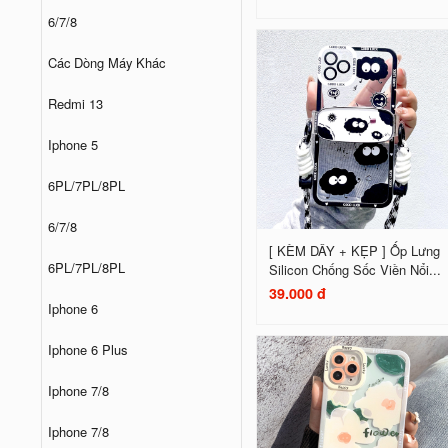
6/7/8
Các Dòng Máy Khác
Redmi 13
Iphone 5
6PL/7PL/8PL
6/7/8
[ KÈM DÂY + KẸP ] Ốp Lưng
6PL/7PL/8PL
Silicon Chống Sốc Viền Nổi...
39.000 đ
Iphone 6
Iphone 6 Plus
Iphone 7/8
Iphone 7/8