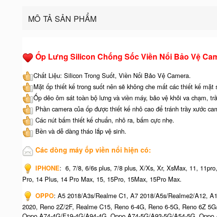
MÔ TẢ SẢN PHẨM
Ốp Lưng Silicon Chống Sốc Viền Nổi Bảo Vệ Ca
Chất Liệu: Silicon Trong Suốt, Viền Nổi Bảo Vệ Camera.
Mặt ốp thiết kế trong suốt nên sẽ không che mất các thiết kế mặt
Ốp dẻo ôm sát toàn bộ lưng và viền máy, bảo vệ khỏi va chạm, tr
Phần camera của ốp được thiết kế nhô cao để tránh trầy xước ca
Các nút bấm thiết kế chuẩn, nhô ra, bấm cực nhẹ.
Bền và dễ dàng tháo lắp vệ sinh.
Các dòng máy ốp viền nổi hiện có:
IPHONE
: 6, 7/8, 6/6s plus, 7/8 plus, X/Xs, Xr, XsMax, 11, 11p
Pro, 14 Plus, 14 Pro Max, 15, 15Pro, 15Max, 15Pro Max.
OPPO
: A5 2018/A3s/Realme C1, A7 2018/A5s/Realme2/A12, A1
2020, Reno 2Z/2F, Realme C15, Reno 6-4G, Reno 6-5G, Reno 6Z 5
Oppo A74-4G/F19-4G/A94-4G, Oppo A74-5G/A93-5G/A54-5G, Oppo A