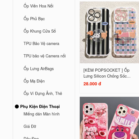
Ốp Viền Hoa Nổi
Ốp Phủ Bạc
Ốp Khung Cửa Sổ
TPU Bảo Vệ camera
TPU bảo vệ Camera nổi
Ốp Lưng AirBags
[KÈM POPSOCKET ] Ốp
Lưng Silicon Chống Sốc...
Ốp Mạ Điện
28.000 đ
Ốp Ví Đựng Ảnh, Thẻ
Phụ Kiện Điện Thoại
Miếng dán Màn hình
Giá Đỡ
Dây Đeo