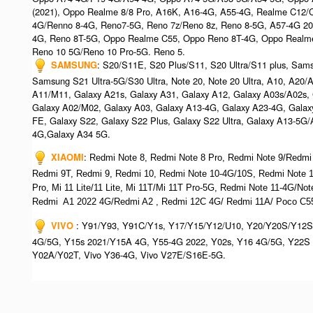
(2021), Oppo Realme 8/8 Pro, A16K, A16-4G, A55-4G, Realme C12/
4G/Renno 8-4G, Reno7-5G, Reno 7z/Reno 8z, Reno 8-5G, A57-4G 2
4G, Reno 8T-5G, Oppo Realme C55, Oppo Reno 8T-4G, Oppo Realm
Reno 10 5G/Reno 10 Pro-5G.​ Reno 5.
SAMSUNG
: S20/S11E, S20 Plus/S11, S20 Ultra/S11 plus, Sa
Samsung S21 Ultra-5G/S30 Ultra, Note 20, Note 20 Ultra, A10, A20
A11/M11, Galaxy A21s, Galaxy A31, Galaxy A12, Galaxy A03s/A02s,
Galaxy A02/M02, Galaxy A03, Galaxy A13-4G, Galaxy A23-4G, Galax
FE, Galaxy S22, Galaxy S22 Plus, Galaxy S22 Ultra, Galaxy A13-5G
4G,Galaxy A34 5G.
XIAOMI
:
Redmi Note 8, Redmi Note 8 Pro, Redmi Note 9/Redmi
Redmi 9T, Redmi 9, Redmi 10, Redmi Note 10-4G/10S, Redmi Note
Pro, Mi 11 Lite/11 Lite, Mi 11T/Mi 11T Pro-5G, Redmi Note 11-4G/N
Redmi A1 2022 4G/Redmi A2 , Redmi 12C 4G/ Redmi 11A/ Poco C55
VIVO
: Y91/Y93, Y91C/Y1s, Y17/Y15/Y12/U10, Y20/Y20S/Y12S
4G/5G, Y15s 2021/Y15A 4G, Y55-4G 2022, Y02s, Y16 4G/5G, Y22S 
Y02A/Y02T, Vivo Y36-4G, Vivo V27E/S16E-5G.