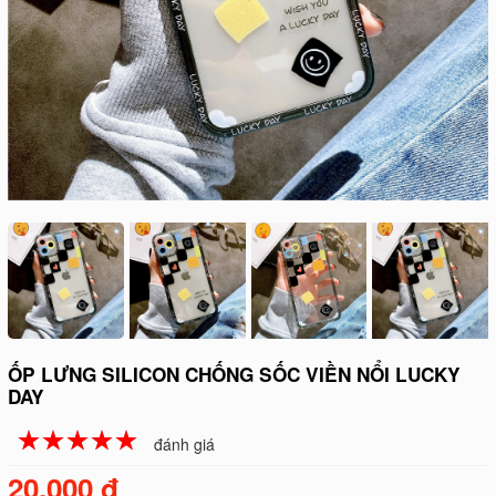
ỐP LƯNG SILICON CHỐNG SỐC VIỀN NỔI LUCKY
DAY
☆
★
☆
★
☆
★
☆
★
☆
★
đánh giá
20.000 đ