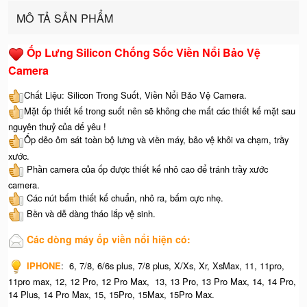
MÔ TẢ SẢN PHẨM
Ốp Lưng Silicon Chống Sốc Viền Nổi Bảo Vệ
Camera
Chất Liệu: Silicon Trong Suốt, Viền Nổi Bảo Vệ Camera.
Mặt ốp thiết kế trong suốt nên sẽ không che mất các thiết kế mặt sau
nguyên thuỷ của dế yêu !
Ốp dẻo ôm sát toàn bộ lưng và viền máy, bảo vệ khỏi va chạm, trầy
xước.
Phần camera của ốp được thiết kế nhô cao để tránh trầy xước
camera.
Các nút bấm thiết kế chuẩn, nhô ra, bấm cực nhẹ.
Bền và dễ dàng tháo lắp vệ sinh.
Các dòng máy ốp viền nổi hiện có:
IPHONE
: 6, 7/8, 6/6s plus, 7/8 plus, X/Xs, Xr, XsMax, 11, 11pro,
11pro max, 12, 12 Pro, 12 Pro Max, 13, 13 Pro, 13 Pro Max, 14, 14 Pro,
14 Plus, 14 Pro Max, 15, 15Pro, 15Max, 15Pro Max.