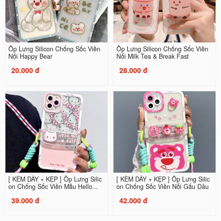
Ốp Lưng Silicon Chống Sốc Viền
Ốp Lưng Silicon Chống Sốc Viền
Nổi Happy Bear
Nổi Milk Tea & Break Fast
20.000 đ
28.000 đ
[ KÈM DÂY + KẸP ] Ốp Lưng Silic
[ KÈM DÂY + KẸP ] Ốp Lưng Silic
on Chống Sốc Viền Mẫu Hello...
on Chống Sốc Viền Nổi Gấu Dâu
39.000 đ
42.000 đ