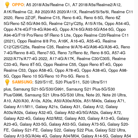
OPPO
: A5 2018/A3s/Realme C1, A7 2018/A5s/Realme2/A12,
A1K/Realme C2, A9 2020/A5 2020/A11X, Realme5/5i/5s/6i, Realme C11
2020, Reno 2Z/2F, Realme C15, Reno 6-4G, Reno 6-5G, Reno 6Z
5G/Reno 5Z-5G/A94-5G, Realme C21y/C25y, A15/A15s, Oppo A54-4G,
Oppo A74-4G/F19-4G/A94-4G, Oppo A74-5G/A93-5G/A54-5G, Oppo
A94-4G/F19 Pro/Reno 5F/Reno 5 Lite, Oppo Realme C20/Realme C11
(2021), Oppo Realme 8/8 Pro, A16K, A16-4G, A55-4G, Realme
C12/C25/C25s, Realme C35, Realme 9i/A76-4G/A96-4G/A36-4G, Reno
7-4G/Renno 8-4G, Reno7-5G, Reno 7z/Reno 8z, Reno 8-5G, A57-4G
2022/A77s/A77-4G 2022, A17-4G/A17K, Realme C30/C30S, Realme
C33-4G, Reno 8T-5G, Oppo Realme C55, Oppo Reno 8T-4G, Oppo
Realme C53, Oppo A58-4G, Oppo A78-4G, Oppo A38-4G, Oppo A98-
5G, Oppo Reno 10 5G/Reno 10 Pro-5G.​ Reno 5.
SAMSUNG
: S20/S11E, S20 Plus/S11, S20 Ultra/S11
plus, Samsung S21-5G/S30/G991, Samsung S21 Plus-5G/S30
Plus/G996, Samsung S21 Ultra-5G/S30 Ultra, Note 20, Note 20 Ultra,
A10, A20/A30, A10s, A20s, A50/A30s/A50s, A51/M40s, Galaxy A71,
Galaxy A11/M11, Galaxy A21s, Galaxy A31, Galaxy A12, Galaxy
A03s/A02s, Galaxy A32-4G, Galaxy A52-4G/5G/A52s, Galaxy A72,
Galaxy A22-4G, Galaxy A02/M02, Galaxy A03, Galaxy A13-4G, Galaxy
A23-4G, Galaxy A33-5G, Galaxy A53-5G, Galaxy A73-5G, Galaxy S20-
FE, Galaxy S21-FE, Galaxy S22, Galaxy S22 Plus, Galaxy S22 Ultra,
Galaxy A13-5G/A04s 4G, Galaxy A04/M04, Galaxy A14-5G, Galaxy A54