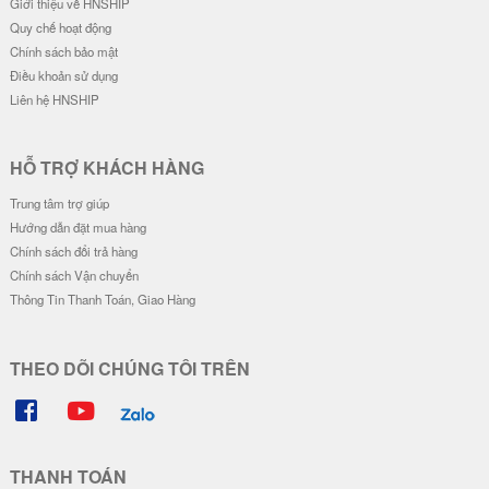
20.000 đ
20.000 đ
Ốp Lưng Silicon Chống Sốc Viền
Ốp Lưng Silicon Chống Sốc Viền
Nổi - Hình Nổi Blue Bear
Nổi Face Kaws
23.000 đ
20.000 đ