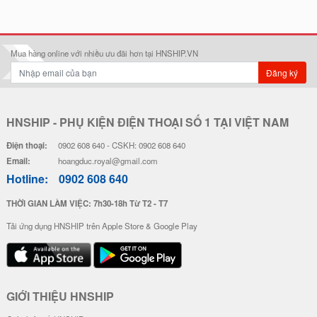
Ốp Lưng Silicon Chống Sốc Viền
Ốp Lưng Silicon Chống Sốc Viền
Nổi - Hình Nổi Happy Day
Nổi Pokemon x Doremon
28.000 đ
20.000 đ
Ốp Lưng Silicon Chống Sốc Viền
Ốp Lưng Silicon Chống Sốc Viền
Nổi Milk Bear
Nổi IM A RICH