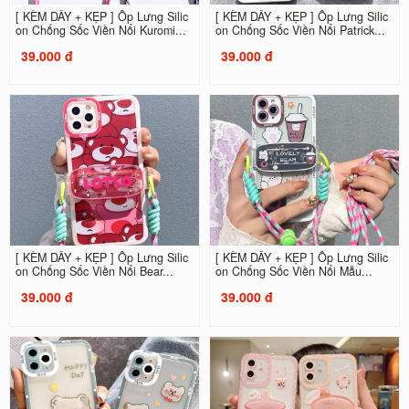
[ KÈM DÂY + KẸP ] Ốp Lưng Silic
[ KÈM DÂY + KẸP ] Ốp Lưng Silic
on Chống Sốc Viền Nổi Kuromi...
on Chống Sốc Viền Nổi Patrick...
39.000 đ
39.000 đ
[ KÈM DÂY + KẸP ] Ốp Lưng Silic
[ KÈM DÂY + KẸP ] Ốp Lưng Silic
on Chống Sốc Viền Nổi Bear...
on Chống Sốc Viền Nổi Mẫu...
39.000 đ
39.000 đ