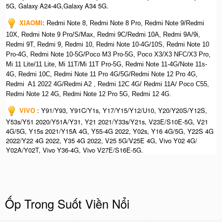
5G, Galaxy A24-4G,Galaxy A34 5G.
XIAOMI
:
Redmi Note 8, Redmi Note 8 Pro, Redmi Note 9/Redmi
10X, Redmi Note 9 Pro/S/Max, Redmi 9C/Redmi 10A, Redmi 9A/9i,
Redmi 9T, Redmi 9, Redmi 10, Redmi Note 10-4G/10S, Redmi Note 10
Pro-4G, Redmi Note 10-5G/Poco M3 Pro-5G, Poco X3/X3 NFC/X3 Pro,
Mi 11 Lite/11 Lite, Mi 11T/Mi 11T Pro-5G, Redmi Note 11-4G/Note 11s-
4G, Redmi 10C, Redmi Note 11 Pro 4G/5G/Redmi Note 12 Pro 4G,
Redmi A1 2022 4G/Redmi A2 , Redmi 12C 4G/ Redmi 11A/ Poco C55,
Redmi Note 12 4G, Redmi Note 12 Pro 5G, Redmi 12 4G.
VIVO
: Y91/Y93, Y91C/Y1s, Y17/Y15/Y12/U10, Y20/Y20S/Y12S,
Y53s/Y51 2020/Y51A/Y31, Y21 2021/Y33s/Y21s, V23E/S10E-5G, V21
4G/5G, Y15s 2021/Y15A 4G, Y55-4G 2022, Y02s, Y16 4G/5G, Y22S 4G
2022/Y22 4G 2022, Y35 4G 2022, V25 5G/V25E 4G, Vivo Y02 4G/
Y02A/Y02T, Vivo Y36-4G, Vivo V27E/S16E-5G.
Ốp Trong Suốt Viền Nổi