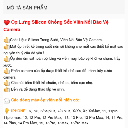
MÔ TẢ SẢN PHẨM
Ốp Lưng Silicon Chống Sốc Viền Nổi Bảo Vệ
Camera
Chất Liệu: Silicon Trong Suốt, Viền Nổi Bảo Vệ Camera.
Mặt ốp thiết kế trong suốt nên sẽ không che mất các thiết kế mặt sau
nguyên thuỷ của dế yêu !
Ốp dẻo ôm sát toàn bộ lưng và viền máy, bảo vệ khỏi va chạm, trầy
xước.
Phần camera của ốp được thiết kế nhô cao để tránh trầy xước
camera.
Các nút bấm thiết kế chuẩn, nhô ra, bấm cực nhẹ.
Bền và dễ dàng tháo lắp vệ sinh.
Các dòng máy ốp viền nổi hiện có:
IPHONE
: 6, 7/8, 6/6s plus, 7/8 plus, X/Xs, Xr, XsMax, 11, 11pro,
11pro max, 12, 12 Pro, 12 Pro Max, 13, 13 Pro, 13 Pro Max, 14, 14 Pro,
14 Plus, 14 Pro Max, 15, 15Pro, 15Max, 15Pro Max.