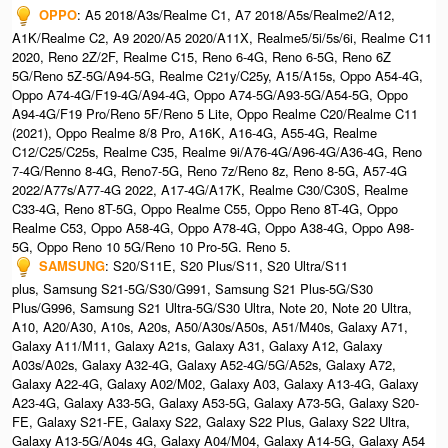
OPPO
: A5 2018/A3s/Realme C1, A7 2018/A5s/Realme2/A12,
A1K/Realme C2, A9 2020/A5 2020/A11X, Realme5/5i/5s/6i, Realme C11
2020, Reno 2Z/2F, Realme C15, Reno 6-4G, Reno 6-5G, Reno 6Z
5G/Reno 5Z-5G/A94-5G, Realme C21y/C25y, A15/A15s, Oppo A54-4G,
Oppo A74-4G/F19-4G/A94-4G, Oppo A74-5G/A93-5G/A54-5G, Oppo
A94-4G/F19 Pro/Reno 5F/Reno 5 Lite, Oppo Realme C20/Realme C11
(2021), Oppo Realme 8/8 Pro, A16K, A16-4G, A55-4G, Realme
C12/C25/C25s, Realme C35, Realme 9i/A76-4G/A96-4G/A36-4G, Reno
7-4G/Renno 8-4G, Reno7-5G, Reno 7z/Reno 8z, Reno 8-5G, A57-4G
2022/A77s/A77-4G 2022, A17-4G/A17K, Realme C30/C30S, Realme
C33-4G, Reno 8T-5G, Oppo Realme C55, Oppo Reno 8T-4G, Oppo
Realme C53, Oppo A58-4G, Oppo A78-4G, Oppo A38-4G, Oppo A98-
5G, Oppo Reno 10 5G/Reno 10 Pro-5G.​ Reno 5.
SAMSUNG
: S20/S11E, S20 Plus/S11, S20 Ultra/S11
plus, Samsung S21-5G/S30/G991, Samsung S21 Plus-5G/S30
Plus/G996, Samsung S21 Ultra-5G/S30 Ultra, Note 20, Note 20 Ultra,
A10, A20/A30, A10s, A20s, A50/A30s/A50s, A51/M40s, Galaxy A71,
Galaxy A11/M11, Galaxy A21s, Galaxy A31, Galaxy A12, Galaxy
A03s/A02s, Galaxy A32-4G, Galaxy A52-4G/5G/A52s, Galaxy A72,
Galaxy A22-4G, Galaxy A02/M02, Galaxy A03, Galaxy A13-4G, Galaxy
A23-4G, Galaxy A33-5G, Galaxy A53-5G, Galaxy A73-5G, Galaxy S20-
FE, Galaxy S21-FE, Galaxy S22, Galaxy S22 Plus, Galaxy S22 Ultra,
Galaxy A13-5G/A04s 4G, Galaxy A04/M04, Galaxy A14-5G, Galaxy A54