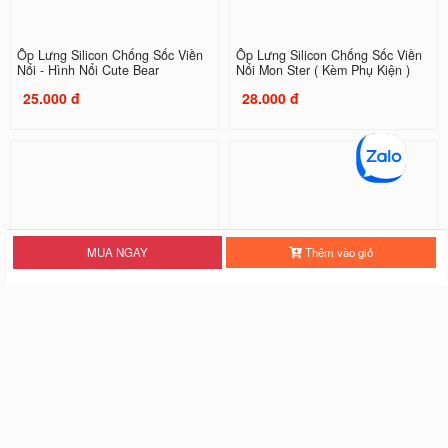
Ốp Lưng Silicon Chống Sốc Viền
Ốp Lưng Silicon Chống Sốc Viền
Nổi - Hình Nổi Cute Bear
Nổi Mon Ster ( Kèm Phụ Kiện )
25.000 đ
28.000 đ
MUA NGAY
Thêm vào giỏ
Ốp Lưng Silicon Chống Sốc Viền
Ốp Lưng Silicon Chống Sốc Viền
Nổi Three Tigers
Nổi Tiger
20.000 đ
20.000 đ