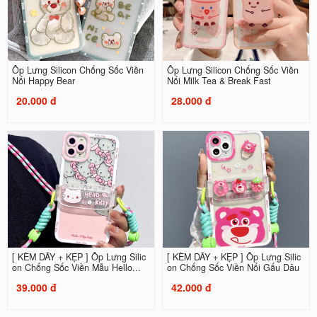
Ốp Lưng Silicon Chống Sốc Viền
Ốp Lưng Silicon Chống Sốc Viền
Nổi Happy Bear
Nổi Milk Tea & Break Fast
20.000 đ
28.000 đ
[ KÈM DÂY + KẸP ] Ốp Lưng Silic
[ KÈM DÂY + KẸP ] Ốp Lưng Silic
on Chống Sốc Viền Mẫu Hello...
on Chống Sốc Viền Nổi Gấu Dâu
39.000 đ
42.000 đ