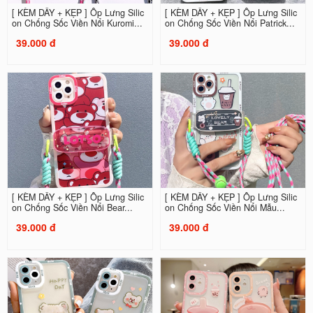
[ KÈM DÂY + KẸP ] Ốp Lưng Silic
[ KÈM DÂY + KẸP ] Ốp Lưng Silic
on Chống Sốc Viền Nổi Kuromi...
on Chống Sốc Viền Nổi Patrick...
39.000 đ
39.000 đ
[ KÈM DÂY + KẸP ] Ốp Lưng Silic
[ KÈM DÂY + KẸP ] Ốp Lưng Silic
on Chống Sốc Viền Nổi Bear...
on Chống Sốc Viền Nổi Mẫu...
39.000 đ
39.000 đ