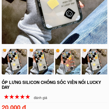
ỐP LƯNG SILICON CHỐNG SỐC VIỀN NỔI LUCKY
DAY
☆
★
☆
★
☆
★
☆
★
☆
★
đánh giá
20.000 đ