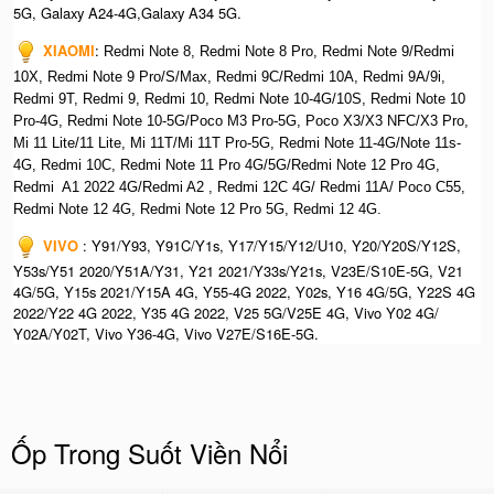
5G, Galaxy A24-4G,Galaxy A34 5G.
XIAOMI
:
Redmi Note 8, Redmi Note 8 Pro, Redmi Note 9/Redmi
10X, Redmi Note 9 Pro/S/Max, Redmi 9C/Redmi 10A, Redmi 9A/9i,
Redmi 9T, Redmi 9, Redmi 10, Redmi Note 10-4G/10S, Redmi Note 10
Pro-4G, Redmi Note 10-5G/Poco M3 Pro-5G, Poco X3/X3 NFC/X3 Pro,
Mi 11 Lite/11 Lite, Mi 11T/Mi 11T Pro-5G, Redmi Note 11-4G/Note 11s-
4G, Redmi 10C, Redmi Note 11 Pro 4G/5G/Redmi Note 12 Pro 4G,
Redmi A1 2022 4G/Redmi A2 , Redmi 12C 4G/ Redmi 11A/ Poco C55,
Redmi Note 12 4G, Redmi Note 12 Pro 5G, Redmi 12 4G.
VIVO
: Y91/Y93, Y91C/Y1s, Y17/Y15/Y12/U10, Y20/Y20S/Y12S,
Y53s/Y51 2020/Y51A/Y31, Y21 2021/Y33s/Y21s, V23E/S10E-5G, V21
4G/5G, Y15s 2021/Y15A 4G, Y55-4G 2022, Y02s, Y16 4G/5G, Y22S 4G
2022/Y22 4G 2022, Y35 4G 2022, V25 5G/V25E 4G, Vivo Y02 4G/
Y02A/Y02T, Vivo Y36-4G, Vivo V27E/S16E-5G.
Ốp Trong Suốt Viền Nổi