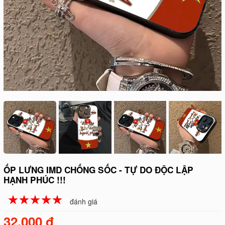
ỐP LƯNG IMD CHỐNG SỐC - TỰ DO ĐỘC LẬP
HẠNH PHÚC !!!
☆
★
☆
★
☆
★
☆
★
☆
★
đánh giá
32.000 đ