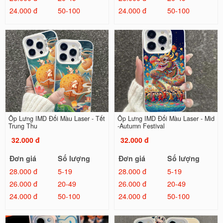
24.000 đ
50-100
24.000 đ
50-100
Ốp Lưng IMD Đổi Màu Laser - Tết
Ốp Lưng IMD Đổi Màu Laser - Mid
Trung Thu
-Autumn Festival
32.000 đ
32.000 đ
Đơn giá
Số lượng
Đơn giá
Số lượng
28.000 đ
5-19
28.000 đ
5-19
26.000 đ
20-49
26.000 đ
20-49
24.000 đ
50-100
24.000 đ
50-100