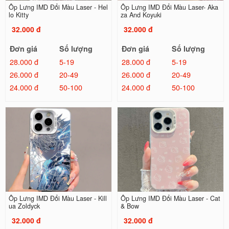
Ốp Lưng IMD Đổi Màu Laser - Hel
Ốp Lưng IMD Đổi Màu Laser- Aka
lo Kitty
za And Koyuki
32.000 đ
32.000 đ
Đơn giá
Số lượng
Đơn giá
Số lượng
28.000 đ
5-19
28.000 đ
5-19
26.000 đ
20-49
26.000 đ
20-49
24.000 đ
50-100
24.000 đ
50-100
Ốp Lưng IMD Đổi Màu Laser - Kill
Ốp Lưng IMD Đổi Màu Laser - Cat
ua Zoldyck
& Bow
32.000 đ
32.000 đ