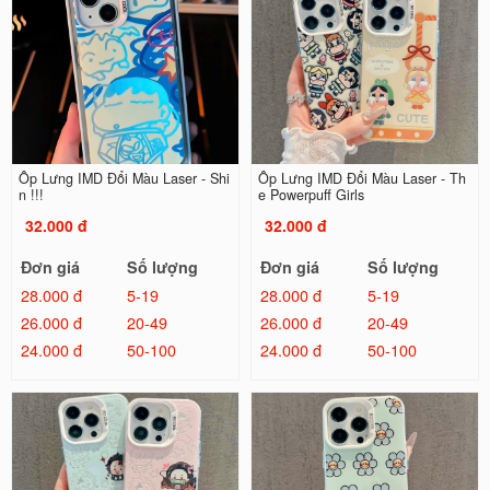
Ốp Lưng IMD Đổi Màu Laser - Shi
Ốp Lưng IMD Đổi Màu Laser - Th
n !!!
e Powerpuff Girls
32.000 đ
32.000 đ
Đơn giá
Số lượng
Đơn giá
Số lượng
28.000 đ
5-19
28.000 đ
5-19
26.000 đ
20-49
26.000 đ
20-49
24.000 đ
50-100
24.000 đ
50-100