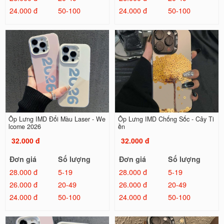
24.000 đ
50-100
24.000 đ
50-100
Ốp Lưng IMD Đổi Màu Laser - We
Ốp Lưng IMD Chống Sốc - Cây Ti
lcome 2026
ền
32.000 đ
32.000 đ
Đơn giá
Số lượng
Đơn giá
Số lượng
28.000 đ
5-19
28.000 đ
5-19
26.000 đ
20-49
26.000 đ
20-49
24.000 đ
50-100
24.000 đ
50-100