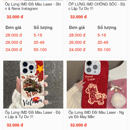
Ốp Lưng IMD Đổi Màu Laser - Shi
ỐP LƯNG IMD CHỐNG SỐC - Độ
n & Nene Instagram
c Lập Tự Do !!!
32.000 đ
32.000 đ
Đơn giá
Số lượng
Đơn giá
Số lượng
28.000 đ
5-19
28.000 đ
5-19
26.000 đ
20-49
26.000 đ
20-49
24.000 đ
50-100
24.000 đ
50-100
Ốp Lưng IMD Đổi Màu Laser - Độ
Ốp Lưng IMD Đổi Màu Laser - Ng
c Lập & Tự Do !!!
ựa Đỏ May Mắn
32.000 đ
32.000 đ