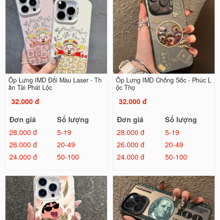
Ốp Lưng IMD Đổi Màu Laser - Th
Ốp Lưng IMD Chống Sốc - Phúc L
ần Tài Phát Lộc
ộc Thọ
32.000 đ
32.000 đ
Đơn giá
Số lượng
Đơn giá
Số lượng
28.000 đ
5-19
28.000 đ
5-19
26.000 đ
20-49
26.000 đ
20-49
24.000 đ
50-100
24.000 đ
50-100