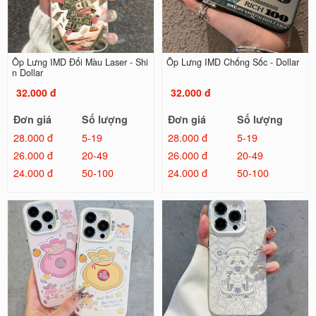
Ốp Lưng IMD Đổi Màu Laser - Shi
Ốp Lưng IMD Chống Sốc - Dollar
n Dollar
32.000 đ
32.000 đ
Đơn giá
Số lượng
Đơn giá
Số lượng
28.000 đ
5-19
28.000 đ
5-19
26.000 đ
20-49
26.000 đ
20-49
24.000 đ
50-100
24.000 đ
50-100