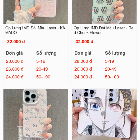
Ốp Lưng IMD Đổi Màu Laser - KA
Ốp Lưng IMD Đổi Màu Laser - Re
MADO
d Cheek Flower
32.000 đ
32.000 đ
Đơn giá
Số lượng
Đơn giá
Số lượng
28.000 đ
5-19
28.000 đ
5-19
26.000 đ
20-49
26.000 đ
20-49
24.000 đ
50-100
24.000 đ
50-100