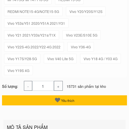
REDMI NOTE15-4G/NOTE15-5G
Vivo Y20/Y20S/Y12S
Vivo Y53s/Y51 2020/Y51A 2021/Y31
Vivo Y21 2021/Y33s/Y21s/T1X
Vivo V23E/S10E 5G
Vivo Y22S-4G 2022/Y22-4G 2022
Vivo Y36-4G
Vivo Y17S/Y28-5G
Vivo V40 Lite 5G
Vivo Y18 4G / Y03 4G
Vivo Y19S 4G
-
+
Số lượng:
15731 sản phẩm tại kho
Yêu thích
MÔ TẢ SẢN PHẨM