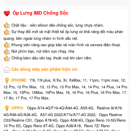
Ốp Lưng IMD Chống Sốc
Chất liệu : viền silicon dẻo chống sốc, lưng nhựa nhám.
Sự thay đổi mới về mặt thiết kế ốp lưng có khả năng đổi màu phản
quang, bên ngoài lưng nhám in hình sắc nét.
Khung viền nâng cao giúp bảo vệ màn hình và camera điện thoại.
Nút phím bạc, nút bấm cực nhạy, nhẹ
Chống bám dấu vân tay, thoải mái khi cầm nắm.
Các dòng máy sản phẩm hiện có:
IPHONE
:
7/8, 7/8 plus, X/Xs, Xr, XsMax, 11, 11pro, 11pro max, 12,
12 Pro, 12 Pro Max, 13, 13 Pro, 13 Pro Max, 14, 14 Pro, 14 Plus, 14 Pro
Max, 15, 15Pro, 15Max, 15Pro Max,
16, 16 Pro, 16 Plus, 16 Pro Max, 17,
17 Air, 17 Pro, 17 Pro Max.
OPPO
:
Oppo A74-4G/F19-4G/A94-4G, A55-4G, Realme 9i/A76-
4G/A96-4G/A36-4G, A57-4G 2022/A77s/A77-4G 2022, Oppo Realme
C53/Realme C51, Oppo A78/4G, Oppo A58/4G, Oppo Reno 10-5G/Reno
10 Pro 5G, Oppo Reno 8T-4G, Oppo A38/A18, Reno 7Z/ Reno