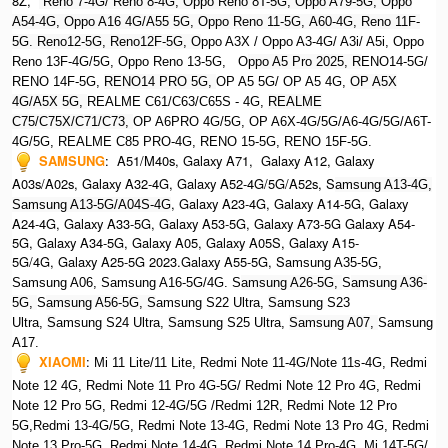
8Z,
Reno 7-4G/ Reno 8-4G, Oppo Reno 8T-5G, Oppo A79-5G, O
ppo
A54-4G, Oppo A16 4G/A55 5G, Oppo Reno 11-5G, A60-4G, Reno 11F-
5G. Reno12-5G, Reno12F-5G, O
ppo A3X / Oppo A3-4G/ A3i/ A5i, Oppo
Reno 13F-4G/5G, Oppo Reno 13-5G, O
ppo A5 Pro 2025, R
ENO14-5G/
RENO 14F-5G,
RENO14 PRO 5G,
OP A5 5G/ OP A5 4G,
OP A5X
4G/A5X 5G,
REALME C61/C63/C65S - 4G,
REALME
C75/C75X/C71/C73,
OP A6PRO 4G/5G, OP A6X-4G/5G/A6-4G/5G/A6T-
4G/5G, REALME C85 PRO-4G, RENO 15-5G, RENO 15F-5G.
SAMSUNG
:
A51/M40s, Galaxy A71, Galaxy A12, Galaxy
A03s/A02s, Galaxy A32-4G, Galaxy A52-4G/5G/A52s, S
amsung A13-4G,
, Galaxy A23-4G, Galaxy A14-5G, Galaxy
Samsung A13-5G/A04S-4G
A24-4G, Galaxy A33-5G, Galaxy A53-5G, Galaxy A73-5G Galaxy A54-
5G, Galaxy A34-5G, Galaxy A05, Galaxy A05S, Galaxy A15-
5G/4G, Galaxy A25-5G 2023.Galaxy A55-5G, Sa
msung A35-5G,
Samsung A06, Samsung A16-5G/4G. S
amsung A26-5G,
S
amsung A36-
5G,
S
amsung A56-5G, S
amsung S22 Ultra,
S
amsung S23
Ultra,
S
amsung S24 Ultra,
S
amsung S25 Ultra,
Samsung A07,
Samsung
A17.
XIAOMI
:
Mi 11 Lite/11 Lite, Redmi Note 11-4G/Note 11s-4G, Redmi
Note 12 4G,
Redmi Note 11 Pro 4G-5G/ Redmi Note 12 Pro 4G, Redmi
Note 12 Pro 5G, Redmi 12-4G/5G /Redmi 12R,
Redmi Note 12 Pro
5G,Redmi 13-4G/5G, Redmi Note 13-4G, Redmi Note 13 Pro 4G, R
edmi
Note 13 Pro-5G, Redmi Note 14-4G, Redmi Note 14 Pro-4G, Mi 14T-5G/