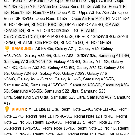
8Z,
Reno 7-4G/ Reno 8-4G, Oppo Reno 8T-5G, Oppo A79-5G, O
ppo
A54-4G, Oppo A16 4G/A55 5G, Oppo Reno 11-5G, A60-4G, Reno 11F-
5G. Reno12-5G, Reno12F-5G, O
ppo A3X / Oppo A3-4G/ A3i/ A5i, Oppo
Reno 13F-4G/5G, Oppo Reno 13-5G, O
ppo A5 Pro 2025, R
ENO14-5G/
RENO 14F-5G,
RENO14 PRO 5G,
OP A5 5G/ OP A5 4G,
OP A5X
4G/A5X 5G,
REALME C61/C63/C65S - 4G,
REALME
C75/C75X/C71/C73,
OP A6PRO 4G/5G, OP A6X-4G/5G/A6-4G/5G/A6T-
4G/5G, REALME C85 PRO-4G, RENO 15-5G, RENO 15F-5G.
SAMSUNG
:
A51/M40s, Galaxy A71, Galaxy A12, Galaxy
A03s/A02s, Galaxy A32-4G, Galaxy A52-4G/5G/A52s, S
amsung A13-4G,
, Galaxy A23-4G, Galaxy A14-5G, Galaxy
Samsung A13-5G/A04S-4G
A24-4G, Galaxy A33-5G, Galaxy A53-5G, Galaxy A73-5G Galaxy A54-
5G, Galaxy A34-5G, Galaxy A05, Galaxy A05S, Galaxy A15-
5G/4G, Galaxy A25-5G 2023.Galaxy A55-5G, Sa
msung A35-5G,
Samsung A06, Samsung A16-5G/4G. S
amsung A26-5G,
S
amsung A36-
5G,
S
amsung A56-5G, S
amsung S22 Ultra,
S
amsung S23
Ultra,
S
amsung S24 Ultra,
S
amsung S25 Ultra,
Samsung A07,
Samsung
A17.
XIAOMI
:
Mi 11 Lite/11 Lite, Redmi Note 11-4G/Note 11s-4G, Redmi
Note 12 4G,
Redmi Note 11 Pro 4G-5G/ Redmi Note 12 Pro 4G, Redmi
Note 12 Pro 5G, Redmi 12-4G/5G /Redmi 12R,
Redmi Note 12 Pro
5G,Redmi 13-4G/5G, Redmi Note 13-4G, Redmi Note 13 Pro 4G, R
edmi
Note 13 Pro-5G, Redmi Note 14-4G, Redmi Note 14 Pro-4G, Mi 14T-5G/