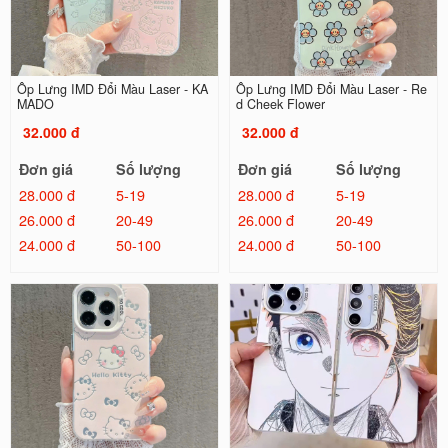
Ốp Lưng IMD Đổi Màu Laser - KA
Ốp Lưng IMD Đổi Màu Laser - Re
MADO
d Cheek Flower
32.000 đ
32.000 đ
Đơn giá
Số lượng
Đơn giá
Số lượng
28.000 đ
5-19
28.000 đ
5-19
26.000 đ
20-49
26.000 đ
20-49
24.000 đ
50-100
24.000 đ
50-100