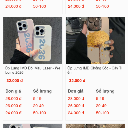
24.000 đ
50-100
24.000 đ
50-100
Ốp Lưng IMD Đổi Màu Laser - We
Ốp Lưng IMD Chống Sốc - Cây Ti
lcome 2026
ền
32.000 đ
32.000 đ
Đơn giá
Số lượng
Đơn giá
Số lượng
28.000 đ
5-19
28.000 đ
5-19
26.000 đ
20-49
26.000 đ
20-49
24.000 đ
50-100
24.000 đ
50-100