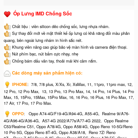
Ốp Lưng IMD Chống Sốc
Chất liệu : viền silicon dẻo chống sốc, lưng nhựa nhám.
Sự thay đổi mới về mặt thiết kế ốp lưng có khả năng đổi màu phản
quang, bên ngoài lưng nhám in hình sắc nét.
Khung viền nâng cao giúp bảo vệ màn hình và camera điện thoại.
Nút phím bạc, nút bấm cực nhạy, nhẹ
Chống bám dấu vân tay, thoải mái khi cầm nắm.
Các dòng máy sản phẩm hiện có:
IPHONE
:
7/8, 7/8 plus, X/Xs, Xr, XsMax, 11, 11pro, 11pro max, 12,
12 Pro, 12 Pro Max, 13, 13 Pro, 13 Pro Max, 14, 14 Pro, 14 Plus, 14 Pro
Max, 15, 15Pro, 15Max, 15Pro Max,
16, 16 Pro, 16 Plus, 16 Pro Max, 17,
17 Air, 17 Pro, 17 Pro Max.
OPPO
:
Oppo A74-4G/F19-4G/A94-4G, A55-4G, Realme 9i/A76-
4G/A96-4G/A36-4G, A57-4G 2022/A77s/A77-4G 2022, Oppo Realme
C53/Realme C51, Oppo A78/4G, Oppo A58/4G, Oppo Reno 10-5G/Reno
10 Pro 5G, Oppo Reno 8T-4G, Oppo A38/A18, Reno 7Z/ Reno