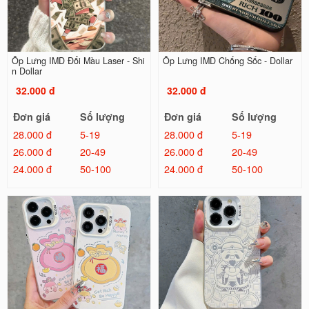
Ốp Lưng IMD Đổi Màu Laser - Shi
Ốp Lưng IMD Chống Sốc - Dollar
n Dollar
32.000 đ
32.000 đ
Đơn giá
Số lượng
Đơn giá
Số lượng
28.000 đ
5-19
28.000 đ
5-19
26.000 đ
20-49
26.000 đ
20-49
24.000 đ
50-100
24.000 đ
50-100