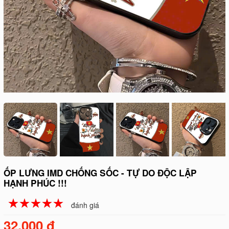
ỐP LƯNG IMD CHỐNG SỐC - TỰ DO ĐỘC LẬP
HẠNH PHÚC !!!
☆
★
☆
★
☆
★
☆
★
☆
★
đánh giá
32.000 đ