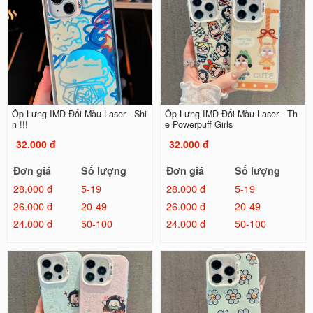
Ốp Lưng IMD Đổi Màu Laser - Shi
Ốp Lưng IMD Đổi Màu Laser - Th
n !!!
e Powerpuff Girls
32.000 đ
32.000 đ
Đơn giá
Số lượng
Đơn giá
Số lượng
28.000 đ
5-19
28.000 đ
5-19
26.000 đ
20-49
26.000 đ
20-49
24.000 đ
50-100
24.000 đ
50-100