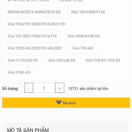
REDMI NOTE15-4G/NOTE15-5G
Vivo Y20/Y20S/Y12S
Vivo Y53s/Y51 2020/Y51A 2021/Y31
Vivo Y21 2021/Y33s/Y21s/T1X
Vivo V23E/S10E 5G
Vivo Y22S-4G 2022/Y22-4G 2022
Vivo Y36-4G
Vivo Y17S/Y28-5G
Vivo V40 Lite 5G
Vivo Y18 4G / Y03 4G
Vivo Y19S 4G
-
+
Số lượng:
15731 sản phẩm tại kho
Yêu thích
MÔ TẢ SẢN PHẨM