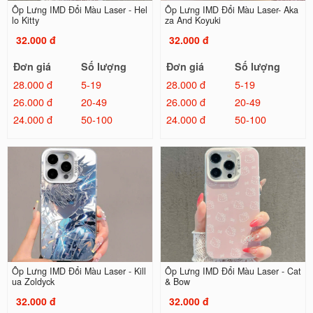
Ốp Lưng IMD Đổi Màu Laser - Hel
Ốp Lưng IMD Đổi Màu Laser- Aka
lo Kitty
za And Koyuki
32.000 đ
32.000 đ
Đơn giá
Số lượng
Đơn giá
Số lượng
28.000 đ
5-19
28.000 đ
5-19
26.000 đ
20-49
26.000 đ
20-49
24.000 đ
50-100
24.000 đ
50-100
Ốp Lưng IMD Đổi Màu Laser - Kill
Ốp Lưng IMD Đổi Màu Laser - Cat
ua Zoldyck
& Bow
32.000 đ
32.000 đ