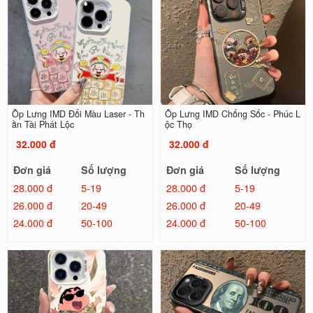
Ốp Lưng IMD Đổi Màu Laser - Th
Ốp Lưng IMD Chống Sốc - Phúc L
ần Tài Phát Lộc
ộc Thọ
32.000 đ
32.000 đ
Đơn giá
Số lượng
Đơn giá
Số lượng
28.000 đ
5-19
28.000 đ
5-19
26.000 đ
20-49
26.000 đ
20-49
24.000 đ
50-100
24.000 đ
50-100