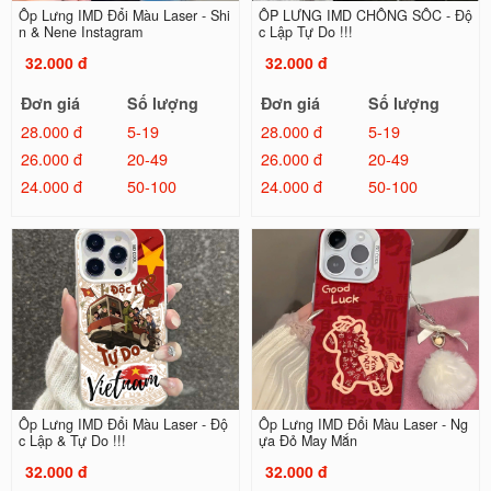
Ốp Lưng IMD Đổi Màu Laser - Shi
ỐP LƯNG IMD CHỐNG SỐC - Độ
n & Nene Instagram
c Lập Tự Do !!!
32.000 đ
32.000 đ
Đơn giá
Số lượng
Đơn giá
Số lượng
28.000 đ
5-19
28.000 đ
5-19
26.000 đ
20-49
26.000 đ
20-49
24.000 đ
50-100
24.000 đ
50-100
Ốp Lưng IMD Đổi Màu Laser - Độ
Ốp Lưng IMD Đổi Màu Laser - Ng
c Lập & Tự Do !!!
ựa Đỏ May Mắn
32.000 đ
32.000 đ