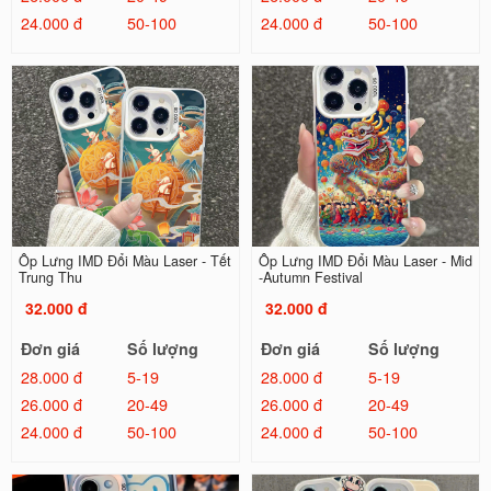
24.000 đ
50-100
24.000 đ
50-100
Ốp Lưng IMD Đổi Màu Laser - Tết
Ốp Lưng IMD Đổi Màu Laser - Mid
Trung Thu
-Autumn Festival
32.000 đ
32.000 đ
Đơn giá
Số lượng
Đơn giá
Số lượng
28.000 đ
5-19
28.000 đ
5-19
26.000 đ
20-49
26.000 đ
20-49
24.000 đ
50-100
24.000 đ
50-100