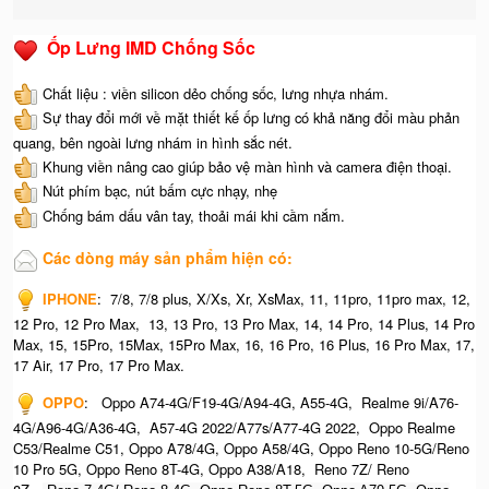
Ốp Lưng IMD Chống Sốc
Chất liệu : viền silicon dẻo chống sốc, lưng nhựa nhám.
Sự thay đổi mới về mặt thiết kế ốp lưng có khả năng đổi màu phản
quang, bên ngoài lưng nhám in hình sắc nét.
Khung viền nâng cao giúp bảo vệ màn hình và camera điện thoại.
Nút phím bạc, nút bấm cực nhạy, nhẹ
Chống bám dấu vân tay, thoải mái khi cầm nắm.
Các dòng máy sản phẩm hiện có:
IPHONE
:
7/8, 7/8 plus, X/Xs, Xr, XsMax, 11, 11pro, 11pro max, 12,
12 Pro, 12 Pro Max, 13, 13 Pro, 13 Pro Max, 14, 14 Pro, 14 Plus, 14 Pro
Max, 15, 15Pro, 15Max, 15Pro Max,
16, 16 Pro, 16 Plus, 16 Pro Max, 17,
17 Air, 17 Pro, 17 Pro Max.
OPPO
:
Oppo A74-4G/F19-4G/A94-4G, A55-4G, Realme 9i/A76-
4G/A96-4G/A36-4G, A57-4G 2022/A77s/A77-4G 2022, Oppo Realme
C53/Realme C51, Oppo A78/4G, Oppo A58/4G, Oppo Reno 10-5G/Reno
10 Pro 5G, Oppo Reno 8T-4G, Oppo A38/A18, Reno 7Z/ Reno