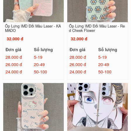
Ốp Lưng IMD Đổi Màu Laser - KA
Ốp Lưng IMD Đổi Màu Laser - Re
MADO
d Cheek Flower
32.000 đ
32.000 đ
Đơn giá
Số lượng
Đơn giá
Số lượng
28.000 đ
5-19
28.000 đ
5-19
26.000 đ
20-49
26.000 đ
20-49
24.000 đ
50-100
24.000 đ
50-100