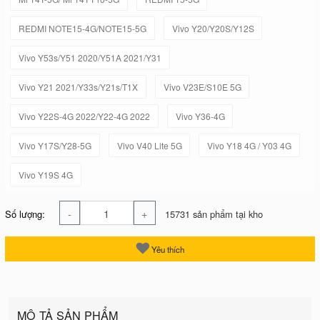
REDMI NOTE15-4G/NOTE15-5G
Vivo Y20/Y20S/Y12S
Vivo Y53s/Y51 2020/Y51A 2021/Y31
Vivo Y21 2021/Y33s/Y21s/T1X
Vivo V23E/S10E 5G
Vivo Y22S-4G 2022/Y22-4G 2022
Vivo Y36-4G
Vivo Y17S/Y28-5G
Vivo V40 Lite 5G
Vivo Y18 4G / Y03 4G
Vivo Y19S 4G
-
+
Số lượng:
15731 sản phẩm tại kho
Yêu thích
MÔ TẢ SẢN PHẨM