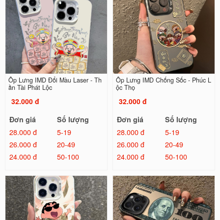
Ốp Lưng IMD Đổi Màu Laser - Th
Ốp Lưng IMD Chống Sốc - Phúc L
ần Tài Phát Lộc
ộc Thọ
32.000 đ
32.000 đ
Đơn giá
Số lượng
Đơn giá
Số lượng
28.000 đ
5-19
28.000 đ
5-19
26.000 đ
20-49
26.000 đ
20-49
24.000 đ
50-100
24.000 đ
50-100