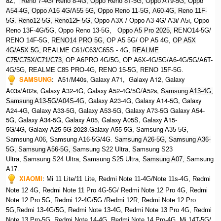
8Z,
Reno 7-4G/ Reno 8-4G, Oppo Reno 8T-5G, Oppo A79-5G, O
ppo
A54-4G, Oppo A16 4G/A55 5G, Oppo Reno 11-5G, A60-4G, Reno 11F-
5G. Reno12-5G, Reno12F-5G, O
ppo A3X / Oppo A3-4G/ A3i/ A5i, Oppo
Reno 13F-4G/5G, Oppo Reno 13-5G, O
ppo A5 Pro 2025, R
ENO14-5G/
RENO 14F-5G,
RENO14 PRO 5G,
OP A5 5G/ OP A5 4G,
OP A5X
4G/A5X 5G,
REALME C61/C63/C65S - 4G,
REALME
C75/C75X/C71/C73,
OP A6PRO 4G/5G, OP A6X-4G/5G/A6-4G/5G/A6T-
4G/5G, REALME C85 PRO-4G, RENO 15-5G, RENO 15F-5G.
SAMSUNG
:
A51/M40s, Galaxy A71, Galaxy A12, Galaxy
A03s/A02s, Galaxy A32-4G, Galaxy A52-4G/5G/A52s, S
amsung A13-4G,
, Galaxy A23-4G, Galaxy A14-5G, Galaxy
Samsung A13-5G/A04S-4G
A24-4G, Galaxy A33-5G, Galaxy A53-5G, Galaxy A73-5G Galaxy A54-
5G, Galaxy A34-5G, Galaxy A05, Galaxy A05S, Galaxy A15-
5G/4G, Galaxy A25-5G 2023.Galaxy A55-5G, Sa
msung A35-5G,
Samsung A06, Samsung A16-5G/4G. S
amsung A26-5G,
S
amsung A36-
5G,
S
amsung A56-5G, S
amsung S22 Ultra,
S
amsung S23
Ultra,
S
amsung S24 Ultra,
S
amsung S25 Ultra,
Samsung A07,
Samsung
A17.
XIAOMI
:
Mi 11 Lite/11 Lite, Redmi Note 11-4G/Note 11s-4G, Redmi
Note 12 4G,
Redmi Note 11 Pro 4G-5G/ Redmi Note 12 Pro 4G, Redmi
Note 12 Pro 5G, Redmi 12-4G/5G /Redmi 12R,
Redmi Note 12 Pro
5G,Redmi 13-4G/5G, Redmi Note 13-4G, Redmi Note 13 Pro 4G, R
edmi
Note 13 Pro-5G, Redmi Note 14-4G, Redmi Note 14 Pro-4G, Mi 14T-5G/