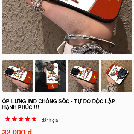
ỐP LƯNG IMD CHỐNG SỐC - TỰ DO ĐỘC LẬP
HẠNH PHÚC !!!
☆
★
☆
★
☆
★
☆
★
☆
★
đánh giá
32.000 đ