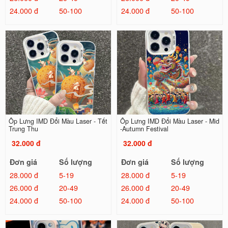
24.000 đ
50-100
24.000 đ
50-100
Ốp Lưng IMD Đổi Màu Laser - Tết
Ốp Lưng IMD Đổi Màu Laser - Mid
Trung Thu
-Autumn Festival
32.000 đ
32.000 đ
Đơn giá
Số lượng
Đơn giá
Số lượng
28.000 đ
5-19
28.000 đ
5-19
26.000 đ
20-49
26.000 đ
20-49
24.000 đ
50-100
24.000 đ
50-100