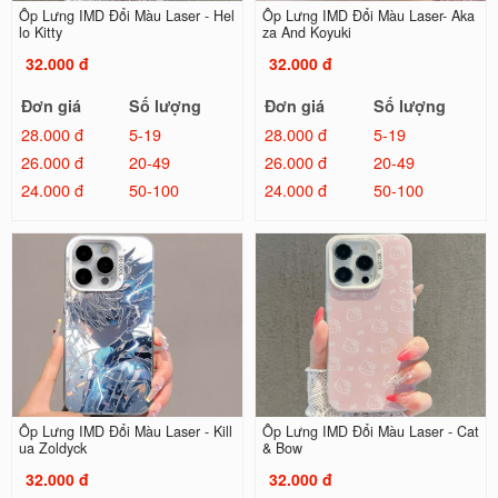
Ốp Lưng IMD Đổi Màu Laser - Hel
Ốp Lưng IMD Đổi Màu Laser- Aka
lo Kitty
za And Koyuki
32.000 đ
32.000 đ
Đơn giá
Số lượng
Đơn giá
Số lượng
28.000 đ
5-19
28.000 đ
5-19
26.000 đ
20-49
26.000 đ
20-49
24.000 đ
50-100
24.000 đ
50-100
Ốp Lưng IMD Đổi Màu Laser - Kill
Ốp Lưng IMD Đổi Màu Laser - Cat
ua Zoldyck
& Bow
32.000 đ
32.000 đ