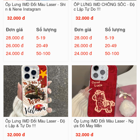
Ốp Lưng IMD Đổi Màu Laser - Shi
ỐP LƯNG IMD CHỐNG SỐC - Độ
n & Nene Instagram
c Lập Tự Do !!!
32.000 đ
32.000 đ
Đơn giá
Số lượng
Đơn giá
Số lượng
28.000 đ
5-19
28.000 đ
5-19
26.000 đ
20-49
26.000 đ
20-49
24.000 đ
50-100
24.000 đ
50-100
Ốp Lưng IMD Đổi Màu Laser - Độ
Ốp Lưng IMD Đổi Màu Laser - Ng
c Lập & Tự Do !!!
ựa Đỏ May Mắn
32.000 đ
32.000 đ