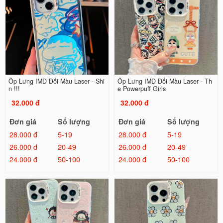
Ốp Lưng IMD Đổi Màu Laser - Shi
Ốp Lưng IMD Đổi Màu Laser - Th
n !!!
e Powerpuff Girls
32.000 đ
32.000 đ
Đơn giá
Số lượng
Đơn giá
Số lượng
28.000 đ
5-19
28.000 đ
5-19
26.000 đ
20-49
26.000 đ
20-49
24.000 đ
50-100
24.000 đ
50-100