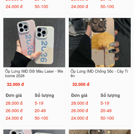
24.000 đ
50-100
24.000 đ
50-100
Ốp Lưng IMD Đổi Màu Laser - We
Ốp Lưng IMD Chống Sốc - Cây Ti
lcome 2026
ền
32.000 đ
32.000 đ
Đơn giá
Số lượng
Đơn giá
Số lượng
28.000 đ
5-19
28.000 đ
5-19
26.000 đ
20-49
26.000 đ
20-49
24.000 đ
50-100
24.000 đ
50-100