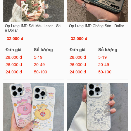
Ốp Lưng IMD Đổi Màu Laser - Shi
Ốp Lưng IMD Chống Sốc - Dollar
n Dollar
32.000 đ
32.000 đ
Đơn giá
Số lượng
Đơn giá
Số lượng
28.000 đ
5-19
28.000 đ
5-19
26.000 đ
20-49
26.000 đ
20-49
24.000 đ
50-100
24.000 đ
50-100