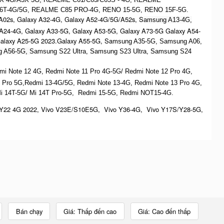
6T-4G/5G, REALME C85 PRO-4G, RENO 15-5G, RENO 15F-5G.
A02s, Galaxy A32-4G, Galaxy A52-4G/5G/A52s, S
amsung A13-4G,
 A24-4G, Galaxy A33-5G, Galaxy A53-5G, Galaxy A73-5G Galaxy A54-
Galaxy A25-5G 2023.Galaxy A55-5G, Sa
msung A35-5G, Samsung A06,
 A56-5G, S
amsung S22 Ultra,
S
amsung S23 Ultra,
S
amsung S24
dmi Note 12 4G,
Redmi Note 11 Pro 4G-5G/ Redmi Note 12 Pro 4G,
 Pro 5G,Redmi 13-4G/5G, Redmi Note 13-4G, Redmi Note 13 Pro 4G,
Mi 14T-5G/ Mi 14T Pro-5G,
Redmi 15-5G, Redmi NOT15-4G.
Y22 4G 2022, Vivo V23E/S10E5G, Vivo Y36-4G, Vivo Y17S/Y28-5G,
Bán chạy
Giá: Thấp đến cao
Giá: Cao đến thấp