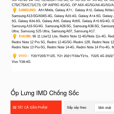
C75/C75X/C71/C73,
OP A6PRO 4G/5G, OP A6X-4G/5G/A6-4G/5G/A
SAMSUNG
:
A51/M40s, Galaxy A71, Galaxy A12, Galaxy A03s/
, Galaxy A23-4G, Galaxy A14-5G, Galaxy
Samsung A13-5G/A04S-4G
5G, Galaxy A34-5G, Galaxy A05, Galaxy A05S, Galaxy A15-5G/4G, 
Samsung A16-5G/4G. S
amsung A26-5G,
S
amsung A36-5G,
S
amsung
Ultra,
S
amsung S25 Ultra,
Samsung A07,
Samsung A17.
XIAOMI
:
Mi 11 Lite/11 Lite, Redmi Note 11-4G/Note 11s-4G, Re
Redmi Note 12 Pro 5G, Redmi 12-4G/5G /Redmi 12R,
Redmi Note 12
R
edmi Note 13 Pro-5G, Redmi Note 14-4G, Redmi Note 14 Pro-4G, 
VIVO
:
Y20/Y20S/Y12S, Y21 2021/Y33s/Y21s, Y22S 4G 2022/
Vivo Y28-4G.
Ốp Lưng IMD Chống Sốc
TẤT CẢ SẢN PHẨM
Sắp xếp theo
Mới nhất