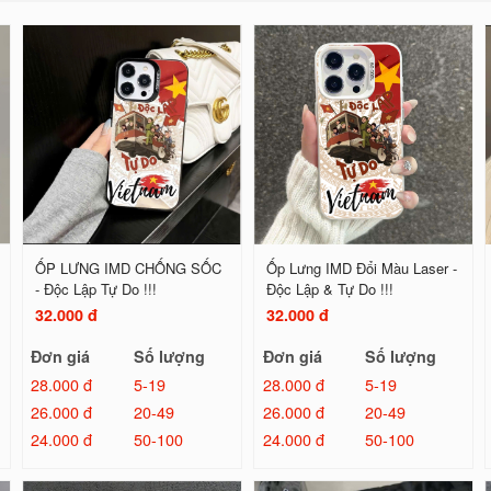
ỐP LƯNG IMD CHỐNG SỐC
Ốp Lưng IMD Đổi Màu Laser -
- Độc Lập Tự Do !!!
Độc Lập & Tự Do !!!
32.000 đ
32.000 đ
Đơn giá
Số lượng
Đơn giá
Số lượng
28.000 đ
5-19
28.000 đ
5-19
26.000 đ
20-49
26.000 đ
20-49
24.000 đ
50-100
24.000 đ
50-100