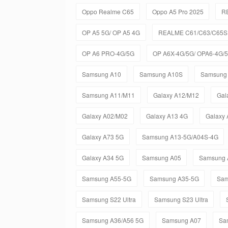
Oppo Realme C65
Oppo A5 Pro 2025
R
OP A5 5G/ OP A5 4G
REALME C61/C63/C65S 
OP A6 PRO-4G/5G
OP A6X-4G/5G/ OPA6-4G/
Samsung A10
Samsung A10S
Samsung
Samsung A11/M11
Galaxy A12/M12
Gal
Galaxy A02/M02
Galaxy A13 4G
Galaxy
Galaxy A73 5G
Samsung A13-5G/A04S-4G
Galaxy A34 5G
Samsung A05
Samsung 
Samsung A55-5G
Samsung A35-5G
Sam
Samsung S22 Ultra
Samsung S23 Ultra
Samsung A36/A56 5G
Samsung A07
Sa