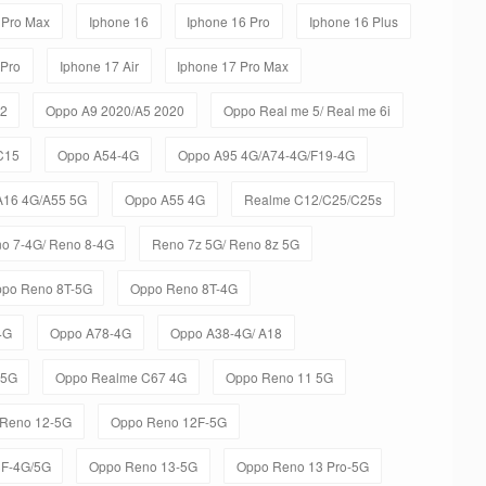
 Pro Max
Iphone 16
Iphone 16 Pro
Iphone 16 Plus
 Pro
Iphone 17 Air
Iphone 17 Pro Max
C2
Oppo A9 2020/A5 2020
Oppo Real me 5/ Real me 6i
C15
Oppo A54-4G
Oppo A95 4G/A74-4G/F19-4G
A16 4G/A55 5G
Oppo A55 4G
Realme C12/C25/C25s
o 7-4G/ Reno 8-4G
Reno 7z 5G/ Reno 8z 5G
po Reno 8T-5G
Oppo Reno 8T-4G
4G
Oppo A78-4G
Oppo A38-4G/ A18
-5G
Oppo Realme C67 4G
Oppo Reno 11 5G
Reno 12-5G
Oppo Reno 12F-5G
3F-4G/5G
Oppo Reno 13-5G
Oppo Reno 13 Pro-5G