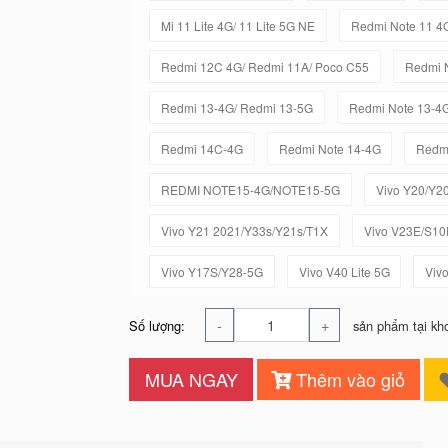
Mi 11 Lite 4G/ 11 Lite 5G NE
Redmi Note 11 4
Redmi 12C 4G/ Redmi 11A/ Poco C55
Redmi 
Redmi 13-4G/ Redmi 13-5G
Redmi Note 13-4
Redmi 14C-4G
Redmi Note 14-4G
Redmi
REDMI NOTE15-4G/NOTE15-5G
Vivo Y20/Y2
Vivo Y21 2021/Y33s/Y21s/T1X
Vivo V23E/S10
Vivo Y17S/Y28-5G
Vivo V40 Lite 5G
Viv
-
+
Số lượng:
sản phẩm tại kh
MUA NGAY
Thêm vào giỏ