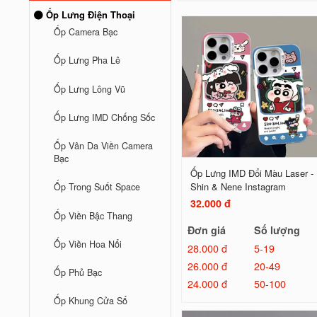
Ốp Lưng Điện Thoại
Ốp Camera Bạc
Ốp Lưng Pha Lê
Ốp Lưng Lông Vũ
Ốp Lưng IMD Chống Sốc
Ốp Vân Da Viền Camera
Bạc
Ốp Lưng IMD Đổi Màu Laser -
Shin & Nene Instagram
Ốp Trong Suốt Space
32.000 đ
Ốp Viền Bậc Thang
Đơn giá
Số lượng
Ốp Viền Hoa Nổi
28.000 đ
5-19
26.000 đ
20-49
Ốp Phủ Bạc
24.000 đ
50-100
Ốp Khung Cửa Sổ