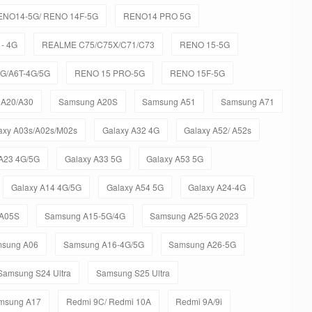
ENO14-5G/ RENO 14F-5G
RENO14 PRO 5G
- 4G
REALME C75/C75X/C71/C73
RENO 15-5G
5G/A6T-4G/5G
RENO 15 PRO-5G
RENO 15F-5G
 A20/A30
Samsung A20S
Samsung A51
Samsung A71
axy A03s/A02s/M02s
Galaxy A32 4G
Galaxy A52/ A52s
 A23 4G/5G
Galaxy A33 5G
Galaxy A53 5G
Galaxy A14 4G/5G
Galaxy A54 5G
Galaxy A24-4G
A05S
Samsung A15-5G/4G
Samsung A25-5G 2023
sung A06
Samsung A16-4G/5G
Samsung A26-5G
Samsung S24 Ultra
Samsung S25 Ultra
msung A17
Redmi 9C/ Redmi 10A
Redmi 9A/9i