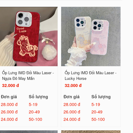
Ốp Lưng IMD Đổi Màu Laser -
Ốp Lưng IMD Đổi Màu Laser -
Ngựa Đỏ May Mắn
Lucky Horse
32.000 đ
32.000 đ
Đơn giá
Số lượng
Đơn giá
Số lượng
28.000 đ
5-19
28.000 đ
5-19
26.000 đ
20-49
26.000 đ
20-49
24.000 đ
50-100
24.000 đ
50-100