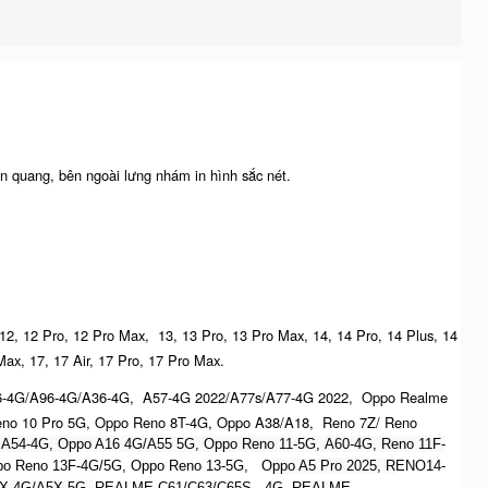
n quang, bên ngoài lưng nhám in hình sắc nét.
 12, 12 Pro, 12 Pro Max, 13, 13 Pro, 13 Pro Max, 14, 14 Pro, 14 Plus, 14
Max, 17, 17 Air, 17 Pro, 17 Pro Max.
6-4G/A96-4G/A36-4G, A57-4G 2022/A77s/A77-4G 2022, Oppo Realme
no 10 Pro 5G, Oppo Reno 8T-4G, Oppo A38/A18, Reno 7Z/ Reno
 A54-4G, Oppo A16 4G/A55 5G, Oppo Reno 11-5G, A60-4G, Reno 11F-
Oppo Reno 13F-4G/5G, Oppo Reno 13-5G, O
ppo A5 Pro 2025, R
ENO14-
X 4G/A5X 5G,
REALME C61/C63/C65S - 4G,
REALME