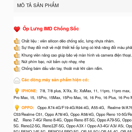
MÔ TẢ SẢN PHẨM
Ốp Lưng IMD Chống Sốc
Chất liệu : viền silicon dẻo chống sốc, lưng nhựa nhám.
Sự thay đổi mới về mặt thiết kế ốp lưng có khả năng đổi màu phả
Khung viền nâng cao giúp bảo vệ màn hình và camera điện thoại.
Nút phím bạc, nút bấm cực nhạy, nhẹ
Chống bám dấu vân tay, thoải mái khi cầm nắm.
Các dòng máy sản phẩm hiện có:
IPHONE
:
7/8, 7/8 plus, X/Xs, Xr, XsMax, 11, 11pro, 11pro max,
Pro Max, 15, 15Pro, 15Max, 15Pro Max,
16, 16 Pro, 16 Plus, 16 Pro 
OPPO
:
Oppo A74-4G/F19-4G/A94-4G, A55-4G, Realme 9i/A7
C53/Realme C51, Oppo A78/4G, Oppo A58/4G, Oppo Reno 10-5G/Re
8Z,
Reno 7-4G/ Reno 8-4G, Oppo Reno 8T-5G, Oppo A79-5G, O
ppo
5G. Reno12-5G, Reno12F-5G, O
ppo A3X / Oppo A3-4G/ A3i/ A5i, 
5G/ RENO 14F-5G,
RENO14 PRO 5G,
OP A5 5G/ OP A5 4G,
OP A5