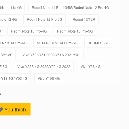
G/Note 11s 4G
Redmi Note 11 Pro 4G/5G/Redmi Note 12 Pro 4G
Note 12 4G
Redmi Note 12 Pro 5G
Redmi 12/12R
G
Redmi Note 13 Pro-4G
Redmi Note 13 Pro-5G
 Note 14 Pro-4G
Mi 14T-5G/ Mi 14T Pro-5G
REDMI 15-5G
0S/Y12S
Vivo Y53s/Y51 2020/Y51A 2021/Y31
E 5G
Vivo Y22S-4G 2022/Y22-4G 2022
Vivo Y36-4G
o Y18 4G / Y03 4G
Vivo Y19S 4G
o
Yêu thích