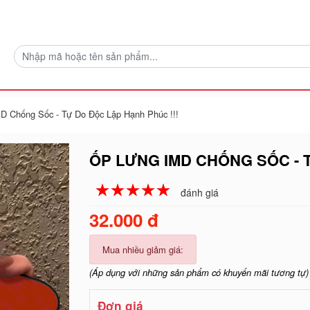
D Chống Sốc - Tự Do Độc Lập Hạnh Phúc !!!
ỐP LƯNG IMD CHỐNG SỐC - T
☆
★
☆
★
☆
★
☆
★
☆
★
đánh giá
32.000 đ
Mua nhiều giảm giá:
(Áp dụng với những sản phẩm có khuyến mãi tương tự)
Đơn giá