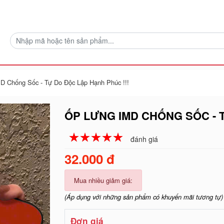
D Chống Sốc - Tự Do Độc Lập Hạnh Phúc !!!
ỐP LƯNG IMD CHỐNG SỐC - T
☆
★
☆
★
☆
★
☆
★
☆
★
đánh giá
32.000 đ
Mua nhiều giảm giá:
(Áp dụng với những sản phẩm có khuyến mãi tương tự)
Đơn giá