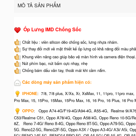
MÔ TẢ SẢN PHẨM
Ốp Lưng IMD Chống Sốc
Chất liệu : viền silicon dẻo chống sốc, lưng nhựa nhám.
Sự thay đổi mới về mặt thiết kế ốp lưng có khả năng đổi màu phả
Khung viền nâng cao giúp bảo vệ màn hình và camera điện thoại.
Nút phím bạc, nút bấm cực nhạy, nhẹ
Chống bám dấu vân tay, thoải mái khi cầm nắm.
Các dòng máy sản phẩm hiện có:
IPHONE
:
7/8, 7/8 plus, X/Xs, Xr, XsMax, 11, 11pro, 11pro max,
Pro Max, 15, 15Pro, 15Max, 15Pro Max,
16, 16 Pro, 16 Plus, 16 Pro 
OPPO
:
Oppo A74-4G/F19-4G/A94-4G, A55-4G, Realme 9i/A7
C53/Realme C51, Oppo A78/4G, Oppo A58/4G, Oppo Reno 10-5G/Re
8Z,
Reno 7-4G/ Reno 8-4G, Oppo Reno 8T-5G, Oppo A79-5G, O
ppo
5G. Reno12-5G, Reno12F-5G, O
ppo A3X / Oppo A3-4G/ A3i/ A5i, 
5G/ RENO 14F-5G,
RENO14 PRO 5G,
OP A5 5G/ OP A5 4G,
OP A5