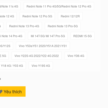
G/Note 11s 4G
Redmi Note 11 Pro 4G/5G/Redmi Note 12 Pro 4G
Note 12 4G
Redmi Note 12 Pro 5G
Redmi 12/12R
G
Redmi Note 13 Pro-4G
Redmi Note 13 Pro-5G
 Note 14 Pro-4G
Mi 14T-5G/ Mi 14T Pro-5G
REDMI 15-5G
0S/Y12S
Vivo Y53s/Y51 2020/Y51A 2021/Y31
E 5G
Vivo Y22S-4G 2022/Y22-4G 2022
Vivo Y36-4G
o Y18 4G / Y03 4G
Vivo Y19S 4G
o
Yêu thích