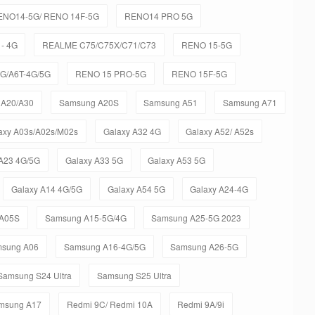
ENO14-5G/ RENO 14F-5G
RENO14 PRO 5G
- 4G
REALME C75/C75X/C71/C73
RENO 15-5G
5G/A6T-4G/5G
RENO 15 PRO-5G
RENO 15F-5G
 A20/A30
Samsung A20S
Samsung A51
Samsung A71
axy A03s/A02s/M02s
Galaxy A32 4G
Galaxy A52/ A52s
 A23 4G/5G
Galaxy A33 5G
Galaxy A53 5G
Galaxy A14 4G/5G
Galaxy A54 5G
Galaxy A24-4G
A05S
Samsung A15-5G/4G
Samsung A25-5G 2023
sung A06
Samsung A16-4G/5G
Samsung A26-5G
Samsung S24 Ultra
Samsung S25 Ultra
msung A17
Redmi 9C/ Redmi 10A
Redmi 9A/9i