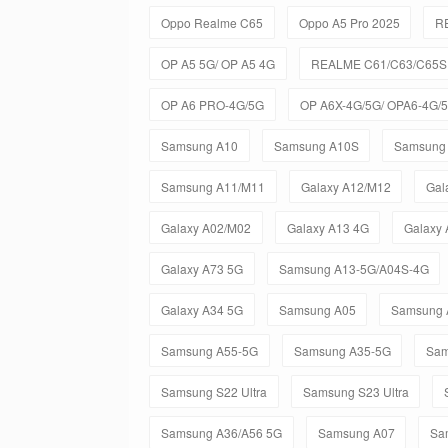
Oppo Realme C65
Oppo A5 Pro 2025
R
OP A5 5G/ OP A5 4G
REALME C61/C63/C65S 
OP A6 PRO-4G/5G
OP A6X-4G/5G/ OPA6-4G/
Samsung A10
Samsung A10S
Samsung
Samsung A11/M11
Galaxy A12/M12
Gal
Galaxy A02/M02
Galaxy A13 4G
Galaxy
Galaxy A73 5G
Samsung A13-5G/A04S-4G
Galaxy A34 5G
Samsung A05
Samsung 
Samsung A55-5G
Samsung A35-5G
Sam
Samsung S22 Ultra
Samsung S23 Ultra
Samsung A36/A56 5G
Samsung A07
Sa