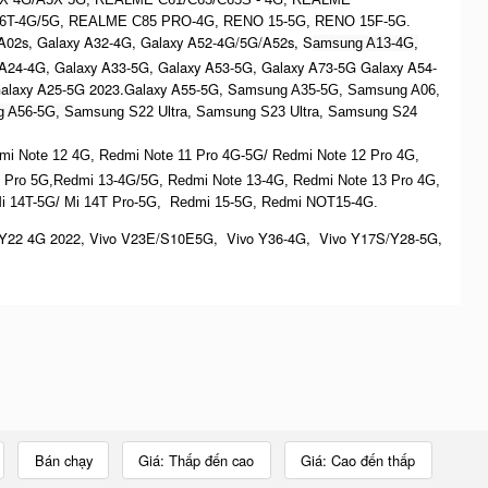
6T-4G/5G, REALME C85 PRO-4G, RENO 15-5G, RENO 15F-5G.
A02s, Galaxy A32-4G, Galaxy A52-4G/5G/A52s, S
amsung A13-4G,
 A24-4G, Galaxy A33-5G, Galaxy A53-5G, Galaxy A73-5G Galaxy A54-
Galaxy A25-5G 2023.Galaxy A55-5G, Sa
msung A35-5G, Samsung A06,
 A56-5G, S
amsung S22 Ultra,
S
amsung S23 Ultra,
S
amsung S24
dmi Note 12 4G,
Redmi Note 11 Pro 4G-5G/ Redmi Note 12 Pro 4G,
 Pro 5G,Redmi 13-4G/5G, Redmi Note 13-4G, Redmi Note 13 Pro 4G,
Mi 14T-5G/ Mi 14T Pro-5G,
Redmi 15-5G, Redmi NOT15-4G.
Y22 4G 2022, Vivo V23E/S10E5G, Vivo Y36-4G, Vivo Y17S/Y28-5G,
Bán chạy
Giá: Thấp đến cao
Giá: Cao đến thấp