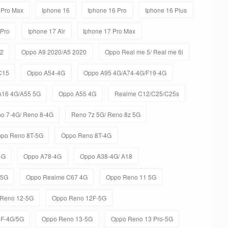
 Pro Max
Iphone 16
Iphone 16 Pro
Iphone 16 Plus
 Pro
Iphone 17 Air
Iphone 17 Pro Max
C2
Oppo A9 2020/A5 2020
Oppo Real me 5/ Real me 6i
C15
Oppo A54-4G
Oppo A95 4G/A74-4G/F19-4G
A16 4G/A55 5G
Oppo A55 4G
Realme C12/C25/C25s
o 7-4G/ Reno 8-4G
Reno 7z 5G/ Reno 8z 5G
po Reno 8T-5G
Oppo Reno 8T-4G
4G
Oppo A78-4G
Oppo A38-4G/ A18
-5G
Oppo Realme C67 4G
Oppo Reno 11 5G
Reno 12-5G
Oppo Reno 12F-5G
3F-4G/5G
Oppo Reno 13-5G
Oppo Reno 13 Pro-5G