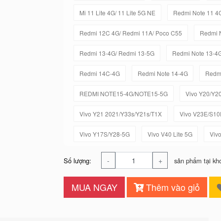
Mi 11 Lite 4G/ 11 Lite 5G NE
Redmi Note 11 4
Redmi 12C 4G/ Redmi 11A/ Poco C55
Redmi 
Redmi 13-4G/ Redmi 13-5G
Redmi Note 13-4
Redmi 14C-4G
Redmi Note 14-4G
Redmi
REDMI NOTE15-4G/NOTE15-5G
Vivo Y20/Y2
Vivo Y21 2021/Y33s/Y21s/T1X
Vivo V23E/S10
Vivo Y17S/Y28-5G
Vivo V40 Lite 5G
Viv
-
+
Số lượng:
sản phẩm tại kh
MUA NGAY
Thêm vào giỏ