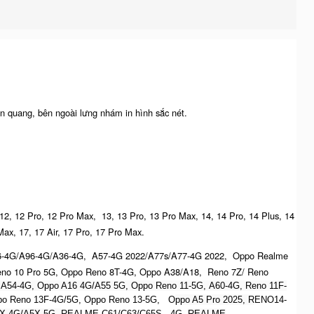
n quang, bên ngoài lưng nhám in hình sắc nét.
 12, 12 Pro, 12 Pro Max, 13, 13 Pro, 13 Pro Max, 14, 14 Pro, 14 Plus, 14
Max, 17, 17 Air, 17 Pro, 17 Pro Max.
6-4G/A96-4G/A36-4G, A57-4G 2022/A77s/A77-4G 2022, Oppo Realme
no 10 Pro 5G, Oppo Reno 8T-4G, Oppo A38/A18, Reno 7Z/ Reno
 A54-4G, Oppo A16 4G/A55 5G, Oppo Reno 11-5G, A60-4G, Reno 11F-
Oppo Reno 13F-4G/5G, Oppo Reno 13-5G, O
ppo A5 Pro 2025, R
ENO14-
X 4G/A5X 5G,
REALME C61/C63/C65S - 4G,
REALME