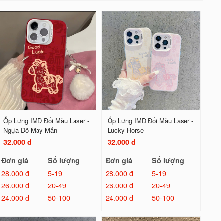
Ốp Lưng IMD Đổi Màu Laser -
Ốp Lưng IMD Đổi Màu Laser -
Ngựa Đỏ May Mắn
Lucky Horse
32.000 đ
32.000 đ
Đơn giá
Số lượng
Đơn giá
Số lượng
28.000 đ
5-19
28.000 đ
5-19
26.000 đ
20-49
26.000 đ
20-49
24.000 đ
50-100
24.000 đ
50-100