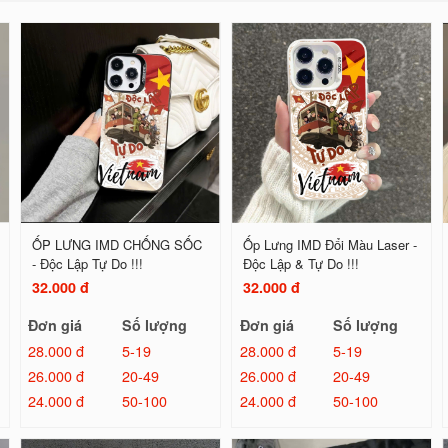
ỐP LƯNG IMD CHỐNG SỐC
Ốp Lưng IMD Đổi Màu Laser -
- Độc Lập Tự Do !!!
Độc Lập & Tự Do !!!
32.000 đ
32.000 đ
Đơn giá
Số lượng
Đơn giá
Số lượng
28.000 đ
5-19
28.000 đ
5-19
26.000 đ
20-49
26.000 đ
20-49
24.000 đ
50-100
24.000 đ
50-100