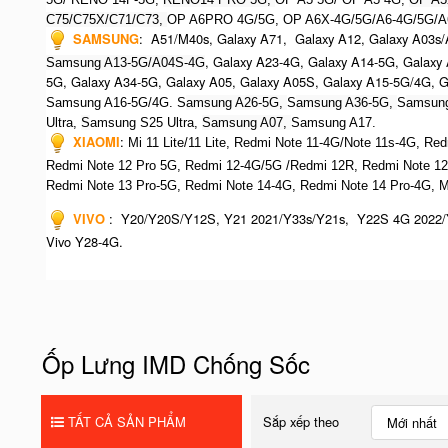
C75/C75X/C71/C73,
OP A6PRO 4G/5G, OP A6X-4G/5G/A6-4G/5G/A
SAMSUNG
:
A51/M40s, Galaxy A71, Galaxy A12, Galaxy A03s/
, Galaxy A23-4G, Galaxy A14-5G, Galaxy
Samsung A13-5G/A04S-4G
5G, Galaxy A34-5G, Galaxy A05, Galaxy A05S, Galaxy A15-5G/4G, 
Samsung A16-5G/4G. S
amsung A26-5G,
S
amsung A36-5G,
S
amsung
Ultra,
S
amsung S25 Ultra,
Samsung A07,
Samsung A17.
XIAOMI
:
Mi 11 Lite/11 Lite, Redmi Note 11-4G/Note 11s-4G, Re
Redmi Note 12 Pro 5G, Redmi 12-4G/5G /Redmi 12R,
Redmi Note 12
R
edmi Note 13 Pro-5G, Redmi Note 14-4G, Redmi Note 14 Pro-4G, 
VIVO
:
Y20/Y20S/Y12S, Y21 2021/Y33s/Y21s, Y22S 4G 2022/
Vivo Y28-4G.
Ốp Lưng IMD Chống Sốc
TẤT CẢ SẢN PHẨM
Sắp xếp theo
Mới nhất