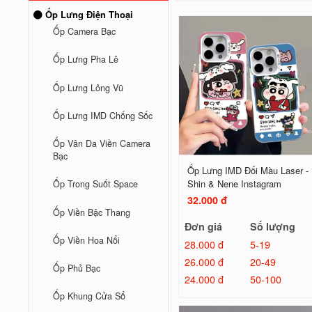
Ốp Lưng Điện Thoại
Ốp Camera Bạc
Ốp Lưng Pha Lê
Ốp Lưng Lông Vũ
Ốp Lưng IMD Chống Sốc
Ốp Vân Da Viền Camera
Bạc
Ốp Lưng IMD Đổi Màu Laser -
Shin & Nene Instagram
Ốp Trong Suốt Space
32.000 đ
Ốp Viền Bậc Thang
Đơn giá
Số lượng
Ốp Viền Hoa Nổi
28.000 đ
5-19
26.000 đ
20-49
Ốp Phủ Bạc
24.000 đ
50-100
Ốp Khung Cửa Sổ