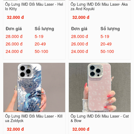
Ốp Lưng IMD Đổi Màu Laser - Hel
Ốp Lưng IMD Đổi Màu Laser- Aka
lo Kitty
za And Koyuki
32.000 đ
32.000 đ
Đơn giá
Số lượng
Đơn giá
Số lượng
28.000 đ
5-19
28.000 đ
5-19
26.000 đ
20-49
26.000 đ
20-49
24.000 đ
50-100
24.000 đ
50-100
Ốp Lưng IMD Đổi Màu Laser - Kill
Ốp Lưng IMD Đổi Màu Laser - Cat
ua Zoldyck
& Bow
32.000 đ
32.000 đ