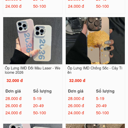
24.000 đ
50-100
24.000 đ
50-100
Ốp Lưng IMD Đổi Màu Laser - We
Ốp Lưng IMD Chống Sốc - Cây Ti
lcome 2026
ền
32.000 đ
32.000 đ
Đơn giá
Số lượng
Đơn giá
Số lượng
28.000 đ
5-19
28.000 đ
5-19
26.000 đ
20-49
26.000 đ
20-49
24.000 đ
50-100
24.000 đ
50-100