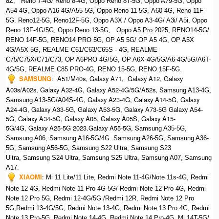
8Z,
Reno 7-4G/ Reno 8-4G, Oppo Reno 8T-5G, Oppo A79-5G, O
ppo
A54-4G, Oppo A16 4G/A55 5G, Oppo Reno 11-5G, A60-4G, Reno 11F-
5G. Reno12-5G, Reno12F-5G, O
ppo A3X / Oppo A3-4G/ A3i/ A5i, Oppo
Reno 13F-4G/5G, Oppo Reno 13-5G, O
ppo A5 Pro 2025, R
ENO14-5G/
RENO 14F-5G,
RENO14 PRO 5G,
OP A5 5G/ OP A5 4G,
OP A5X
4G/A5X 5G,
REALME C61/C63/C65S - 4G,
REALME
C75/C75X/C71/C73,
OP A6PRO 4G/5G, OP A6X-4G/5G/A6-4G/5G/A6T-
4G/5G, REALME C85 PRO-4G, RENO 15-5G, RENO 15F-5G.
SAMSUNG
:
A51/M40s, Galaxy A71, Galaxy A12, Galaxy
A03s/A02s, Galaxy A32-4G, Galaxy A52-4G/5G/A52s, S
amsung A13-4G,
, Galaxy A23-4G, Galaxy A14-5G, Galaxy
Samsung A13-5G/A04S-4G
A24-4G, Galaxy A33-5G, Galaxy A53-5G, Galaxy A73-5G Galaxy A54-
5G, Galaxy A34-5G, Galaxy A05, Galaxy A05S, Galaxy A15-
5G/4G, Galaxy A25-5G 2023.Galaxy A55-5G, Sa
msung A35-5G,
Samsung A06, Samsung A16-5G/4G. S
amsung A26-5G,
S
amsung A36-
5G,
S
amsung A56-5G, S
amsung S22 Ultra,
S
amsung S23
Ultra,
S
amsung S24 Ultra,
S
amsung S25 Ultra,
Samsung A07,
Samsung
A17.
XIAOMI
:
Mi 11 Lite/11 Lite, Redmi Note 11-4G/Note 11s-4G, Redmi
Note 12 4G,
Redmi Note 11 Pro 4G-5G/ Redmi Note 12 Pro 4G, Redmi
Note 12 Pro 5G, Redmi 12-4G/5G /Redmi 12R,
Redmi Note 12 Pro
5G,Redmi 13-4G/5G, Redmi Note 13-4G, Redmi Note 13 Pro 4G, R
edmi
Note 13 Pro-5G, Redmi Note 14-4G, Redmi Note 14 Pro-4G, Mi 14T-5G/