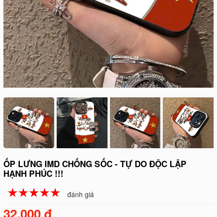
ỐP LƯNG IMD CHỐNG SỐC - TỰ DO ĐỘC LẬP
HẠNH PHÚC !!!
☆
★
☆
★
☆
★
☆
★
☆
★
đánh giá
32.000 đ