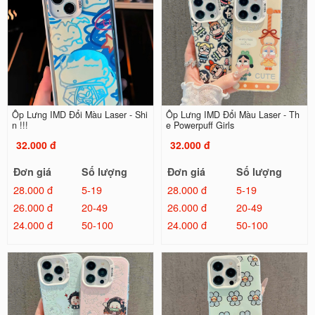
Ốp Lưng IMD Đổi Màu Laser - Shi
Ốp Lưng IMD Đổi Màu Laser - Th
n !!!
e Powerpuff Girls
32.000 đ
32.000 đ
Đơn giá
Số lượng
Đơn giá
Số lượng
28.000 đ
5-19
28.000 đ
5-19
26.000 đ
20-49
26.000 đ
20-49
24.000 đ
50-100
24.000 đ
50-100