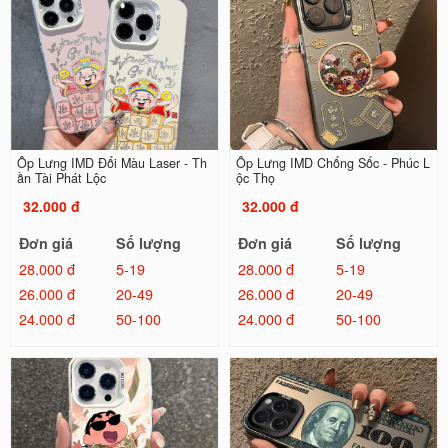
Ốp Lưng IMD Đổi Màu Laser - Th
Ốp Lưng IMD Chống Sốc - Phúc L
ần Tài Phát Lộc
ộc Thọ
32.000 đ
32.000 đ
Đơn giá
Số lượng
Đơn giá
Số lượng
28.000 đ
5-19
28.000 đ
5-19
26.000 đ
20-49
26.000 đ
20-49
24.000 đ
50-100
24.000 đ
50-100