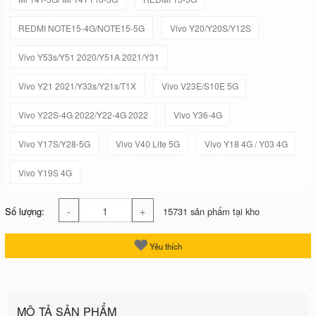
REDMI NOTE15-4G/NOTE15-5G
Vivo Y20/Y20S/Y12S
Vivo Y53s/Y51 2020/Y51A 2021/Y31
Vivo Y21 2021/Y33s/Y21s/T1X
Vivo V23E/S10E 5G
Vivo Y22S-4G 2022/Y22-4G 2022
Vivo Y36-4G
Vivo Y17S/Y28-5G
Vivo V40 Lite 5G
Vivo Y18 4G / Y03 4G
Vivo Y19S 4G
-
+
Số lượng:
15731 sản phẩm tại kho
Yêu thích
MÔ TẢ SẢN PHẨM