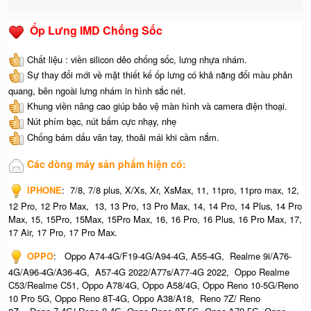
Ốp Lưng IMD Chống Sốc
Chất liệu : viền silicon dẻo chống sốc, lưng nhựa nhám.
Sự thay đổi mới về mặt thiết kế ốp lưng có khả năng đổi màu phản
quang, bên ngoài lưng nhám in hình sắc nét.
Khung viền nâng cao giúp bảo vệ màn hình và camera điện thoại.
Nút phím bạc, nút bấm cực nhạy, nhẹ
Chống bám dấu vân tay, thoải mái khi cầm nắm.
Các dòng máy sản phẩm hiện có:
IPHONE
:
7/8, 7/8 plus, X/Xs, Xr, XsMax, 11, 11pro, 11pro max, 12,
12 Pro, 12 Pro Max, 13, 13 Pro, 13 Pro Max, 14, 14 Pro, 14 Plus, 14 Pro
Max, 15, 15Pro, 15Max, 15Pro Max,
16, 16 Pro, 16 Plus, 16 Pro Max, 17,
17 Air, 17 Pro, 17 Pro Max.
OPPO
:
Oppo A74-4G/F19-4G/A94-4G, A55-4G, Realme 9i/A76-
4G/A96-4G/A36-4G, A57-4G 2022/A77s/A77-4G 2022, Oppo Realme
C53/Realme C51, Oppo A78/4G, Oppo A58/4G, Oppo Reno 10-5G/Reno
10 Pro 5G, Oppo Reno 8T-4G, Oppo A38/A18, Reno 7Z/ Reno