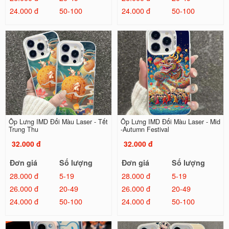
24.000 đ
50-100
24.000 đ
50-100
Ốp Lưng IMD Đổi Màu Laser - Tết
Ốp Lưng IMD Đổi Màu Laser - Mid
Trung Thu
-Autumn Festival
32.000 đ
32.000 đ
Đơn giá
Số lượng
Đơn giá
Số lượng
28.000 đ
5-19
28.000 đ
5-19
26.000 đ
20-49
26.000 đ
20-49
24.000 đ
50-100
24.000 đ
50-100