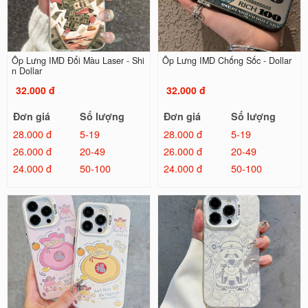
Ốp Lưng IMD Đổi Màu Laser - Shi
Ốp Lưng IMD Chống Sốc - Dollar
n Dollar
32.000 đ
32.000 đ
Đơn giá
Số lượng
Đơn giá
Số lượng
28.000 đ
5-19
28.000 đ
5-19
26.000 đ
20-49
26.000 đ
20-49
24.000 đ
50-100
24.000 đ
50-100