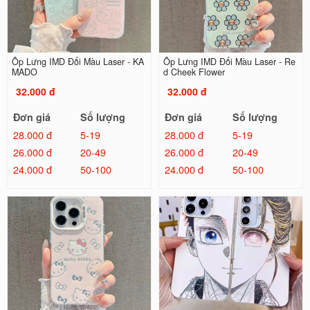
Ốp Lưng IMD Đổi Màu Laser - KA
Ốp Lưng IMD Đổi Màu Laser - Re
MADO
d Cheek Flower
32.000 đ
32.000 đ
Đơn giá
Số lượng
Đơn giá
Số lượng
28.000 đ
5-19
28.000 đ
5-19
26.000 đ
20-49
26.000 đ
20-49
24.000 đ
50-100
24.000 đ
50-100