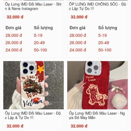
Ốp Lưng IMD Đổi Màu Laser - Shi
ỐP LƯNG IMD CHỐNG SỐC - Độ
n & Nene Instagram
c Lập Tự Do !!!
32.000 đ
32.000 đ
Đơn giá
Số lượng
Đơn giá
Số lượng
28.000 đ
5-19
28.000 đ
5-19
26.000 đ
20-49
26.000 đ
20-49
24.000 đ
50-100
24.000 đ
50-100
Ốp Lưng IMD Đổi Màu Laser - Độ
Ốp Lưng IMD Đổi Màu Laser - Ng
c Lập & Tự Do !!!
ựa Đỏ May Mắn
32.000 đ
32.000 đ