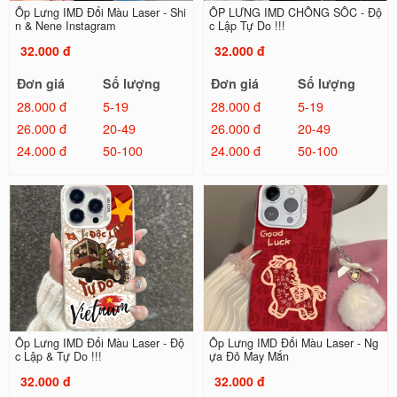
Ốp Lưng IMD Đổi Màu Laser - Shi
ỐP LƯNG IMD CHỐNG SỐC - Độ
n & Nene Instagram
c Lập Tự Do !!!
32.000 đ
32.000 đ
Đơn giá
Số lượng
Đơn giá
Số lượng
28.000 đ
5-19
28.000 đ
5-19
26.000 đ
20-49
26.000 đ
20-49
24.000 đ
50-100
24.000 đ
50-100
Ốp Lưng IMD Đổi Màu Laser - Độ
Ốp Lưng IMD Đổi Màu Laser - Ng
c Lập & Tự Do !!!
ựa Đỏ May Mắn
32.000 đ
32.000 đ