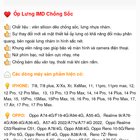
Ốp Lưng IMD Chống Sốc
Chất liệu : viền silicon dẻo chống sốc, lưng nhựa nhám.
Sự thay đổi mới về mặt thiết kế ốp lưng có khả năng đổi màu phản
quang, bên ngoài lưng nhám in hình sắc nét.
Khung viền nâng cao giúp bảo vệ màn hình và camera điện thoại.
Nút phím bạc, nút bấm cực nhạy, nhẹ
Chống bám dấu vân tay, thoải mái khi cầm nắm.
Các dòng máy sản phẩm hiện có:
IPHONE
:
7/8, 7/8 plus, X/Xs, Xr, XsMax, 11, 11pro, 11pro max, 12,
12 Pro, 12 Pro Max, 13, 13 Pro, 13 Pro Max, 14, 14 Pro, 14 Plus, 14 Pro
Max, 15, 15Pro, 15Max, 15Pro Max,
16, 16 Pro, 16 Plus, 16 Pro Max, 17,
17 Air, 17 Pro, 17 Pro Max.
OPPO
:
Oppo A74-4G/F19-4G/A94-4G, A55-4G, Realme 9i/A76-
4G/A96-4G/A36-4G, A57-4G 2022/A77s/A77-4G 2022, Oppo Realme
C53/Realme C51, Oppo A78/4G, Oppo A58/4G, Oppo Reno 10-5G/Reno
10 Pro 5G, Oppo Reno 8T-4G, Oppo A38/A18, Reno 7Z/ Reno