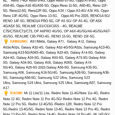
8Z,
Reno 7-4G/ Reno 8-4G, Oppo Reno 8T-5G, Oppo A79-5G, O
ppo
A54-4G, Oppo A16 4G/A55 5G, Oppo Reno 11-5G, A60-4G, Reno 11F-
5G. Reno12-5G, Reno12F-5G, O
ppo A3X / Oppo A3-4G/ A3i/ A5i, Oppo
Reno 13F-4G/5G, Oppo Reno 13-5G, O
ppo A5 Pro 2025, R
ENO14-5G/
RENO 14F-5G,
RENO14 PRO 5G,
OP A5 5G/ OP A5 4G,
OP A5X
4G/A5X 5G,
REALME C61/C63/C65S - 4G,
REALME
C75/C75X/C71/C73,
OP A6PRO 4G/5G, OP A6X-4G/5G/A6-4G/5G/A6T-
4G/5G, REALME C85 PRO-4G, RENO 15-5G, RENO 15F-5G.
SAMSUNG
:
A51/M40s, Galaxy A71, Galaxy A12, Galaxy
A03s/A02s, Galaxy A32-4G, Galaxy A52-4G/5G/A52s, S
amsung A13-4G,
, Galaxy A23-4G, Galaxy A14-5G, Galaxy
Samsung A13-5G/A04S-4G
A24-4G, Galaxy A33-5G, Galaxy A53-5G, Galaxy A73-5G Galaxy A54-
5G, Galaxy A34-5G, Galaxy A05, Galaxy A05S, Galaxy A15-
5G/4G, Galaxy A25-5G 2023.Galaxy A55-5G, Sa
msung A35-5G,
Samsung A06, Samsung A16-5G/4G. S
amsung A26-5G,
S
amsung A36-
5G,
S
amsung A56-5G, S
amsung S22 Ultra,
S
amsung S23
Ultra,
S
amsung S24 Ultra,
S
amsung S25 Ultra,
Samsung A07,
Samsung
A17.
XIAOMI
:
Mi 11 Lite/11 Lite, Redmi Note 11-4G/Note 11s-4G, Redmi
Note 12 4G,
Redmi Note 11 Pro 4G-5G/ Redmi Note 12 Pro 4G, Redmi
Note 12 Pro 5G, Redmi 12-4G/5G /Redmi 12R,
Redmi Note 12 Pro
5G,Redmi 13-4G/5G, Redmi Note 13-4G, Redmi Note 13 Pro 4G, R
edmi
Note 13 Pro-5G, Redmi Note 14-4G, Redmi Note 14 Pro-4G, Mi 14T-5G/