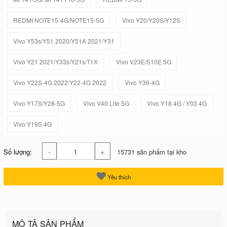
REDMI NOTE15-4G/NOTE15-5G
Vivo Y20/Y20S/Y12S
Vivo Y53s/Y51 2020/Y51A 2021/Y31
Vivo Y21 2021/Y33s/Y21s/T1X
Vivo V23E/S10E 5G
Vivo Y22S-4G 2022/Y22-4G 2022
Vivo Y36-4G
Vivo Y17S/Y28-5G
Vivo V40 Lite 5G
Vivo Y18 4G / Y03 4G
Vivo Y19S 4G
-
+
Số lượng:
15731 sản phẩm tại kho
Yêu thích
MÔ TẢ SẢN PHẨM