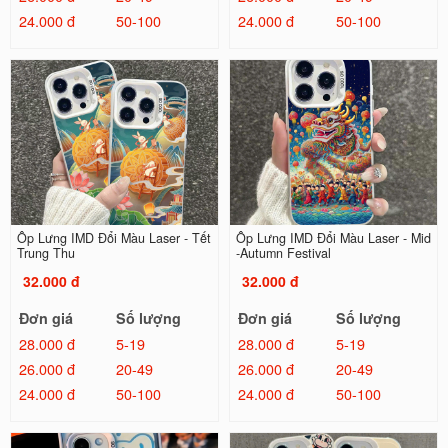
24.000 đ
50-100
24.000 đ
50-100
Ốp Lưng IMD Đổi Màu Laser - Tết
Ốp Lưng IMD Đổi Màu Laser - Mid
Trung Thu
-Autumn Festival
32.000 đ
32.000 đ
Đơn giá
Số lượng
Đơn giá
Số lượng
28.000 đ
5-19
28.000 đ
5-19
26.000 đ
20-49
26.000 đ
20-49
24.000 đ
50-100
24.000 đ
50-100