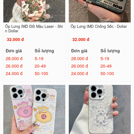
Ốp Lưng IMD Đổi Màu Laser - Shi
Ốp Lưng IMD Chống Sốc - Dollar
n Dollar
32.000 đ
32.000 đ
Đơn giá
Số lượng
Đơn giá
Số lượng
28.000 đ
5-19
28.000 đ
5-19
26.000 đ
20-49
26.000 đ
20-49
24.000 đ
50-100
24.000 đ
50-100