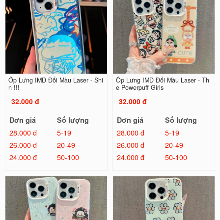
Ốp Lưng IMD Đổi Màu Laser - Shi
Ốp Lưng IMD Đổi Màu Laser - Th
n !!!
e Powerpuff Girls
32.000 đ
32.000 đ
Đơn giá
Số lượng
Đơn giá
Số lượng
28.000 đ
5-19
28.000 đ
5-19
26.000 đ
20-49
26.000 đ
20-49
24.000 đ
50-100
24.000 đ
50-100