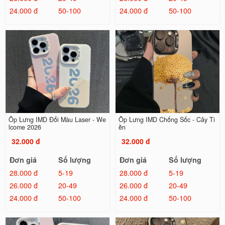
24.000 đ
50-100
24.000 đ
50-100
Ốp Lưng IMD Đổi Màu Laser - We
Ốp Lưng IMD Chống Sốc - Cây Ti
lcome 2026
ền
32.000 đ
32.000 đ
Đơn giá
Số lượng
Đơn giá
Số lượng
28.000 đ
5-19
28.000 đ
5-19
26.000 đ
20-49
26.000 đ
20-49
24.000 đ
50-100
24.000 đ
50-100