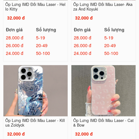
Ốp Lưng IMD Đổi Màu Laser - Hel
Ốp Lưng IMD Đổi Màu Laser- Aka
lo Kitty
za And Koyuki
32.000 đ
32.000 đ
Đơn giá
Số lượng
Đơn giá
Số lượng
28.000 đ
5-19
28.000 đ
5-19
26.000 đ
20-49
26.000 đ
20-49
24.000 đ
50-100
24.000 đ
50-100
Ốp Lưng IMD Đổi Màu Laser - Kill
Ốp Lưng IMD Đổi Màu Laser - Cat
ua Zoldyck
& Bow
32.000 đ
32.000 đ