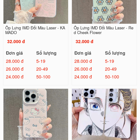
Ốp Lưng IMD Đổi Màu Laser - KA
Ốp Lưng IMD Đổi Màu Laser - Re
MADO
d Cheek Flower
32.000 đ
32.000 đ
Đơn giá
Số lượng
Đơn giá
Số lượng
28.000 đ
5-19
28.000 đ
5-19
26.000 đ
20-49
26.000 đ
20-49
24.000 đ
50-100
24.000 đ
50-100