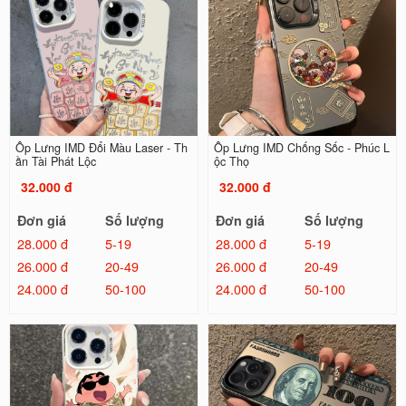
Ốp Lưng IMD Đổi Màu Laser - Th
Ốp Lưng IMD Chống Sốc - Phúc L
ần Tài Phát Lộc
ộc Thọ
32.000 đ
32.000 đ
Đơn giá
Số lượng
Đơn giá
Số lượng
28.000 đ
5-19
28.000 đ
5-19
26.000 đ
20-49
26.000 đ
20-49
24.000 đ
50-100
24.000 đ
50-100