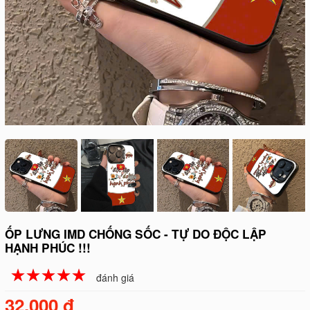
ỐP LƯNG IMD CHỐNG SỐC - TỰ DO ĐỘC LẬP
HẠNH PHÚC !!!
☆
★
☆
★
☆
★
☆
★
☆
★
đánh giá
32.000 đ