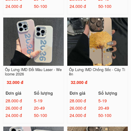
24.000 đ
50-100
24.000 đ
50-100
Ốp Lưng IMD Đổi Màu Laser - We
Ốp Lưng IMD Chống Sốc - Cây Ti
lcome 2026
ền
32.000 đ
32.000 đ
Đơn giá
Số lượng
Đơn giá
Số lượng
28.000 đ
5-19
28.000 đ
5-19
26.000 đ
20-49
26.000 đ
20-49
24.000 đ
50-100
24.000 đ
50-100