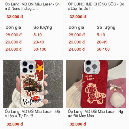
Ốp Lưng IMD Đổi Màu Laser - Shi
ỐP LƯNG IMD CHỐNG SỐC - Độ
n & Nene Instagram
c Lập Tự Do !!!
32.000 đ
32.000 đ
Đơn giá
Số lượng
Đơn giá
Số lượng
28.000 đ
5-19
28.000 đ
5-19
26.000 đ
20-49
26.000 đ
20-49
24.000 đ
50-100
24.000 đ
50-100
Ốp Lưng IMD Đổi Màu Laser - Độ
Ốp Lưng IMD Đổi Màu Laser - Ng
c Lập & Tự Do !!!
ựa Đỏ May Mắn
32.000 đ
32.000 đ