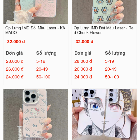
Ốp Lưng IMD Đổi Màu Laser - KA
Ốp Lưng IMD Đổi Màu Laser - Re
MADO
d Cheek Flower
32.000 đ
32.000 đ
Đơn giá
Số lượng
Đơn giá
Số lượng
28.000 đ
5-19
28.000 đ
5-19
26.000 đ
20-49
26.000 đ
20-49
24.000 đ
50-100
24.000 đ
50-100