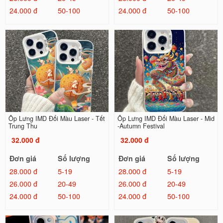
24.000 đ
50-100
24.000 đ
50-100
Ốp Lưng IMD Đổi Màu Laser - Tết
Ốp Lưng IMD Đổi Màu Laser - Mid
Trung Thu
-Autumn Festival
32.000 đ
32.000 đ
Đơn giá
Số lượng
Đơn giá
Số lượng
28.000 đ
5-19
28.000 đ
5-19
26.000 đ
20-49
26.000 đ
20-49
24.000 đ
50-100
24.000 đ
50-100