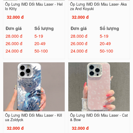
Ốp Lưng IMD Đổi Màu Laser - Hel
Ốp Lưng IMD Đổi Màu Laser- Aka
lo Kitty
za And Koyuki
32.000 đ
32.000 đ
Đơn giá
Số lượng
Đơn giá
Số lượng
28.000 đ
5-19
28.000 đ
5-19
26.000 đ
20-49
26.000 đ
20-49
24.000 đ
50-100
24.000 đ
50-100
Ốp Lưng IMD Đổi Màu Laser - Kill
Ốp Lưng IMD Đổi Màu Laser - Cat
ua Zoldyck
& Bow
32.000 đ
32.000 đ