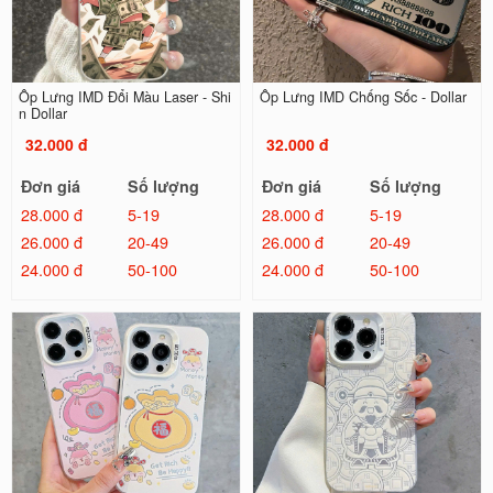
Ốp Lưng IMD Đổi Màu Laser - Shi
Ốp Lưng IMD Chống Sốc - Dollar
n Dollar
32.000 đ
32.000 đ
Đơn giá
Số lượng
Đơn giá
Số lượng
28.000 đ
5-19
28.000 đ
5-19
26.000 đ
20-49
26.000 đ
20-49
24.000 đ
50-100
24.000 đ
50-100