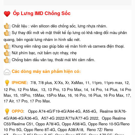
Ốp Lưng IMD Chống Sốc
Chất liệu : viền silicon dẻo chống sốc, lưng nhựa nhám.
Sự thay đổi mới về mặt thiết kế ốp lưng có khả năng đổi màu phản
quang, bên ngoài lưng nhám in hình sắc nét.
Khung viền nâng cao giúp bảo vệ màn hình và camera điện thoại.
Nút phím bạc, nút bấm cực nhạy, nhẹ
Chống bám dấu vân tay, thoải mái khi cầm nắm.
Các dòng máy sản phẩm hiện có:
IPHONE
:
7/8, 7/8 plus, X/Xs, Xr, XsMax, 11, 11pro, 11pro max, 12,
12 Pro, 12 Pro Max, 13, 13 Pro, 13 Pro Max, 14, 14 Pro, 14 Plus, 14 Pro
Max, 15, 15Pro, 15Max, 15Pro Max,
16, 16 Pro, 16 Plus, 16 Pro Max, 17,
17 Air, 17 Pro, 17 Pro Max.
OPPO
:
Oppo A74-4G/F19-4G/A94-4G, A55-4G, Realme 9i/A76-
4G/A96-4G/A36-4G, A57-4G 2022/A77s/A77-4G 2022, Oppo Realme
C53/Realme C51, Oppo A78/4G, Oppo A58/4G, Oppo Reno 10-5G/Reno
10 Pro 5G, Oppo Reno 8T-4G, Oppo A38/A18, Reno 7Z/ Reno