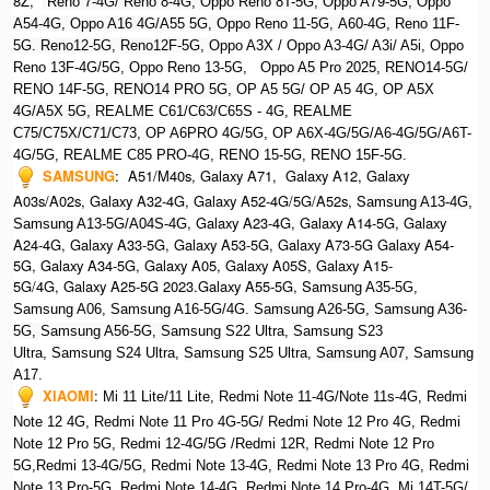
8Z,
Reno 7-4G/ Reno 8-4G, Oppo Reno 8T-5G, Oppo A79-5G, O
ppo
A54-4G, Oppo A16 4G/A55 5G, Oppo Reno 11-5G, A60-4G, Reno 11F-
5G. Reno12-5G, Reno12F-5G, O
ppo A3X / Oppo A3-4G/ A3i/ A5i, Oppo
Reno 13F-4G/5G, Oppo Reno 13-5G, O
ppo A5 Pro 2025, R
ENO14-5G/
RENO 14F-5G,
RENO14 PRO 5G,
OP A5 5G/ OP A5 4G,
OP A5X
4G/A5X 5G,
REALME C61/C63/C65S - 4G,
REALME
C75/C75X/C71/C73,
OP A6PRO 4G/5G, OP A6X-4G/5G/A6-4G/5G/A6T-
4G/5G, REALME C85 PRO-4G, RENO 15-5G, RENO 15F-5G.
SAMSUNG
:
A51/M40s, Galaxy A71, Galaxy A12, Galaxy
A03s/A02s, Galaxy A32-4G, Galaxy A52-4G/5G/A52s, S
amsung A13-4G,
, Galaxy A23-4G, Galaxy A14-5G, Galaxy
Samsung A13-5G/A04S-4G
A24-4G, Galaxy A33-5G, Galaxy A53-5G, Galaxy A73-5G Galaxy A54-
5G, Galaxy A34-5G, Galaxy A05, Galaxy A05S, Galaxy A15-
5G/4G, Galaxy A25-5G 2023.Galaxy A55-5G, Sa
msung A35-5G,
Samsung A06, Samsung A16-5G/4G. S
amsung A26-5G,
S
amsung A36-
5G,
S
amsung A56-5G, S
amsung S22 Ultra,
S
amsung S23
Ultra,
S
amsung S24 Ultra,
S
amsung S25 Ultra,
Samsung A07,
Samsung
A17.
XIAOMI
:
Mi 11 Lite/11 Lite, Redmi Note 11-4G/Note 11s-4G, Redmi
Note 12 4G,
Redmi Note 11 Pro 4G-5G/ Redmi Note 12 Pro 4G, Redmi
Note 12 Pro 5G, Redmi 12-4G/5G /Redmi 12R,
Redmi Note 12 Pro
5G,Redmi 13-4G/5G, Redmi Note 13-4G, Redmi Note 13 Pro 4G, R
edmi
Note 13 Pro-5G, Redmi Note 14-4G, Redmi Note 14 Pro-4G, Mi 14T-5G/