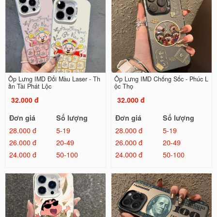
Ốp Lưng IMD Đổi Màu Laser - Th
Ốp Lưng IMD Chống Sốc - Phúc L
ần Tài Phát Lộc
ộc Thọ
32.000 đ
32.000 đ
Đơn giá
Số lượng
Đơn giá
Số lượng
28.000 đ
5-19
28.000 đ
5-19
26.000 đ
20-49
26.000 đ
20-49
24.000 đ
50-100
24.000 đ
50-100