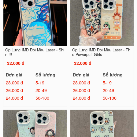
Ốp Lưng IMD Đổi Màu Laser - Shi
Ốp Lưng IMD Đổi Màu Laser - Th
n !!!
e Powerpuff Girls
32.000 đ
32.000 đ
Đơn giá
Số lượng
Đơn giá
Số lượng
28.000 đ
5-19
28.000 đ
5-19
26.000 đ
20-49
26.000 đ
20-49
24.000 đ
50-100
24.000 đ
50-100