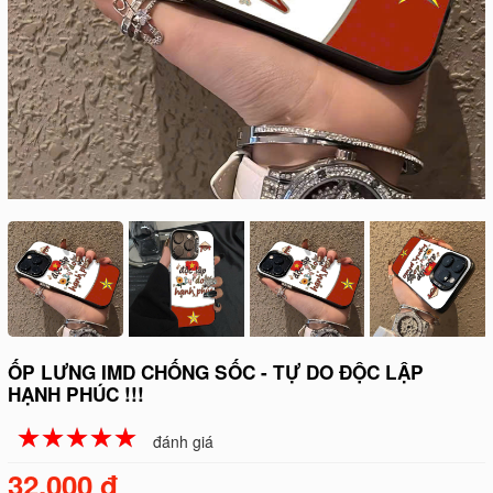
ỐP LƯNG IMD CHỐNG SỐC - TỰ DO ĐỘC LẬP
HẠNH PHÚC !!!
☆
★
☆
★
☆
★
☆
★
☆
★
đánh giá
32.000 đ