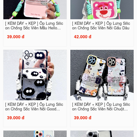
[ KÈM DÂY + KẸP ] Ốp Lưng Silic
[ KÈM DÂY + KẸP ] Ốp Lưng Silic
on Chống Sốc Viền Mẫu Hello...
on Chống Sốc Viền Nổi Gấu Dâu
39.000 đ
42.000 đ
[ KÈM DÂY + KẸP ] Ốp Lưng Silic
[ KÈM DÂY + KẸP ] Ốp Lưng Silic
on Chống Sốc Viền Nổi Good...
on Chống Sốc Viền Nổi Chuột...
39.000 đ
39.000 đ