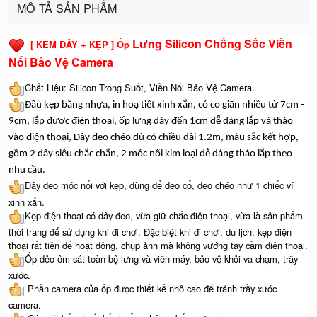
MÔ TẢ SẢN PHẨM
Lưng Silicon Chống Sốc Viền
[ KÈM DÂY + KẸP ] Ốp
Nổi Bảo Vệ Camera
Chất Liệu: Silicon Trong Suốt, Viền Nổi Bảo Vệ Camera.
Đầu kẹp bằng nhựa, in hoạ tiết xinh xắn, có co giãn nhiều từ 7cm -
9cm, lắp được điện thoại, ốp lưng dày đến 1cm dễ dàng lắp và tháo
vào điện thoại, Dây đeo chéo dù có chiều dài 1.2m, màu sắc kết hợp,
gồm 2 dây siêu chắc chắn, 2 móc nối kim loại dễ dáng tháo lắp theo
nhu cầu.
Dây đeo móc nối với kẹp, dùng để đeo cổ, đeo chéo như 1 chiếc ví
xinh xắn.
Kẹp điện thoại có dây đeo, vừa giữ chắc điện thoại, vừa là sản phẩm
thời trang để sử dụng khi đi chơi. Đặc biệt khi đi chơi, du lịch, kẹp điện
thoại rất tiện để hoạt đông, chụp ảnh mà không vướng tay cầm điện thoại.
Ốp dẻo ôm sát toàn bộ lưng và viền máy, bảo vệ khỏi va chạm, trầy
xước.
Phần camera của ốp được thiết kế nhô cao để tránh trầy xước
camera.