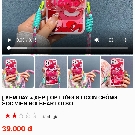
[ KÈM DÂY + KẸP ] ỐP LƯNG SILICON CHỐNG
SỐC VIỀN NỔI BEAR LOTSO
☆
★
☆
★
☆
★
☆
★
☆
★
đánh giá
39.000 đ