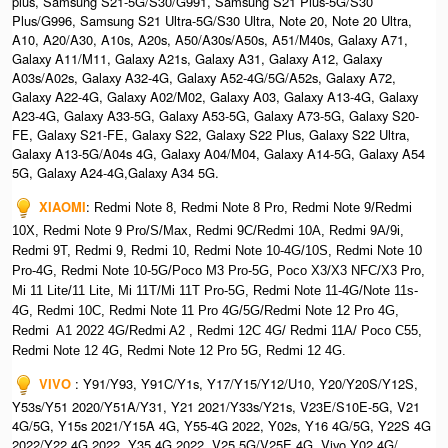
plus, Samsung S21-5G/S30/G991, Samsung S21 Plus-5G/S30
Plus/G996, Samsung S21 Ultra-5G/S30 Ultra, Note 20, Note 20 Ultra,
A10, A20/A30, A10s, A20s, A50/A30s/A50s, A51/M40s, Galaxy A71,
Galaxy A11/M11, Galaxy A21s, Galaxy A31, Galaxy A12, Galaxy
A03s/A02s, Galaxy A32-4G, Galaxy A52-4G/5G/A52s, Galaxy A72,
Galaxy A22-4G, Galaxy A02/M02, Galaxy A03, Galaxy A13-4G, Galaxy
A23-4G, Galaxy A33-5G, Galaxy A53-5G, Galaxy A73-5G, Galaxy S20-
FE, Galaxy S21-FE, Galaxy S22, Galaxy S22 Plus, Galaxy S22 Ultra,
Galaxy A13-5G/A04s 4G, Galaxy A04/M04, Galaxy A14-5G, Galaxy A54
5G, Galaxy A24-4G,Galaxy A34 5G.
XIAOMI
:
Redmi Note 8, Redmi Note 8 Pro, Redmi Note 9/Redmi
10X, Redmi Note 9 Pro/S/Max, Redmi 9C/Redmi 10A, Redmi 9A/9i,
Redmi 9T, Redmi 9, Redmi 10, Redmi Note 10-4G/10S, Redmi Note 10
Pro-4G, Redmi Note 10-5G/Poco M3 Pro-5G, Poco X3/X3 NFC/X3 Pro,
Mi 11 Lite/11 Lite, Mi 11T/Mi 11T Pro-5G, Redmi Note 11-4G/Note 11s-
4G, Redmi 10C, Redmi Note 11 Pro 4G/5G/Redmi Note 12 Pro 4G,
Redmi A1 2022 4G/Redmi A2 , Redmi 12C 4G/ Redmi 11A/ Poco C55,
Redmi Note 12 4G, Redmi Note 12 Pro 5G, Redmi 12 4G.
VIVO
: Y91/Y93, Y91C/Y1s, Y17/Y15/Y12/U10, Y20/Y20S/Y12S,
Y53s/Y51 2020/Y51A/Y31, Y21 2021/Y33s/Y21s, V23E/S10E-5G, V21
4G/5G, Y15s 2021/Y15A 4G, Y55-4G 2022, Y02s, Y16 4G/5G, Y22S 4G
2022/Y22 4G 2022, Y35 4G 2022, V25 5G/V25E 4G, Vivo Y02 4G/