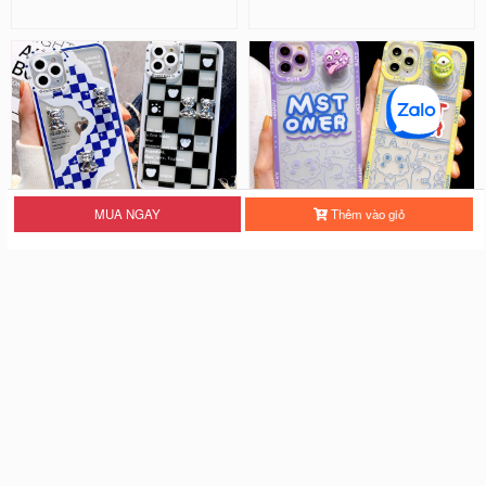
MUA NGAY
Thêm vào giỏ
Ốp Lưng Silicon Chống Sốc Viền
Ốp Lưng Silicon Chống Sốc Viền
Nổi - Hình Nổi Cute Bear
Nổi Mon Ster ( Kèm Phụ Kiện )
25.000 đ
28.000 đ