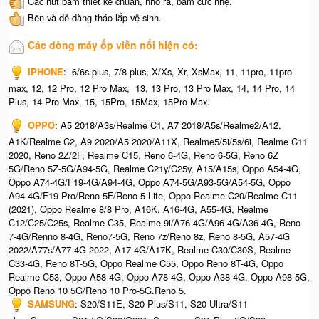
Các nút bấm thiết kế chuẩn, nhô ra, bấm cực nhẹ.
Bền và dễ dàng tháo lắp vệ sinh.
Các dòng máy ốp viền nổi hiện có:
IPHONE
: 6/6s plus, 7/8 plus, X/Xs, Xr, XsMax, 11, 11pro, 11pro
max, 12, 12 Pro, 12 Pro Max, 13, 13 Pro, 13 Pro Max, 14, 14 Pro, 14
Plus, 14 Pro Max, 15, 15Pro, 15Max, 15Pro Max.
OPPO
: A5 2018/A3s/Realme C1, A7 2018/A5s/Realme2/A12,
A1K/Realme C2, A9 2020/A5 2020/A11X, Realme5/5i/5s/6i, Realme C11
2020, Reno 2Z/2F, Realme C15, Reno 6-4G, Reno 6-5G, Reno 6Z
5G/Reno 5Z-5G/A94-5G, Realme C21y/C25y, A15/A15s, Oppo A54-4G,
Oppo A74-4G/F19-4G/A94-4G, Oppo A74-5G/A93-5G/A54-5G, Oppo
A94-4G/F19 Pro/Reno 5F/Reno 5 Lite, Oppo Realme C20/Realme C11
(2021), Oppo Realme 8/8 Pro, A16K, A16-4G, A55-4G, Realme
C12/C25/C25s, Realme C35, Realme 9i/A76-4G/A96-4G/A36-4G, Reno
7-4G/Renno 8-4G, Reno7-5G, Reno 7z/Reno 8z, Reno 8-5G, A57-4G
2022/A77s/A77-4G 2022, A17-4G/A17K, Realme C30/C30S, Realme
C33-4G, Reno 8T-5G, Oppo Realme C55, Oppo Reno 8T-4G, Oppo
Realme C53, Oppo A58-4G, Oppo A78-4G, Oppo A38-4G, Oppo A98-5G,
Oppo Reno 10 5G/Reno 10 Pro-5G.Reno 5.
SAMSUNG
: S20/S11E, S20 Plus/S11, S20 Ultra/S11