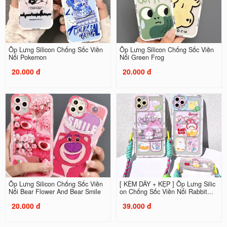
Ốp Lưng Silicon Chống Sốc Viền
Ốp Lưng Silicon Chống Sốc Viền
Nổi Pokemon
Nổi Green Frog
20.000 đ
20.000 đ
Ốp Lưng Silicon Chống Sốc Viền
[ KÈM DÂY + KẸP ] Ốp Lưng Silic
Nổi Bear Flower And Bear Smile
on Chống Sốc Viền Nổi Rabbit...
20.000 đ
39.000 đ