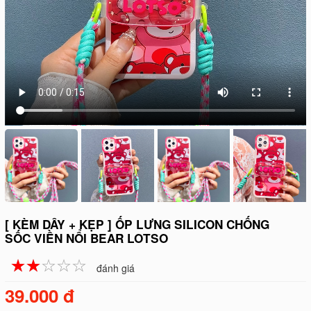
[ KÈM DÂY + KẸP ] ỐP LƯNG SILICON CHỐNG
SỐC VIỀN NỔI BEAR LOTSO
☆
★
☆
★
☆
★
☆
★
☆
★
đánh giá
39.000 đ