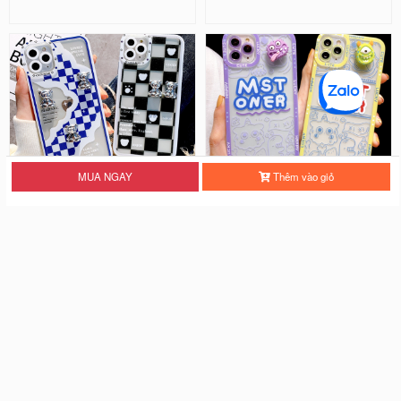
MUA NGAY
Thêm vào giỏ
Ốp Lưng Silicon Chống Sốc Viền
Ốp Lưng Silicon Chống Sốc Viền
Nổi - Hình Nổi Cute Bear
Nổi Mon Ster ( Kèm Phụ Kiện )
25.000 đ
28.000 đ