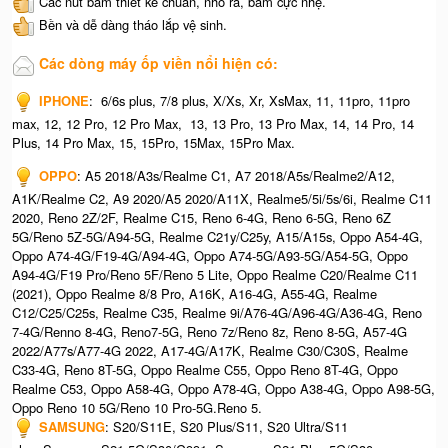
Các nút bấm thiết kế chuẩn, nhô ra, bấm cực nhẹ.
Bền và dễ dàng tháo lắp vệ sinh.
Các dòng máy ốp viền nổi hiện có:
IPHONE
: 6/6s plus, 7/8 plus, X/Xs, Xr, XsMax, 11, 11pro, 11pro
max, 12, 12 Pro, 12 Pro Max, 13, 13 Pro, 13 Pro Max, 14, 14 Pro, 14
Plus, 14 Pro Max, 15, 15Pro, 15Max, 15Pro Max.
OPPO
: A5 2018/A3s/Realme C1, A7 2018/A5s/Realme2/A12,
A1K/Realme C2, A9 2020/A5 2020/A11X, Realme5/5i/5s/6i, Realme C11
2020, Reno 2Z/2F, Realme C15, Reno 6-4G, Reno 6-5G, Reno 6Z
5G/Reno 5Z-5G/A94-5G, Realme C21y/C25y, A15/A15s, Oppo A54-4G,
Oppo A74-4G/F19-4G/A94-4G, Oppo A74-5G/A93-5G/A54-5G, Oppo
A94-4G/F19 Pro/Reno 5F/Reno 5 Lite, Oppo Realme C20/Realme C11
(2021), Oppo Realme 8/8 Pro, A16K, A16-4G, A55-4G, Realme
C12/C25/C25s, Realme C35, Realme 9i/A76-4G/A96-4G/A36-4G, Reno
7-4G/Renno 8-4G, Reno7-5G, Reno 7z/Reno 8z, Reno 8-5G, A57-4G
2022/A77s/A77-4G 2022, A17-4G/A17K, Realme C30/C30S, Realme
C33-4G, Reno 8T-5G, Oppo Realme C55, Oppo Reno 8T-4G, Oppo
Realme C53, Oppo A58-4G, Oppo A78-4G, Oppo A38-4G, Oppo A98-5G,
Oppo Reno 10 5G/Reno 10 Pro-5G.Reno 5.
SAMSUNG
: S20/S11E, S20 Plus/S11, S20 Ultra/S11