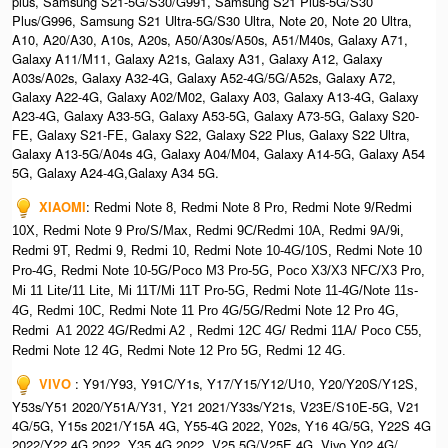
plus, Samsung S21-5G/S30/G991, Samsung S21 Plus-5G/S30
Plus/G996, Samsung S21 Ultra-5G/S30 Ultra, Note 20, Note 20 Ultra,
A10, A20/A30, A10s, A20s, A50/A30s/A50s, A51/M40s, Galaxy A71,
Galaxy A11/M11, Galaxy A21s, Galaxy A31, Galaxy A12, Galaxy
A03s/A02s, Galaxy A32-4G, Galaxy A52-4G/5G/A52s, Galaxy A72,
Galaxy A22-4G, Galaxy A02/M02, Galaxy A03, Galaxy A13-4G, Galaxy
A23-4G, Galaxy A33-5G, Galaxy A53-5G, Galaxy A73-5G, Galaxy S20-
FE, Galaxy S21-FE, Galaxy S22, Galaxy S22 Plus, Galaxy S22 Ultra,
Galaxy A13-5G/A04s 4G, Galaxy A04/M04, Galaxy A14-5G, Galaxy A54
5G, Galaxy A24-4G,Galaxy A34 5G.
XIAOMI
:
Redmi Note 8, Redmi Note 8 Pro, Redmi Note 9/Redmi
10X, Redmi Note 9 Pro/S/Max, Redmi 9C/Redmi 10A, Redmi 9A/9i,
Redmi 9T, Redmi 9, Redmi 10, Redmi Note 10-4G/10S, Redmi Note 10
Pro-4G, Redmi Note 10-5G/Poco M3 Pro-5G, Poco X3/X3 NFC/X3 Pro,
Mi 11 Lite/11 Lite, Mi 11T/Mi 11T Pro-5G, Redmi Note 11-4G/Note 11s-
4G, Redmi 10C, Redmi Note 11 Pro 4G/5G/Redmi Note 12 Pro 4G,
Redmi A1 2022 4G/Redmi A2 , Redmi 12C 4G/ Redmi 11A/ Poco C55,
Redmi Note 12 4G, Redmi Note 12 Pro 5G, Redmi 12 4G.
VIVO
: Y91/Y93, Y91C/Y1s, Y17/Y15/Y12/U10, Y20/Y20S/Y12S,
Y53s/Y51 2020/Y51A/Y31, Y21 2021/Y33s/Y21s, V23E/S10E-5G, V21
4G/5G, Y15s 2021/Y15A 4G, Y55-4G 2022, Y02s, Y16 4G/5G, Y22S 4G
2022/Y22 4G 2022, Y35 4G 2022, V25 5G/V25E 4G, Vivo Y02 4G/