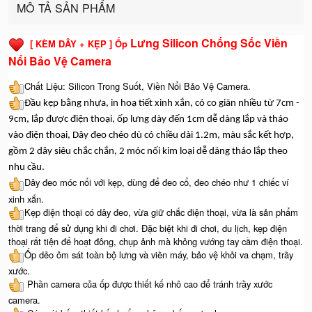
MÔ TẢ SẢN PHẨM
Lưng Silicon Chống Sốc Viền
[ KÈM DÂY + KẸP ] Ốp
Nổi Bảo Vệ Camera
Chất Liệu: Silicon Trong Suốt, Viền Nổi Bảo Vệ Camera.
Đầu kẹp bằng nhựa, in hoạ tiết xinh xắn, có co giãn nhiều từ 7cm -
9cm, lắp được điện thoại, ốp lưng dày đến 1cm dễ dàng lắp và tháo
vào điện thoại, Dây đeo chéo dù có chiều dài 1.2m, màu sắc kết hợp,
gồm 2 dây siêu chắc chắn, 2 móc nối kim loại dễ dáng tháo lắp theo
nhu cầu.
Dây đeo móc nối với kẹp, dùng để đeo cổ, đeo chéo như 1 chiếc ví
xinh xắn.
Kẹp điện thoại có dây đeo, vừa giữ chắc điện thoại, vừa là sản phẩm
thời trang để sử dụng khi đi chơi. Đặc biệt khi đi chơi, du lịch, kẹp điện
thoại rất tiện để hoạt đông, chụp ảnh mà không vướng tay cầm điện thoại.
Ốp dẻo ôm sát toàn bộ lưng và viền máy, bảo vệ khỏi va chạm, trầy
xước.
Phần camera của ốp được thiết kế nhô cao để tránh trầy xước
camera.