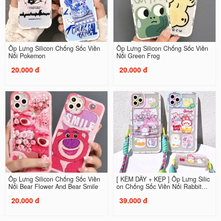
Ốp Lưng Silicon Chống Sốc Viền
Ốp Lưng Silicon Chống Sốc Viền
Nổi Pokemon
Nổi Green Frog
20.000 đ
20.000 đ
Ốp Lưng Silicon Chống Sốc Viền
[ KÈM DÂY + KẸP ] Ốp Lưng Silic
Nổi Bear Flower And Bear Smile
on Chống Sốc Viền Nổi Rabbit...
20.000 đ
39.000 đ