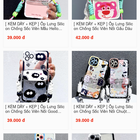
[ KÈM DÂY + KẸP ] Ốp Lưng Silic
[ KÈM DÂY + KẸP ] Ốp Lưng Silic
on Chống Sốc Viền Mẫu Hello...
on Chống Sốc Viền Nổi Gấu Dâu
39.000 đ
42.000 đ
[ KÈM DÂY + KẸP ] Ốp Lưng Silic
[ KÈM DÂY + KẸP ] Ốp Lưng Silic
on Chống Sốc Viền Nổi Good...
on Chống Sốc Viền Nổi Chuột...
39.000 đ
39.000 đ