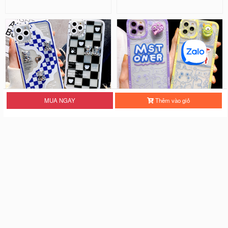
MUA NGAY
Thêm vào giỏ
Ốp Lưng Silicon Chống Sốc Viền
Ốp Lưng Silicon Chống Sốc Viền
Nổi - Hình Nổi Cute Bear
Nổi Mon Ster ( Kèm Phụ Kiện )
25.000 đ
28.000 đ