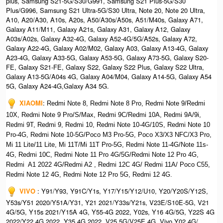
plus, Samsung S21-5G/S30/G991, Samsung S21 Plus-5G/S30
Plus/G996, Samsung S21 Ultra-5G/S30 Ultra, Note 20, Note 20 Ultra,
A10, A20/A30, A10s, A20s, A50/A30s/A50s, A51/M40s, Galaxy A71,
Galaxy A11/M11, Galaxy A21s, Galaxy A31, Galaxy A12, Galaxy
A03s/A02s, Galaxy A32-4G, Galaxy A52-4G/5G/A52s, Galaxy A72,
Galaxy A22-4G, Galaxy A02/M02, Galaxy A03, Galaxy A13-4G, Galaxy
A23-4G, Galaxy A33-5G, Galaxy A53-5G, Galaxy A73-5G, Galaxy S20-
FE, Galaxy S21-FE, Galaxy S22, Galaxy S22 Plus, Galaxy S22 Ultra,
Galaxy A13-5G/A04s 4G, Galaxy A04/M04, Galaxy A14-5G, Galaxy A54
5G, Galaxy A24-4G,Galaxy A34 5G.
XIAOMI
:
Redmi Note 8, Redmi Note 8 Pro, Redmi Note 9/Redmi
10X, Redmi Note 9 Pro/S/Max, Redmi 9C/Redmi 10A, Redmi 9A/9i,
Redmi 9T, Redmi 9, Redmi 10, Redmi Note 10-4G/10S, Redmi Note 10
Pro-4G, Redmi Note 10-5G/Poco M3 Pro-5G, Poco X3/X3 NFC/X3 Pro,
Mi 11 Lite/11 Lite, Mi 11T/Mi 11T Pro-5G, Redmi Note 11-4G/Note 11s-
4G, Redmi 10C, Redmi Note 11 Pro 4G/5G/Redmi Note 12 Pro 4G,
Redmi A1 2022 4G/Redmi A2 , Redmi 12C 4G/ Redmi 11A/ Poco C55,
Redmi Note 12 4G, Redmi Note 12 Pro 5G, Redmi 12 4G.
VIVO
: Y91/Y93, Y91C/Y1s, Y17/Y15/Y12/U10, Y20/Y20S/Y12S,
Y53s/Y51 2020/Y51A/Y31, Y21 2021/Y33s/Y21s, V23E/S10E-5G, V21
4G/5G, Y15s 2021/Y15A 4G, Y55-4G 2022, Y02s, Y16 4G/5G, Y22S 4G
2022/Y22 4G 2022, Y35 4G 2022, V25 5G/V25E 4G, Vivo Y02 4G/