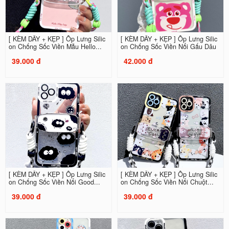
[ KÈM DÂY + KẸP ] Ốp Lưng Silic
[ KÈM DÂY + KẸP ] Ốp Lưng Silic
on Chống Sốc Viền Mẫu Hello...
on Chống Sốc Viền Nổi Gấu Dâu
39.000 đ
42.000 đ
[ KÈM DÂY + KẸP ] Ốp Lưng Silic
[ KÈM DÂY + KẸP ] Ốp Lưng Silic
on Chống Sốc Viền Nổi Good...
on Chống Sốc Viền Nổi Chuột...
39.000 đ
39.000 đ