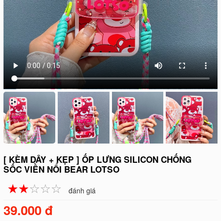
[ KÈM DÂY + KẸP ] ỐP LƯNG SILICON CHỐNG
SỐC VIỀN NỔI BEAR LOTSO
☆
★
☆
★
☆
★
☆
★
☆
★
đánh giá
39.000 đ