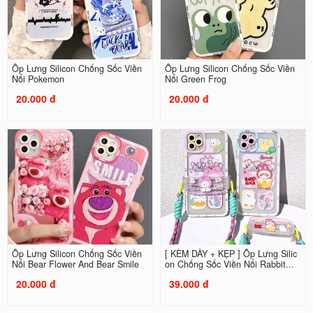
Ốp Lưng Silicon Chống Sốc Viền
Ốp Lưng Silicon Chống Sốc Viền
Nổi Pokemon
Nổi Green Frog
20.000 đ
20.000 đ
Ốp Lưng Silicon Chống Sốc Viền
[ KÈM DÂY + KẸP ] Ốp Lưng Silic
Nổi Bear Flower And Bear Smile
on Chống Sốc Viền Nổi Rabbit...
20.000 đ
39.000 đ