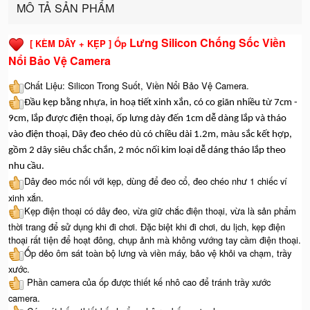
MÔ TẢ SẢN PHẨM
Lưng Silicon Chống Sốc Viền
[ KÈM DÂY + KẸP ] Ốp
Nổi Bảo Vệ Camera
Chất Liệu: Silicon Trong Suốt, Viền Nổi Bảo Vệ Camera.
Đầu kẹp bằng nhựa, in hoạ tiết xinh xắn, có co giãn nhiều từ 7cm -
9cm, lắp được điện thoại, ốp lưng dày đến 1cm dễ dàng lắp và tháo
vào điện thoại, Dây đeo chéo dù có chiều dài 1.2m, màu sắc kết hợp,
gồm 2 dây siêu chắc chắn, 2 móc nối kim loại dễ dáng tháo lắp theo
nhu cầu.
Dây đeo móc nối với kẹp, dùng để đeo cổ, đeo chéo như 1 chiếc ví
xinh xắn.
Kẹp điện thoại có dây đeo, vừa giữ chắc điện thoại, vừa là sản phẩm
thời trang để sử dụng khi đi chơi. Đặc biệt khi đi chơi, du lịch, kẹp điện
thoại rất tiện để hoạt đông, chụp ảnh mà không vướng tay cầm điện thoại.
Ốp dẻo ôm sát toàn bộ lưng và viền máy, bảo vệ khỏi va chạm, trầy
xước.
Phần camera của ốp được thiết kế nhô cao để tránh trầy xước
camera.