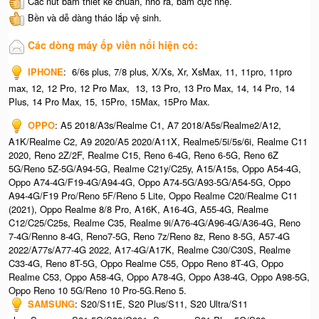
Các nút bấm thiết kế chuẩn, nhô ra, bấm cực nhẹ.
Bền và dễ dàng tháo lắp vệ sinh.
Các dòng máy ốp viền nổi hiện có:
IPHONE
: 6/6s plus, 7/8 plus, X/Xs, Xr, XsMax, 11, 11pro, 11pro
max, 12, 12 Pro, 12 Pro Max, 13, 13 Pro, 13 Pro Max, 14, 14 Pro, 14
Plus, 14 Pro Max, 15, 15Pro, 15Max, 15Pro Max.
OPPO
: A5 2018/A3s/Realme C1, A7 2018/A5s/Realme2/A12,
A1K/Realme C2, A9 2020/A5 2020/A11X, Realme5/5i/5s/6i, Realme C11
2020, Reno 2Z/2F, Realme C15, Reno 6-4G, Reno 6-5G, Reno 6Z
5G/Reno 5Z-5G/A94-5G, Realme C21y/C25y, A15/A15s, Oppo A54-4G,
Oppo A74-4G/F19-4G/A94-4G, Oppo A74-5G/A93-5G/A54-5G, Oppo
A94-4G/F19 Pro/Reno 5F/Reno 5 Lite, Oppo Realme C20/Realme C11
(2021), Oppo Realme 8/8 Pro, A16K, A16-4G, A55-4G, Realme
C12/C25/C25s, Realme C35, Realme 9i/A76-4G/A96-4G/A36-4G, Reno
7-4G/Renno 8-4G, Reno7-5G, Reno 7z/Reno 8z, Reno 8-5G, A57-4G
2022/A77s/A77-4G 2022, A17-4G/A17K, Realme C30/C30S, Realme
C33-4G, Reno 8T-5G, Oppo Realme C55, Oppo Reno 8T-4G, Oppo
Realme C53, Oppo A58-4G, Oppo A78-4G, Oppo A38-4G, Oppo A98-5G,
Oppo Reno 10 5G/Reno 10 Pro-5G.Reno 5.
SAMSUNG
: S20/S11E, S20 Plus/S11, S20 Ultra/S11