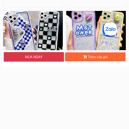
MUA NGAY
Thêm vào giỏ
Ốp Lưng Silicon Chống Sốc Viền
Ốp Lưng Silicon Chống Sốc Viền
Nổi - Hình Nổi Cute Bear
Nổi Mon Ster ( Kèm Phụ Kiện )
25.000 đ
28.000 đ