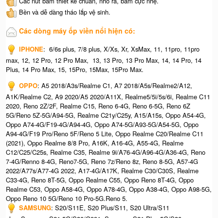
Các nút bấm thiết kế chuẩn, nhô ra, bấm cực nhẹ.
Bền và dễ dàng tháo lắp vệ sinh.
Các dòng máy ốp viền nổi hiện có:
IPHONE
: 6/6s plus, 7/8 plus, X/Xs, Xr, XsMax, 11, 11pro, 11pro
max, 12, 12 Pro, 12 Pro Max, 13, 13 Pro, 13 Pro Max, 14, 14 Pro, 14
Plus, 14 Pro Max, 15, 15Pro, 15Max, 15Pro Max.
OPPO
: A5 2018/A3s/Realme C1, A7 2018/A5s/Realme2/A12,
A1K/Realme C2, A9 2020/A5 2020/A11X, Realme5/5i/5s/6i, Realme C11
2020, Reno 2Z/2F, Realme C15, Reno 6-4G, Reno 6-5G, Reno 6Z
5G/Reno 5Z-5G/A94-5G, Realme C21y/C25y, A15/A15s, Oppo A54-4G,
Oppo A74-4G/F19-4G/A94-4G, Oppo A74-5G/A93-5G/A54-5G, Oppo
A94-4G/F19 Pro/Reno 5F/Reno 5 Lite, Oppo Realme C20/Realme C11
(2021), Oppo Realme 8/8 Pro, A16K, A16-4G, A55-4G, Realme
C12/C25/C25s, Realme C35, Realme 9i/A76-4G/A96-4G/A36-4G, Reno
7-4G/Renno 8-4G, Reno7-5G, Reno 7z/Reno 8z, Reno 8-5G, A57-4G
2022/A77s/A77-4G 2022, A17-4G/A17K, Realme C30/C30S, Realme
C33-4G, Reno 8T-5G, Oppo Realme C55, Oppo Reno 8T-4G, Oppo
Realme C53, Oppo A58-4G, Oppo A78-4G, Oppo A38-4G, Oppo A98-5G,
Oppo Reno 10 5G/Reno 10 Pro-5G.Reno 5.
SAMSUNG
: S20/S11E, S20 Plus/S11, S20 Ultra/S11