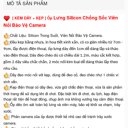
MÔ TẢ SẢN PHẨM
Lưng Silicon Chống Sốc Viền
[ KÈM DÂY + KẸP ] Ốp
Nổi Bảo Vệ Camera
Chất Liệu: Silicon Trong Suốt, Viền Nổi Bảo Vệ Camera.
Đầu kẹp bằng nhựa, in hoạ tiết xinh xắn, có co giãn nhiều từ 7cm -
9cm, lắp được điện thoại, ốp lưng dày đến 1cm dễ dàng lắp và tháo
vào điện thoại, Dây đeo chéo dù có chiều dài 1.2m, màu sắc kết hợp,
gồm 2 dây siêu chắc chắn, 2 móc nối kim loại dễ dáng tháo lắp theo
nhu cầu.
Dây đeo móc nối với kẹp, dùng để đeo cổ, đeo chéo như 1 chiếc ví
xinh xắn.
Kẹp điện thoại có dây đeo, vừa giữ chắc điện thoại, vừa là sản phẩm
thời trang để sử dụng khi đi chơi. Đặc biệt khi đi chơi, du lịch, kẹp điện
thoại rất tiện để hoạt đông, chụp ảnh mà không vướng tay cầm điện thoại.
Ốp dẻo ôm sát toàn bộ lưng và viền máy, bảo vệ khỏi va chạm, trầy
xước.
Phần camera của ốp được thiết kế nhô cao để tránh trầy xước
camera.