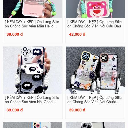
[ KÈM DÂY + KẸP ] Ốp Lưng Silic
[ KÈM DÂY + KẸP ] Ốp Lưng Silic
on Chống Sốc Viền Mẫu Hello...
on Chống Sốc Viền Nổi Gấu Dâu
39.000 đ
42.000 đ
[ KÈM DÂY + KẸP ] Ốp Lưng Silic
[ KÈM DÂY + KẸP ] Ốp Lưng Silic
on Chống Sốc Viền Nổi Good...
on Chống Sốc Viền Nổi Chuột...
39.000 đ
39.000 đ