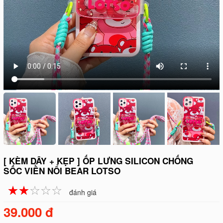
[ KÈM DÂY + KẸP ] ỐP LƯNG SILICON CHỐNG
SỐC VIỀN NỔI BEAR LOTSO
☆
★
☆
★
☆
★
☆
★
☆
★
đánh giá
39.000 đ