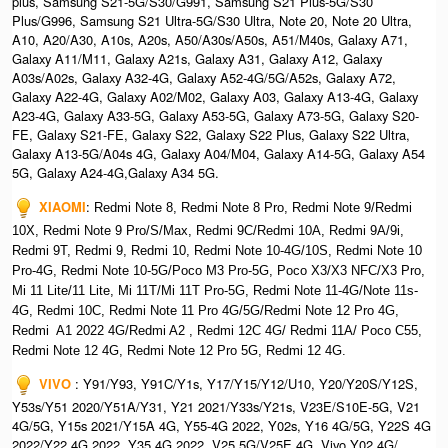
plus, Samsung S21-5G/S30/G991, Samsung S21 Plus-5G/S30
Plus/G996, Samsung S21 Ultra-5G/S30 Ultra, Note 20, Note 20 Ultra,
A10, A20/A30, A10s, A20s, A50/A30s/A50s, A51/M40s, Galaxy A71,
Galaxy A11/M11, Galaxy A21s, Galaxy A31, Galaxy A12, Galaxy
A03s/A02s, Galaxy A32-4G, Galaxy A52-4G/5G/A52s, Galaxy A72,
Galaxy A22-4G, Galaxy A02/M02, Galaxy A03, Galaxy A13-4G, Galaxy
A23-4G, Galaxy A33-5G, Galaxy A53-5G, Galaxy A73-5G, Galaxy S20-
FE, Galaxy S21-FE, Galaxy S22, Galaxy S22 Plus, Galaxy S22 Ultra,
Galaxy A13-5G/A04s 4G, Galaxy A04/M04, Galaxy A14-5G, Galaxy A54
5G, Galaxy A24-4G,Galaxy A34 5G.
XIAOMI
:
Redmi Note 8, Redmi Note 8 Pro, Redmi Note 9/Redmi
10X, Redmi Note 9 Pro/S/Max, Redmi 9C/Redmi 10A, Redmi 9A/9i,
Redmi 9T, Redmi 9, Redmi 10, Redmi Note 10-4G/10S, Redmi Note 10
Pro-4G, Redmi Note 10-5G/Poco M3 Pro-5G, Poco X3/X3 NFC/X3 Pro,
Mi 11 Lite/11 Lite, Mi 11T/Mi 11T Pro-5G, Redmi Note 11-4G/Note 11s-
4G, Redmi 10C, Redmi Note 11 Pro 4G/5G/Redmi Note 12 Pro 4G,
Redmi A1 2022 4G/Redmi A2 , Redmi 12C 4G/ Redmi 11A/ Poco C55,
Redmi Note 12 4G, Redmi Note 12 Pro 5G, Redmi 12 4G.
VIVO
: Y91/Y93, Y91C/Y1s, Y17/Y15/Y12/U10, Y20/Y20S/Y12S,
Y53s/Y51 2020/Y51A/Y31, Y21 2021/Y33s/Y21s, V23E/S10E-5G, V21
4G/5G, Y15s 2021/Y15A 4G, Y55-4G 2022, Y02s, Y16 4G/5G, Y22S 4G
2022/Y22 4G 2022, Y35 4G 2022, V25 5G/V25E 4G, Vivo Y02 4G/