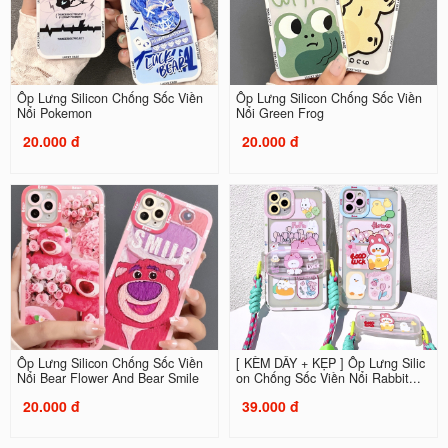
Ốp Lưng Silicon Chống Sốc Viền
Ốp Lưng Silicon Chống Sốc Viền
Nổi Pokemon
Nổi Green Frog
20.000 đ
20.000 đ
Ốp Lưng Silicon Chống Sốc Viền
[ KÈM DÂY + KẸP ] Ốp Lưng Silic
Nổi Bear Flower And Bear Smile
on Chống Sốc Viền Nổi Rabbit...
20.000 đ
39.000 đ