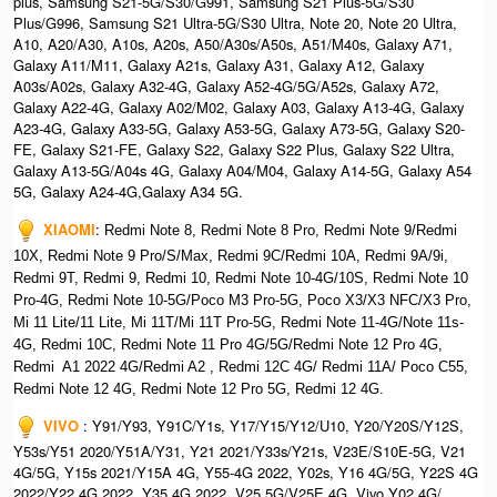
plus, Samsung S21-5G/S30/G991, Samsung S21 Plus-5G/S30
Plus/G996, Samsung S21 Ultra-5G/S30 Ultra, Note 20, Note 20 Ultra,
A10, A20/A30, A10s, A20s, A50/A30s/A50s, A51/M40s, Galaxy A71,
Galaxy A11/M11, Galaxy A21s, Galaxy A31, Galaxy A12, Galaxy
A03s/A02s, Galaxy A32-4G, Galaxy A52-4G/5G/A52s, Galaxy A72,
Galaxy A22-4G, Galaxy A02/M02, Galaxy A03, Galaxy A13-4G, Galaxy
A23-4G, Galaxy A33-5G, Galaxy A53-5G, Galaxy A73-5G, Galaxy S20-
FE, Galaxy S21-FE, Galaxy S22, Galaxy S22 Plus, Galaxy S22 Ultra,
Galaxy A13-5G/A04s 4G, Galaxy A04/M04, Galaxy A14-5G, Galaxy A54
5G, Galaxy A24-4G,Galaxy A34 5G.
XIAOMI
:
Redmi Note 8, Redmi Note 8 Pro, Redmi Note 9/Redmi
10X, Redmi Note 9 Pro/S/Max, Redmi 9C/Redmi 10A, Redmi 9A/9i,
Redmi 9T, Redmi 9, Redmi 10, Redmi Note 10-4G/10S, Redmi Note 10
Pro-4G, Redmi Note 10-5G/Poco M3 Pro-5G, Poco X3/X3 NFC/X3 Pro,
Mi 11 Lite/11 Lite, Mi 11T/Mi 11T Pro-5G, Redmi Note 11-4G/Note 11s-
4G, Redmi 10C, Redmi Note 11 Pro 4G/5G/Redmi Note 12 Pro 4G,
Redmi A1 2022 4G/Redmi A2 , Redmi 12C 4G/ Redmi 11A/ Poco C55,
Redmi Note 12 4G, Redmi Note 12 Pro 5G, Redmi 12 4G.
VIVO
: Y91/Y93, Y91C/Y1s, Y17/Y15/Y12/U10, Y20/Y20S/Y12S,
Y53s/Y51 2020/Y51A/Y31, Y21 2021/Y33s/Y21s, V23E/S10E-5G, V21
4G/5G, Y15s 2021/Y15A 4G, Y55-4G 2022, Y02s, Y16 4G/5G, Y22S 4G
2022/Y22 4G 2022, Y35 4G 2022, V25 5G/V25E 4G, Vivo Y02 4G/