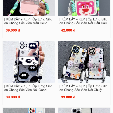
[ KÈM DÂY + KẸP ] Ốp Lưng Silic
[ KÈM DÂY + KẸP ] Ốp Lưng Silic
on Chống Sốc Viền Mẫu Hello...
on Chống Sốc Viền Nổi Gấu Dâu
39.000 đ
42.000 đ
[ KÈM DÂY + KẸP ] Ốp Lưng Silic
[ KÈM DÂY + KẸP ] Ốp Lưng Silic
on Chống Sốc Viền Nổi Good...
on Chống Sốc Viền Nổi Chuột...
39.000 đ
39.000 đ