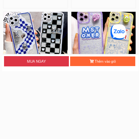
MUA NGAY
Thêm vào giỏ
Ốp Lưng Silicon Chống Sốc Viền
Ốp Lưng Silicon Chống Sốc Viền
Nổi - Hình Nổi Cute Bear
Nổi Mon Ster ( Kèm Phụ Kiện )
25.000 đ
28.000 đ