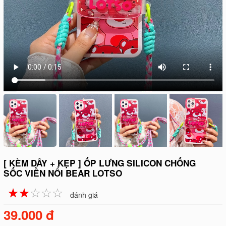
[ KÈM DÂY + KẸP ] ỐP LƯNG SILICON CHỐNG
SỐC VIỀN NỔI BEAR LOTSO
☆
★
☆
★
☆
★
☆
★
☆
★
đánh giá
39.000 đ