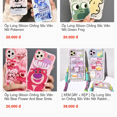
Ốp Lưng Silicon Chống Sốc Viền
Ốp Lưng Silicon Chống Sốc Viền
Nổi Pokemon
Nổi Green Frog
20.000 đ
20.000 đ
Ốp Lưng Silicon Chống Sốc Viền
[ KÈM DÂY + KẸP ] Ốp Lưng Silic
Nổi Bear Flower And Bear Smile
on Chống Sốc Viền Nổi Rabbit...
20.000 đ
39.000 đ