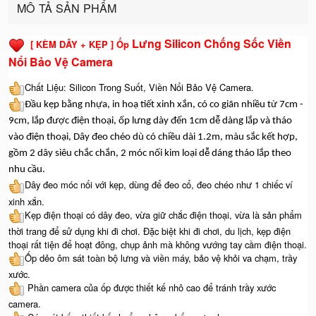
MÔ TẢ SẢN PHẨM
Lưng Silicon Chống Sốc Viền
[ KÈM DÂY + KẸP ] Ốp
Nổi Bảo Vệ Camera
Chất Liệu: Silicon Trong Suốt, Viền Nổi Bảo Vệ Camera.
Đầu kẹp bằng nhựa, in hoạ tiết xinh xắn, có co giãn nhiều từ 7cm -
9cm, lắp được điện thoại, ốp lưng dày đến 1cm dễ dàng lắp và tháo
vào điện thoại, Dây đeo chéo dù có chiều dài 1.2m, màu sắc kết hợp,
gồm 2 dây siêu chắc chắn, 2 móc nối kim loại dễ dáng tháo lắp theo
nhu cầu.
Dây đeo móc nối với kẹp, dùng để đeo cổ, đeo chéo như 1 chiếc ví
xinh xắn.
Kẹp điện thoại có dây đeo, vừa giữ chắc điện thoại, vừa là sản phẩm
thời trang để sử dụng khi đi chơi. Đặc biệt khi đi chơi, du lịch, kẹp điện
thoại rất tiện để hoạt đông, chụp ảnh mà không vướng tay cầm điện thoại.
Ốp dẻo ôm sát toàn bộ lưng và viền máy, bảo vệ khỏi va chạm, trầy
xước.
Phần camera của ốp được thiết kế nhô cao để tránh trầy xước
camera.