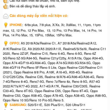
Các nút bấm thiết kế chuẩn, nhô ra, bấm cực nhẹ.
Bền và dễ dàng tháo lắp vệ sinh.
Các dòng máy ốp viền nổi hiện có:
IPHONE
: 6/6s plus, 7/8 plus, X/Xs, Xr, XsMax, 11, 11pro, 11pro
max, 12, 12 Pro, 12 Pro Max, 13, 13 Pro, 13 Pro Max, 14, 14 Pro, 14
Plus, 14 Pro Max, 15, 15Pro, 15Max, 15Pro Max.
OPPO
: A5 2018/A3s/Realme C1, A7 2018/A5s/Realme2/A12,
A1K/Realme C2, A9 2020/A5 2020/A11X, Realme5/5i/5s/6i, Realme C11
2020, Reno 2Z/2F, Realme C15, Reno 6-4G, Reno 6-5G, Reno 6Z
5G/Reno 5Z-5G/A94-5G, Realme C21y/C25y, A15/A15s, Oppo A54-4G,
Oppo A74-4G/F19-4G/A94-4G, Oppo A74-5G/A93-5G/A54-5G, Oppo
A94-4G/F19 Pro/Reno 5F/Reno 5 Lite, Oppo Realme C20/Realme C11
(2021), Oppo Realme 8/8 Pro, A16K, A16-4G, A55-4G, Realme
C12/C25/C25s, Realme C35, Realme 9i/A76-4G/A96-4G/A36-4G, Reno
7-4G/Renno 8-4G, Reno7-5G, Reno 7z/Reno 8z, Reno 8-5G, A57-4G
2022/A77s/A77-4G 2022, A17-4G/A17K, Realme C30/C30S, Realme
C33-4G, Reno 8T-5G, Oppo Realme C55, Oppo Reno 8T-4G, Oppo
Realme C53, Oppo A58-4G, Oppo A78-4G, Oppo A38-4G, Oppo A98-5G,
Oppo Reno 10 5G/Reno 10 Pro-5G.Reno 5.
SAMSUNG
: S20/S11E, S20 Plus/S11, S20 Ultra/S11