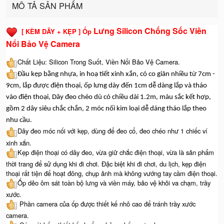
MÔ TẢ SẢN PHẨM
Lưng Silicon Chống Sốc Viền
[ KÈM DÂY + KẸP ] Ốp
Nổi Bảo Vệ Camera
Chất Liệu: Silicon Trong Suốt, Viền Nổi Bảo Vệ Camera.
Đầu kẹp bằng nhựa, in hoạ tiết xinh xắn, có co giãn nhiều từ 7cm -
9cm, lắp được điện thoại, ốp lưng dày đến 1cm dễ dàng lắp và tháo
vào điện thoại, Dây đeo chéo dù có chiều dài 1.2m, màu sắc kết hợp,
gồm 2 dây siêu chắc chắn, 2 móc nối kim loại dễ dáng tháo lắp theo
nhu cầu.
Dây đeo móc nối với kẹp, dùng để đeo cổ, đeo chéo như 1 chiếc ví
xinh xắn.
Kẹp điện thoại có dây đeo, vừa giữ chắc điện thoại, vừa là sản phẩm
thời trang để sử dụng khi đi chơi. Đặc biệt khi đi chơi, du lịch, kẹp điện
thoại rất tiện để hoạt đông, chụp ảnh mà không vướng tay cầm điện thoại.
Ốp dẻo ôm sát toàn bộ lưng và viền máy, bảo vệ khỏi va chạm, trầy
xước.
Phần camera của ốp được thiết kế nhô cao để tránh trầy xước
camera.