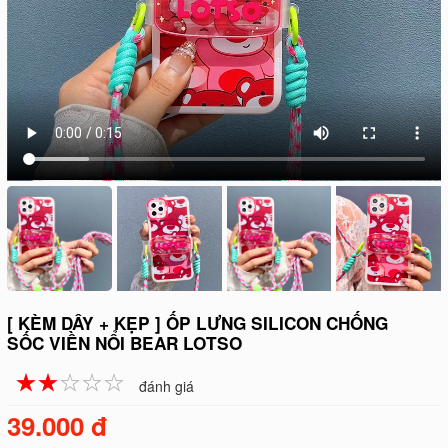
[ KÈM DÂY + KẸP ] ỐP LƯNG SILICON CHỐNG
SỐC VIỀN NỔI BEAR LOTSO
☆
★
☆
★
☆
★
☆
★
☆
★
đánh giá
39.000 đ