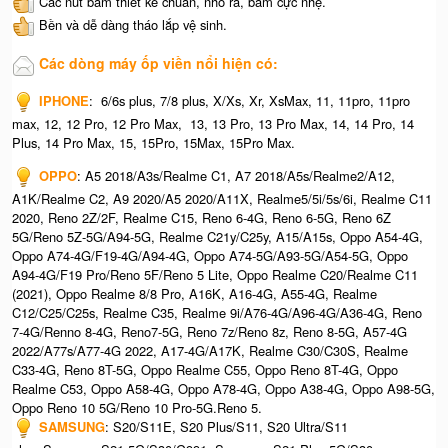
Các nút bấm thiết kế chuẩn, nhô ra, bấm cực nhẹ.
Bền và dễ dàng tháo lắp vệ sinh.
Các dòng máy ốp viền nổi hiện có:
IPHONE
: 6/6s plus, 7/8 plus, X/Xs, Xr, XsMax, 11, 11pro, 11pro
max, 12, 12 Pro, 12 Pro Max, 13, 13 Pro, 13 Pro Max, 14, 14 Pro, 14
Plus, 14 Pro Max, 15, 15Pro, 15Max, 15Pro Max.
OPPO
: A5 2018/A3s/Realme C1, A7 2018/A5s/Realme2/A12,
A1K/Realme C2, A9 2020/A5 2020/A11X, Realme5/5i/5s/6i, Realme C11
2020, Reno 2Z/2F, Realme C15, Reno 6-4G, Reno 6-5G, Reno 6Z
5G/Reno 5Z-5G/A94-5G, Realme C21y/C25y, A15/A15s, Oppo A54-4G,
Oppo A74-4G/F19-4G/A94-4G, Oppo A74-5G/A93-5G/A54-5G, Oppo
A94-4G/F19 Pro/Reno 5F/Reno 5 Lite, Oppo Realme C20/Realme C11
(2021), Oppo Realme 8/8 Pro, A16K, A16-4G, A55-4G, Realme
C12/C25/C25s, Realme C35, Realme 9i/A76-4G/A96-4G/A36-4G, Reno
7-4G/Renno 8-4G, Reno7-5G, Reno 7z/Reno 8z, Reno 8-5G, A57-4G
2022/A77s/A77-4G 2022, A17-4G/A17K, Realme C30/C30S, Realme
C33-4G, Reno 8T-5G, Oppo Realme C55, Oppo Reno 8T-4G, Oppo
Realme C53, Oppo A58-4G, Oppo A78-4G, Oppo A38-4G, Oppo A98-5G,
Oppo Reno 10 5G/Reno 10 Pro-5G.Reno 5.
SAMSUNG
: S20/S11E, S20 Plus/S11, S20 Ultra/S11