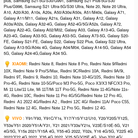
plus, Samsung S21-5G/S30/G991, Samsung S21 Plus-5G/S30
Plus/G996, Samsung S21 Ultra-5G/S30 Ultra, Note 20, Note 20 Ultra,
A10, A20/A30, A10s, A20s, A50/A30s/A50s, A51/M40s, Galaxy A71,
Galaxy A11/M11, Galaxy A21s, Galaxy A31, Galaxy A12, Galaxy
A03s/A02s, Galaxy A32-4G, Galaxy A52-4G/5G/A52s, Galaxy A72,
Galaxy A22-4G, Galaxy A02/M02, Galaxy A03, Galaxy A13-4G, Galaxy
A23-4G, Galaxy A33-5G, Galaxy A53-5G, Galaxy A73-5G, Galaxy S20-
FE, Galaxy S21-FE, Galaxy S22, Galaxy S22 Plus, Galaxy S22 Ultra,
Galaxy A13-5G/A04s 4G, Galaxy A04/M04, Galaxy A14-5G, Galaxy A54
5G, Galaxy A24-4G,Galaxy A34 5G.
XIAOMI
:
Redmi Note 8, Redmi Note 8 Pro, Redmi Note 9/Redmi
10X, Redmi Note 9 Pro/S/Max, Redmi 9C/Redmi 10A, Redmi 9A/9i,
Redmi 9T, Redmi 9, Redmi 10, Redmi Note 10-4G/10S, Redmi Note 10
Pro-4G, Redmi Note 10-5G/Poco M3 Pro-5G, Poco X3/X3 NFC/X3 Pro,
Mi 11 Lite/11 Lite, Mi 11T/Mi 11T Pro-5G, Redmi Note 11-4G/Note 11s-
4G, Redmi 10C, Redmi Note 11 Pro 4G/5G/Redmi Note 12 Pro 4G,
Redmi A1 2022 4G/Redmi A2 , Redmi 12C 4G/ Redmi 11A/ Poco C55,
Redmi Note 12 4G, Redmi Note 12 Pro 5G, Redmi 12 4G.
VIVO
: Y91/Y93, Y91C/Y1s, Y17/Y15/Y12/U10, Y20/Y20S/Y12S,
Y53s/Y51 2020/Y51A/Y31, Y21 2021/Y33s/Y21s, V23E/S10E-5G, V21
4G/5G, Y15s 2021/Y15A 4G, Y55-4G 2022, Y02s, Y16 4G/5G, Y22S 4G
2022/Y22 4G 2022, Y35 4G 2022, V25 5G/V25E 4G, Vivo Y02 4G/