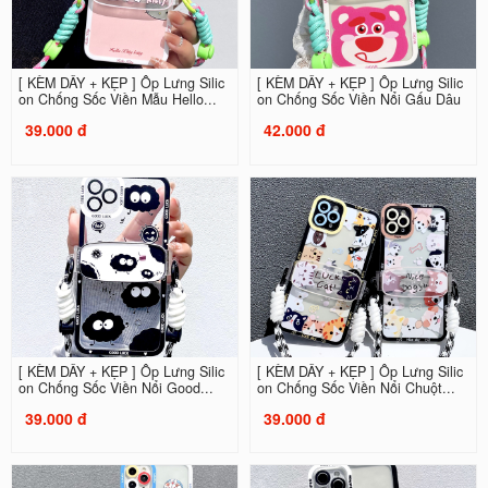
[ KÈM DÂY + KẸP ] Ốp Lưng Silic
[ KÈM DÂY + KẸP ] Ốp Lưng Silic
on Chống Sốc Viền Mẫu Hello...
on Chống Sốc Viền Nổi Gấu Dâu
39.000 đ
42.000 đ
[ KÈM DÂY + KẸP ] Ốp Lưng Silic
[ KÈM DÂY + KẸP ] Ốp Lưng Silic
on Chống Sốc Viền Nổi Good...
on Chống Sốc Viền Nổi Chuột...
39.000 đ
39.000 đ