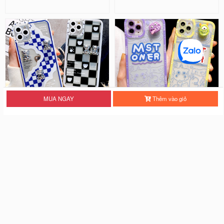
MUA NGAY
Thêm vào giỏ
Ốp Lưng Silicon Chống Sốc Viền
Ốp Lưng Silicon Chống Sốc Viền
Nổi - Hình Nổi Cute Bear
Nổi Mon Ster ( Kèm Phụ Kiện )
25.000 đ
28.000 đ