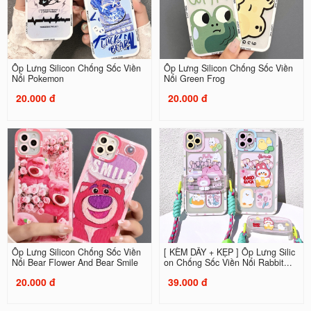
Ốp Lưng Silicon Chống Sốc Viền
Ốp Lưng Silicon Chống Sốc Viền
Nổi Pokemon
Nổi Green Frog
20.000 đ
20.000 đ
Ốp Lưng Silicon Chống Sốc Viền
[ KÈM DÂY + KẸP ] Ốp Lưng Silic
Nổi Bear Flower And Bear Smile
on Chống Sốc Viền Nổi Rabbit...
20.000 đ
39.000 đ