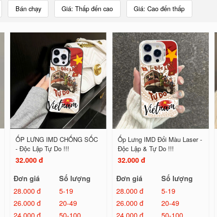
Bán chạy
Giá: Thấp đến cao
Giá: Cao đến thấp
ỐP LƯNG IMD CHỐNG SỐC
Ốp Lưng IMD Đổi Màu Laser -
- Độc Lập Tự Do !!!
Độc Lập & Tự Do !!!
32.000 đ
32.000 đ
Đơn giá
Số lượng
Đơn giá
Số lượng
28.000 đ
5-19
28.000 đ
5-19
26.000 đ
20-49
26.000 đ
20-49
24.000 đ
50-100
24.000 đ
50-100