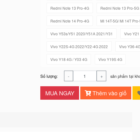
Redmi Note 13 Pro-4G
Redmi Note 13 Pro-5G
Redmi Note 14 Pro-4G
Mi 14T-5G/ Mi 14T Pro
Vivo Y53s/Y51 2020/Y51A 2021/Y31
Vivo Y21
Vivo Y22S-4G 2022/Y22-4G 2022
Vivo Y36-4
Vivo Y18 4G / Y03 4G
Vivo Y19S 4G
-
+
Số lượng:
sản phẩm tại kh
MUA NGAY
Thêm vào giỏ