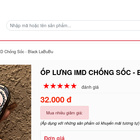
D Chống Sốc - Black LaBuBu
ỐP LƯNG IMD CHỐNG SỐC -
☆
★
☆
★
☆
★
☆
★
☆
★
đánh giá
32.000 đ
Mua nhiều giảm giá:
(Áp dụng với những sản phẩm có khuyến mãi tương tự)
Đơn giá