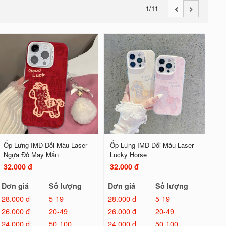
1
/11
Ốp Lưng IMD Đổi Màu Laser -
Ốp Lưng IMD Đổi Màu Laser -
Ngựa Đỏ May Mắn
Lucky Horse
32.000 đ
32.000 đ
Đơn giá
Số lượng
Đơn giá
Số lượng
28.000 đ
5-19
28.000 đ
5-19
26.000 đ
20-49
26.000 đ
20-49
24.000 đ
50-100
24.000 đ
50-100