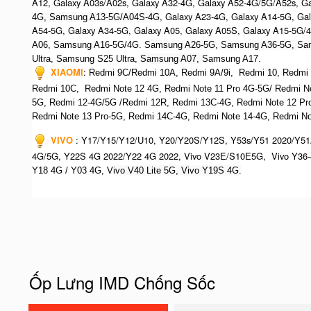
A12, Galaxy A03s/A02s, Galaxy A32-4G, Galaxy A52-4G/5G/A52s, G
, Galaxy A23-4G, Galaxy A14-5G, Ga
4G, Samsung A13-5G/A04S-4G
A54-5G, Galaxy A34-5G, Galaxy A05, Galaxy A05S, Galaxy A15-5G/
A06, Samsung A16-5G/4G. S
amsung A26-5G,
S
amsung A36-5G,
S
a
Ultra,
S
amsung S25 Ultra,
Samsung A07,
Samsung A17.
XIAOMI
:
Redmi 9C/Redmi 10A, Redmi 9A/9i, Redmi 10, Redmi No
Redmi 10C, Redmi Note 12 4G,
Redmi Note 11 Pro 4G-5G/ Redmi N
5G, Redmi 12-4G/5G /Redmi 12R, Redmi 13C-4G,
Redmi Note 12 Pr
R
edmi Note 13 Pro-5G, Redmi 14C-4G, Redmi Note 14-4G, Redmi Not
VIVO
:
Y17/Y15/Y12/U10, Y20/Y20S/Y12S, Y53s/Y51 2020/Y51
4G/5G, Y22S 4G 2022/Y22 4G 2022, Vivo V23E/S10E5G, Vivo Y36-
Y18 4G / Y03 4G, Vi
vo V40 Lite 5G, Vivo Y19S 4G.
Ốp Lưng IMD Chống Sốc