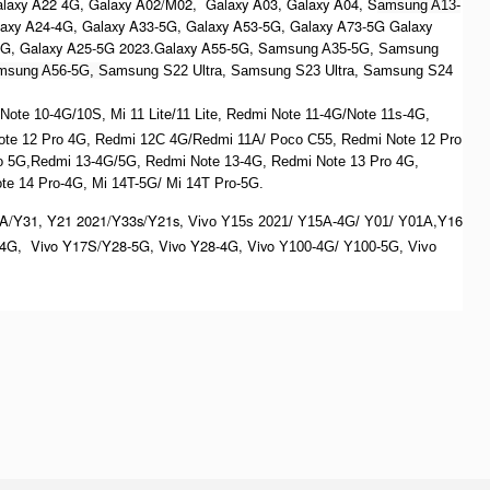
alaxy A22 4G, Galaxy A02/M02, Galaxy A03, Galaxy A04, S
amsung A13-
laxy A24-4G, Galaxy A33-5G, Galaxy A53-5G, Galaxy A73-5G Galaxy
4G, Galaxy A25-5G 2023.Galaxy A55-5G, Sa
msung A35-5G, Samsung
msung A56-5G, S
amsung S22 Ultra,
S
amsung S23 Ultra,
S
amsung S24
te 10-4G/10S, Mi 11 Lite/11 Lite, Redmi Note 11-4G/Note 11s-4G,
ote 12 Pro 4G, Redmi 12C 4G/Redmi 11A/ Poco C55, Redmi Note 12 Pro
o 5G,Redmi 13-4G/5G, Redmi Note 13-4G, Redmi Note 13 Pro 4G,
e 14 Pro-4G, Mi 14T-5G/ Mi 14T Pro-5G.
A/Y31, Y21 2021/Y33s/Y21s,
,Y16
Vivo Y15s 2021/ Y15A-4G/ Y01/ Y01A
4G, Vivo Y17S/Y28-5G, Vivo Y28-4G, Vivo
Y100-4G/ Y100-5G, Vivo