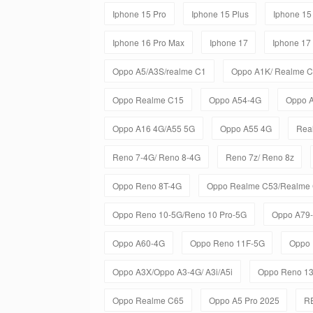
Iphone 15 Pro
Iphone 15 Plus
Iphone 15
Iphone 16 Pro Max
Iphone 17
Iphone 17
Oppo A5/A3S/realme C1
Oppo A1K/ Realme 
Oppo Realme C15
Oppo A54-4G
Oppo 
Oppo A16 4G/A55 5G
Oppo A55 4G
Rea
Reno 7-4G/ Reno 8-4G
Reno 7z/ Reno 8z
Oppo Reno 8T-4G
Oppo Realme C53/Realme
Oppo Reno 10-5G/Reno 10 Pro-5G
Oppo A79
Oppo A60-4G
Oppo Reno 11F-5G
Oppo 
Oppo A3X/Oppo A3-4G/ A3i/A5i
Oppo Reno 1
Oppo Realme C65
Oppo A5 Pro 2025
R