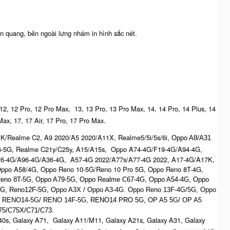
n quang, bên ngoài lưng nhám in hình sắc nét.
 12, 12 Pro, 12 Pro Max, 13, 13 Pro, 13 Pro Max, 14, 14 Pro, 14 Plus, 14
Max, 17, 17 Air, 17 Pro, 17 Pro Max.
K/Realme C2, A9 2020/A5 2020/A11X, Realme5/5i/5s/6i,
Oppo A8/A31
6-5G, Realme C21y/C25y, A15/A15s, Oppo A74-4G/F19-4G/A94-4G,
76-4G/A96-4G/A36-4G, A57-4G 2022/A77s/A77-4G 2022, A17-4G/A17K,
ppo A58/4G, Oppo Reno 10-5G/Reno 10 Pro 5G, Oppo Reno 8T-4G,
eno 8T-5G, Oppo A79-5G, Oppo Realme C67-4G, O
ppo A54-4G, Oppo
5G, Reno12F-5G, O
ppo A3X / Oppo A3-4G. Oppo Reno 13F-4G/5G, Oppo
, R
ENO14-5G/ RENO 14F-5G,
RENO14 PRO 5G,
OP A5 5G/ OP A5
5/C75X/C71/C73.
0s, Galaxy A71, Galaxy A11/M11, Galaxy A21s, Galaxy A31, Galaxy