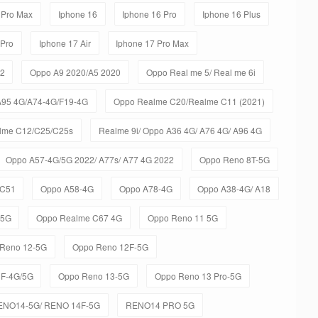
 Pro Max
Iphone 16
Iphone 16 Pro
Iphone 16 Plus
 Pro
Iphone 17 Air
Iphone 17 Pro Max
C2
Oppo A9 2020/A5 2020
Oppo Real me 5/ Real me 6i
A95 4G/A74-4G/F19-4G
Oppo Realme C20/Realme C11 (2021)
lme C12/C25/C25s
Realme 9i/ Oppo A36 4G/ A76 4G/ A96 4G
Oppo A57-4G/5G 2022/ A77s/ A77 4G 2022
Oppo Reno 8T-5G
 C51
Oppo A58-4G
Oppo A78-4G
Oppo A38-4G/ A18
-5G
Oppo Realme C67 4G
Oppo Reno 11 5G
Reno 12-5G
Oppo Reno 12F-5G
3F-4G/5G
Oppo Reno 13-5G
Oppo Reno 13 Pro-5G
ENO14-5G/ RENO 14F-5G
RENO14 PRO 5G