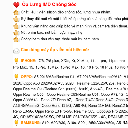
Ốp Lưng IMD Chống Sốc
Chất liệu : viền silicon dẻo chống sốc, lưng nhựa nhám.
Sự thay đổi mới về mặt thiết kế ốp lưng có khả năng đổi màu phả
Khung viền nâng cao giúp bảo vệ màn hình và camera điện thoại.
Nút phím bạc, nút bấm cực nhạy, nhẹ
Chống bám dấu vân tay, thoải mái khi cầm nắm.
Các dòng máy ốp viền nổi hiện có:
IPHONE
:
7/8, 7/8 plus, X/Xs, Xr, XsMax, 11, 11pro, 11pro max,
Pro Max, 15, 15Pro, 15Max, 15Pro Max,
16, 16 Pro, 16 Plus, 16 Pro 
OPPO
:
A5 2018/A3s/Realme C1, A7 2018/A5s/Realme2/A12, A1
Realme
, Reno 
2020, O
ppo A53 2020/A32/A33 2020,
C12/C25/C25s
Oppo Realme C20/Realme C11 (2021), A16K, A55-4G, Realme 9i/A
Oppo Realme C55, Oppo Realme C53/Realme C51, Oppo A78/4G, O
Oppo A38/A18, Reno 7Z/ Reno 8Z,
Reno 7-4G/ Reno 8-4G, Oppo R
A16 4G/A55 5G, Oppo Reno 11-5G, A60-4G, Reno 11F-5G. Reno12-
Reno 13-5G, Oppo Reno 13 Pro-5G, Realme C65, O
ppo A5 Pro 2025
4G,
OP A5X 4G/A5X 5G,
REALME C61/C63/C65S - 4G,
REALME C7
SAMSUNG
:
A10, A20/A30, A10s, A20s, A50/A30s/A50s, A51/M4