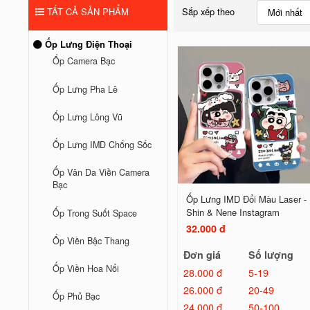
TẤT CẢ SẢN PHẨM
Sắp xếp theo
Mới nhất
Ốp Lưng Điện Thoại
Ốp Camera Bạc
Ốp Lưng Pha Lê
Ốp Lưng Lông Vũ
Ốp Lưng IMD Chống Sốc
Ốp Vân Da Viền Camera
Bạc
Ốp Lưng IMD Đổi Màu Laser -
Shin & Nene Instagram
Ốp Trong Suốt Space
32.000 đ
Ốp Viền Bậc Thang
Đơn giá
Số lượng
Ốp Viền Hoa Nổi
28.000 đ
5-19
26.000 đ
20-49
Ốp Phủ Bạc
24.000 đ
50-100