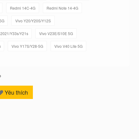
Redmi 14C-4G
Redmi Note 14-4G
-5G
Vivo Y20/Y20S/Y12S
 2021/Y33s/Y21s
Vivo V23E/S10E 5G
G
Vivo Y17S/Y28-5G
Vivo V40 Lite 5G
o
Yêu thích