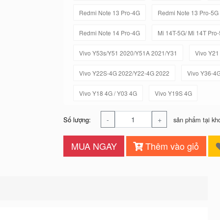
Redmi Note 13 Pro-4G
Redmi Note 13 Pro-5G
Redmi Note 14 Pro-4G
Mi 14T-5G/ Mi 14T Pro
Vivo Y53s/Y51 2020/Y51A 2021/Y31
Vivo Y21
Vivo Y22S-4G 2022/Y22-4G 2022
Vivo Y36-4
Vivo Y18 4G / Y03 4G
Vivo Y19S 4G
-
+
Số lượng:
sản phẩm tại kh
MUA NGAY
Thêm vào giỏ