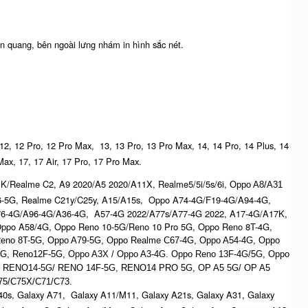
n quang, bên ngoài lưng nhám in hình sắc nét.
 12, 12 Pro, 12 Pro Max, 13, 13 Pro, 13 Pro Max, 14, 14 Pro, 14 Plus, 14
Max, 17, 17 Air, 17 Pro, 17 Pro Max.
K/Realme C2, A9 2020/A5 2020/A11X, Realme5/5i/5s/6i,
Oppo A8/A31
6-5G, Realme C21y/C25y, A15/A15s, Oppo A74-4G/F19-4G/A94-4G,
76-4G/A96-4G/A36-4G, A57-4G 2022/A77s/A77-4G 2022, A17-4G/A17K,
ppo A58/4G, Oppo Reno 10-5G/Reno 10 Pro 5G, Oppo Reno 8T-4G,
eno 8T-5G, Oppo A79-5G, Oppo Realme C67-4G, O
ppo A54-4G, Oppo
5G, Reno12F-5G, O
ppo A3X / Oppo A3-4G. Oppo Reno 13F-4G/5G, Oppo
, R
ENO14-5G/ RENO 14F-5G,
RENO14 PRO 5G,
OP A5 5G/ OP A5
5/C75X/C71/C73.
0s, Galaxy A71, Galaxy A11/M11, Galaxy A21s, Galaxy A31, Galaxy