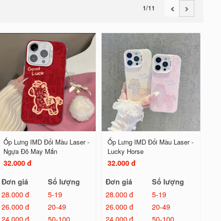
1
/11
Ốp Lưng IMD Đổi Màu Laser -
Ốp Lưng IMD Đổi Màu Laser -
Ngựa Đỏ May Mắn
Lucky Horse
32.000 đ
32.000 đ
Đơn giá
Số lượng
Đơn giá
Số lượng
28.000 đ
5-19
28.000 đ
5-19
26.000 đ
20-49
26.000 đ
20-49
24.000 đ
50-100
24.000 đ
50-100