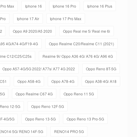
 Pro Max
Iphone 16
Iphone 16 Pro
Iphone 16 Plus
 Pro
Iphone 17 Air
Iphone 17 Pro Max
C2
Oppo A9 2020/A5 2020
Oppo Real me 5/ Real me 6i
A95 4G/A74-4G/F19-4G
Oppo Realme C20/Realme C11 (2021)
lme C12/C25/C25s
Realme 9i/ Oppo A36 4G/ A76 4G/ A96 4G
Oppo A57-4G/5G 2022/ A77s/ A77 4G 2022
Oppo Reno 8T-5G
 C51
Oppo A58-4G
Oppo A78-4G
Oppo A38-4G/ A18
-5G
Oppo Realme C67 4G
Oppo Reno 11 5G
Reno 12-5G
Oppo Reno 12F-5G
3F-4G/5G
Oppo Reno 13-5G
Oppo Reno 13 Pro-5G
ENO14-5G/ RENO 14F-5G
RENO14 PRO 5G