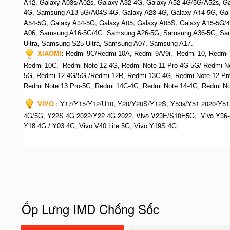
A12, Galaxy A03s/A02s, Galaxy A32-4G, Galaxy A52-4G/5G/A52s, G
, Galaxy A23-4G, Galaxy A14-5G, Ga
4G, Samsung A13-5G/A04S-4G
A54-5G, Galaxy A34-5G, Galaxy A05, Galaxy A05S, Galaxy A15-5G/
A06, Samsung A16-5G/4G. S
amsung A26-5G,
S
amsung A36-5G,
S
a
Ultra,
S
amsung S25 Ultra,
Samsung A07,
Samsung A17.
XIAOMI
:
Redmi 9C/Redmi 10A, Redmi 9A/9i, Redmi 10, Redmi No
Redmi 10C, Redmi Note 12 4G,
Redmi Note 11 Pro 4G-5G/ Redmi N
5G, Redmi 12-4G/5G /Redmi 12R, Redmi 13C-4G,
Redmi Note 12 Pr
R
edmi Note 13 Pro-5G, Redmi 14C-4G, Redmi Note 14-4G, Redmi Not
VIVO
:
Y17/Y15/Y12/U10, Y20/Y20S/Y12S, Y53s/Y51 2020/Y51
4G/5G, Y22S 4G 2022/Y22 4G 2022, Vivo V23E/S10E5G, Vivo Y36-
Y18 4G / Y03 4G, Vi
vo V40 Lite 5G, Vivo Y19S 4G.
Ốp Lưng IMD Chống Sốc