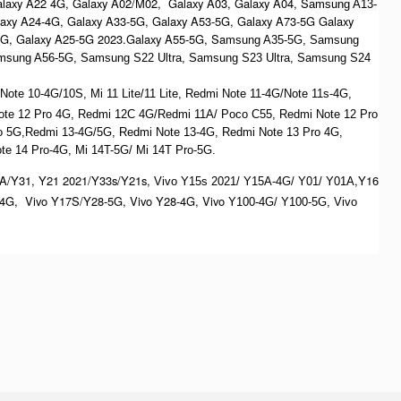
alaxy A22 4G, Galaxy A02/M02, Galaxy A03, Galaxy A04, S
amsung A13-
laxy A24-4G, Galaxy A33-5G, Galaxy A53-5G, Galaxy A73-5G Galaxy
4G, Galaxy A25-5G 2023.Galaxy A55-5G, Sa
msung A35-5G, Samsung
msung A56-5G, S
amsung S22 Ultra,
S
amsung S23 Ultra,
S
amsung S24
te 10-4G/10S, Mi 11 Lite/11 Lite, Redmi Note 11-4G/Note 11s-4G,
ote 12 Pro 4G, Redmi 12C 4G/Redmi 11A/ Poco C55, Redmi Note 12 Pro
o 5G,Redmi 13-4G/5G, Redmi Note 13-4G, Redmi Note 13 Pro 4G,
e 14 Pro-4G, Mi 14T-5G/ Mi 14T Pro-5G.
A/Y31, Y21 2021/Y33s/Y21s,
,Y16
Vivo Y15s 2021/ Y15A-4G/ Y01/ Y01A
4G, Vivo Y17S/Y28-5G, Vivo Y28-4G, Vivo
Y100-4G/ Y100-5G, Vivo