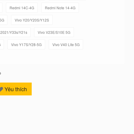
Redmi 14C-4G
Redmi Note 14-4G
-5G
Vivo Y20/Y20S/Y12S
 2021/Y33s/Y21s
Vivo V23E/S10E 5G
G
Vivo Y17S/Y28-5G
Vivo V40 Lite 5G
o
Yêu thích