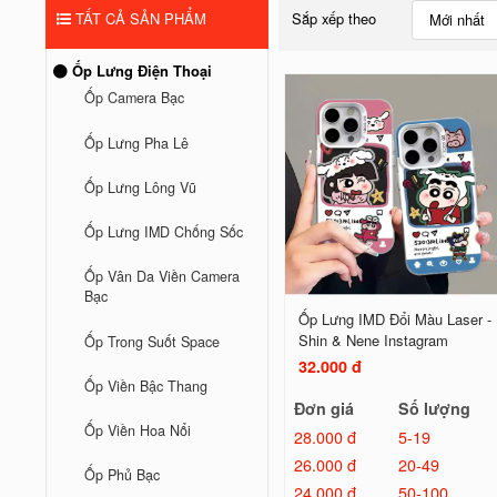
TẤT CẢ SẢN PHẨM
Sắp xếp theo
Mới nhất
Ốp Lưng Điện Thoại
Ốp Camera Bạc
Ốp Lưng Pha Lê
Ốp Lưng Lông Vũ
Ốp Lưng IMD Chống Sốc
Ốp Vân Da Viền Camera
Bạc
Ốp Lưng IMD Đổi Màu Laser -
Shin & Nene Instagram
Ốp Trong Suốt Space
32.000 đ
Ốp Viền Bậc Thang
Đơn giá
Số lượng
Ốp Viền Hoa Nổi
28.000 đ
5-19
26.000 đ
20-49
Ốp Phủ Bạc
24.000 đ
50-100