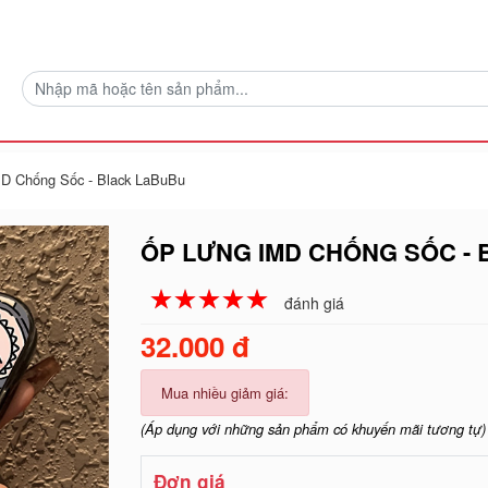
D Chống Sốc - Black LaBuBu
ỐP LƯNG IMD CHỐNG SỐC -
☆
★
☆
★
☆
★
☆
★
☆
★
đánh giá
32.000 đ
Mua nhiều giảm giá:
(Áp dụng với những sản phẩm có khuyến mãi tương tự)
Đơn giá