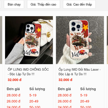
Bán chạy
Giá: Thấp đến cao
Giá: Cao đến thấp
ỐP LƯNG IMD CHỐNG SỐC
Ốp Lưng IMD Đổi Màu Laser -
- Độc Lập Tự Do !!!
Độc Lập & Tự Do !!!
32.000 đ
32.000 đ
Đơn giá
Số lượng
Đơn giá
Số lượng
28.000 đ
5-19
28.000 đ
5-19
26.000 đ
20-49
26.000 đ
20-49
24.000 đ
50-100
24.000 đ
50-100