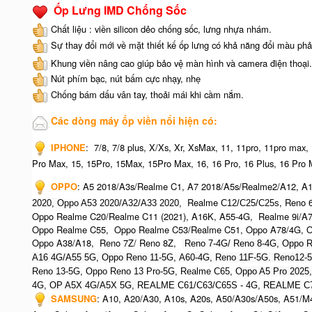
Ốp Lưng IMD Chống Sốc
Chất liệu : viền silicon dẻo chống sốc, lưng nhựa nhám.
Sự thay đổi mới về mặt thiết kế ốp lưng có khả năng đổi màu phả
Khung viền nâng cao giúp bảo vệ màn hình và camera điện thoại.
Nút phím bạc, nút bấm cực nhạy, nhẹ
Chống bám dấu vân tay, thoải mái khi cầm nắm.
Các dòng máy ốp viền nổi hiện có:
IPHONE
:
7/8, 7/8 plus, X/Xs, Xr, XsMax, 11, 11pro, 11pro max,
Pro Max, 15, 15Pro, 15Max, 15Pro Max,
16, 16 Pro, 16 Plus, 16 Pro 
OPPO
:
A5 2018/A3s/Realme C1, A7 2018/A5s/Realme2/A12, A1
Realme
, Reno 
2020, O
ppo A53 2020/A32/A33 2020,
C12/C25/C25s
Oppo Realme C20/Realme C11 (2021), A16K, A55-4G, Realme 9i/A
Oppo Realme C55, Oppo Realme C53/Realme C51, Oppo A78/4G, O
Oppo A38/A18, Reno 7Z/ Reno 8Z,
Reno 7-4G/ Reno 8-4G, Oppo R
A16 4G/A55 5G, Oppo Reno 11-5G, A60-4G, Reno 11F-5G. Reno12-
Reno 13-5G, Oppo Reno 13 Pro-5G, Realme C65, O
ppo A5 Pro 2025
4G,
OP A5X 4G/A5X 5G,
REALME C61/C63/C65S - 4G,
REALME C7
SAMSUNG
:
A10, A20/A30, A10s, A20s, A50/A30s/A50s, A51/M4