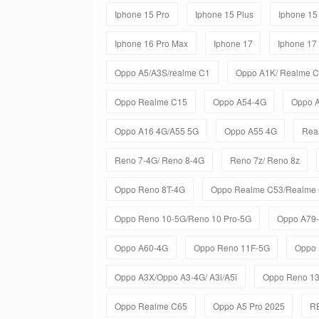
Iphone 15 Pro
Iphone 15 Plus
Iphone 15
Iphone 16 Pro Max
Iphone 17
Iphone 17
Oppo A5/A3S/realme C1
Oppo A1K/ Realme 
Oppo Realme C15
Oppo A54-4G
Oppo 
Oppo A16 4G/A55 5G
Oppo A55 4G
Rea
Reno 7-4G/ Reno 8-4G
Reno 7z/ Reno 8z
Oppo Reno 8T-4G
Oppo Realme C53/Realme
Oppo Reno 10-5G/Reno 10 Pro-5G
Oppo A79
Oppo A60-4G
Oppo Reno 11F-5G
Oppo 
Oppo A3X/Oppo A3-4G/ A3i/A5i
Oppo Reno 1
Oppo Realme C65
Oppo A5 Pro 2025
R