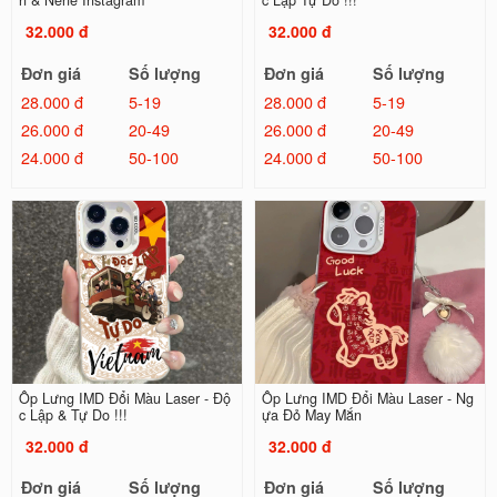
n & Nene Instagram
c Lập Tự Do !!!
32.000 đ
32.000 đ
Đơn giá
Số lượng
Đơn giá
Số lượng
28.000 đ
5-19
28.000 đ
5-19
26.000 đ
20-49
26.000 đ
20-49
24.000 đ
50-100
24.000 đ
50-100
Ốp Lưng IMD Đổi Màu Laser - Độ
Ốp Lưng IMD Đổi Màu Laser - Ng
c Lập & Tự Do !!!
ựa Đỏ May Mắn
32.000 đ
32.000 đ
Đơn giá
Số lượng
Đơn giá
Số lượng