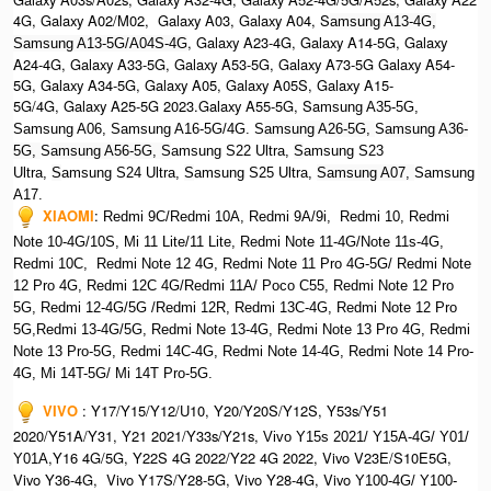
4G, Galaxy A02/M02, Galaxy A03, Galaxy A04, S
amsung A13-4G,
, Galaxy A23-4G, Galaxy A14-5G, Galaxy
Samsung A13-5G/A04S-4G
A24-4G, Galaxy A33-5G, Galaxy A53-5G, Galaxy A73-5G Galaxy A54-
5G, Galaxy A34-5G, Galaxy A05, Galaxy A05S, Galaxy A15-
5G/4G, Galaxy A25-5G 2023.Galaxy A55-5G, Sa
msung A35-5G,
Samsung A06, Samsung A16-5G/4G. S
amsung A26-5G,
S
amsung A36-
5G,
S
amsung A56-5G, S
amsung S22 Ultra,
S
amsung S23
Ultra,
S
amsung S24 Ultra,
S
amsung S25 Ultra,
Samsung A07,
Samsung
A17.
XIAOMI
:
Redmi 9C/Redmi 10A, Redmi 9A/9i, Redmi 10, Redmi
Note 10-4G/10S, Mi 11 Lite/11 Lite, Redmi Note 11-4G/Note 11s-4G,
Redmi 10C, Redmi Note 12 4G,
Redmi Note 11 Pro 4G-5G/ Redmi Note
12 Pro 4G, Redmi 12C 4G/Redmi 11A/ Poco C55, Redmi Note 12 Pro
5G, Redmi 12-4G/5G /Redmi 12R, Redmi 13C-4G,
Redmi Note 12 Pro
5G,Redmi 13-4G/5G, Redmi Note 13-4G, Redmi Note 13 Pro 4G, R
edmi
Note 13 Pro-5G, Redmi 14C-4G, Redmi Note 14-4G, Redmi Note 14 Pro-
4G, Mi 14T-5G/ Mi 14T Pro-5G.
VIVO
:
Y17/Y15/Y12/U10, Y20/Y20S/Y12S, Y53s/Y51
2020/Y51A/Y31, Y21 2021/Y33s/Y21s,
Vivo Y15s 2021/ Y15A-4G/ Y01/
,Y16 4G/5G, Y22S 4G 2022/Y22 4G 2022, Vivo V23E/S10E5G,
Y01A
Vivo Y36-4G, Vivo Y17S/Y28-5G, Vivo Y28-4G, Vivo
Y100-4G/ Y100-