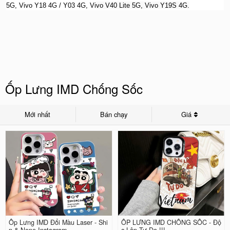
5G, Vivo Y18 4G / Y03 4G, Vi
vo V40 Lite 5G, Vivo Y19S 4G.
Ốp Lưng IMD Chống Sốc
Mới nhất
Bán chạy
Giá
Ốp Lưng IMD Đổi Màu Laser - Shi
ỐP LƯNG IMD CHỐNG SỐC - Độ