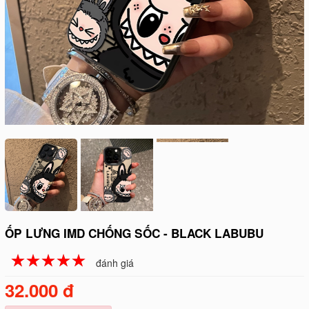
ỐP LƯNG IMD CHỐNG SỐC - BLACK LABUBU
☆
★
☆
★
☆
★
☆
★
☆
★
đánh giá
32.000 đ