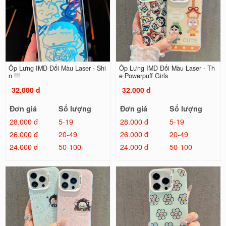
Ốp Lưng IMD Đổi Màu Laser - Shi
Ốp Lưng IMD Đổi Màu Laser - Th
n !!!
e Powerpuff Girls
32.000 đ
32.000 đ
Đơn giá
Số lượng
Đơn giá
Số lượng
28.000 đ
5-19
28.000 đ
5-19
26.000 đ
20-49
26.000 đ
20-49
24.000 đ
50-100
24.000 đ
50-100