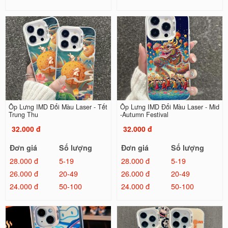
Ốp Lưng IMD Đổi Màu Laser - Tết
Ốp Lưng IMD Đổi Màu Laser - Mid
Trung Thu
-Autumn Festival
32.000 đ
32.000 đ
Đơn giá
Số lượng
Đơn giá
Số lượng
28.000 đ
5-19
28.000 đ
5-19
26.000 đ
20-49
26.000 đ
20-49
24.000 đ
50-100
24.000 đ
50-100