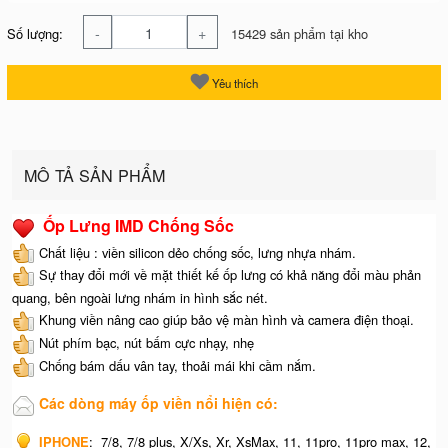
-
+
Số lượng:
15429 sản phẩm tại kho
Yêu thích
MÔ TẢ SẢN PHẨM
Ốp Lưng IMD Chống Sốc
Chất liệu : viền silicon dẻo chống sốc, lưng nhựa nhám.
Sự thay đổi mới về mặt thiết kế ốp lưng có khả năng đổi màu phản
quang, bên ngoài lưng nhám in hình sắc nét.
Khung viền nâng cao giúp bảo vệ màn hình và camera điện thoại.
Nút phím bạc, nút bấm cực nhạy, nhẹ
Chống bám dấu vân tay, thoải mái khi cầm nắm.
Các dòng máy ốp viền nổi hiện có:
IPHONE
:
7/8, 7/8 plus, X/Xs, Xr, XsMax, 11, 11pro, 11pro max, 12,