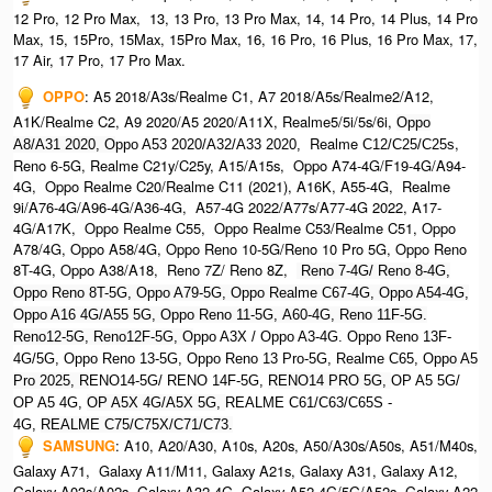
12 Pro, 12 Pro Max, 13, 13 Pro, 13 Pro Max, 14, 14 Pro, 14 Plus, 14 Pro
Max, 15, 15Pro, 15Max, 15Pro Max,
16, 16 Pro, 16 Plus, 16 Pro Max, 17,
17 Air, 17 Pro, 17 Pro Max.
OPPO
:
A5 2018/A3s/Realme C1, A7 2018/A5s/Realme2/A12,
A1K/Realme C2, A9 2020/A5 2020/A11X, Realme5/5i/5s/6i,
Oppo
Realme
,
A8/A31 2020, O
ppo A53 2020/A32/A33 2020,
C12/C25/C25s
Reno 6-5G, Realme C21y/C25y, A15/A15s, Oppo A74-4G/F19-4G/A94-
4G, Oppo Realme C20/Realme C11 (2021), A16K, A55-4G, Realme
9i/A76-4G/A96-4G/A36-4G, A57-4G 2022/A77s/A77-4G 2022, A17-
4G/A17K, Oppo Realme C55, Oppo Realme C53/Realme C51, Oppo
A78/4G, Oppo A58/4G, Oppo Reno 10-5G/Reno 10 Pro 5G, Oppo Reno
8T-4G, Oppo A38/A18, Reno 7Z/ Reno 8Z,
Reno 7-4G/ Reno 8-4G,
Oppo Reno 8T-5G, Oppo A79-5G, Oppo Realme C67-4G, O
ppo A54-4G,
Oppo A16 4G/A55 5G, Oppo Reno 11-5G, A60-4G, Reno 11F-5G.
Reno12-5G, Reno12F-5G, O
ppo A3X / Oppo A3-4G. Oppo Reno 13F-
4G/5G, Oppo Reno 13-5G, Oppo Reno 13 Pro-5G, Realme C65, O
ppo A5
Pro 2025, R
ENO14-5G/ RENO 14F-5G,
RENO14 PRO 5G,
OP A5 5G/
OP A5 4G,
OP A5X 4G/A5X 5G,
REALME C61/C63/C65S -
4G,
REALME C75/C75X/C71/C73.
SAMSUNG
:
A10, A20/A30, A10s, A20s, A50/A30s/A50s, A51/M40s,
Galaxy A71, Galaxy A11/M11, Galaxy A21s, Galaxy A31, Galaxy A12,
Galaxy A03s/A02s, Galaxy A32-4G, Galaxy A52-4G/5G/A52s, Galaxy A22