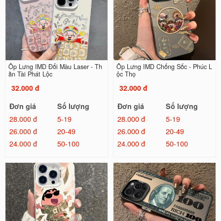
Ốp Lưng IMD Đổi Màu Laser - Th
Ốp Lưng IMD Chống Sốc - Phúc L
ần Tài Phát Lộc
ộc Thọ
32.000 đ
32.000 đ
Đơn giá
Số lượng
Đơn giá
Số lượng
28.000 đ
5-19
28.000 đ
5-19
26.000 đ
20-49
26.000 đ
20-49
24.000 đ
50-100
24.000 đ
50-100