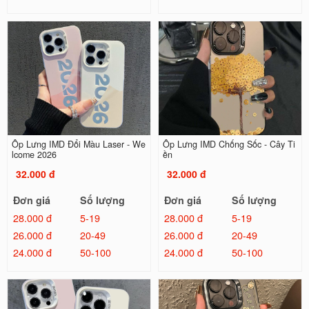
Ốp Lưng IMD Đổi Màu Laser - We
Ốp Lưng IMD Chống Sốc - Cây Ti
lcome 2026
ền
32.000 đ
32.000 đ
Đơn giá
Số lượng
Đơn giá
Số lượng
28.000 đ
5-19
28.000 đ
5-19
26.000 đ
20-49
26.000 đ
20-49
24.000 đ
50-100
24.000 đ
50-100