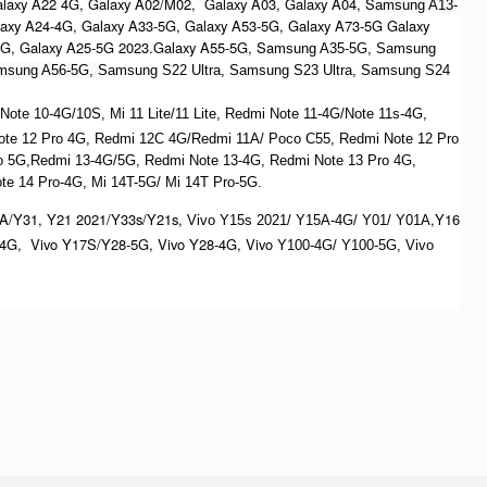
alaxy A22 4G, Galaxy A02/M02, Galaxy A03, Galaxy A04, S
amsung A13-
laxy A24-4G, Galaxy A33-5G, Galaxy A53-5G, Galaxy A73-5G Galaxy
4G, Galaxy A25-5G 2023.Galaxy A55-5G, Sa
msung A35-5G, Samsung
msung A56-5G, S
amsung S22 Ultra,
S
amsung S23 Ultra,
S
amsung S24
te 10-4G/10S, Mi 11 Lite/11 Lite, Redmi Note 11-4G/Note 11s-4G,
ote 12 Pro 4G, Redmi 12C 4G/Redmi 11A/ Poco C55, Redmi Note 12 Pro
o 5G,Redmi 13-4G/5G, Redmi Note 13-4G, Redmi Note 13 Pro 4G,
e 14 Pro-4G, Mi 14T-5G/ Mi 14T Pro-5G.
A/Y31, Y21 2021/Y33s/Y21s,
,Y16
Vivo Y15s 2021/ Y15A-4G/ Y01/ Y01A
4G, Vivo Y17S/Y28-5G, Vivo Y28-4G, Vivo
Y100-4G/ Y100-5G, Vivo