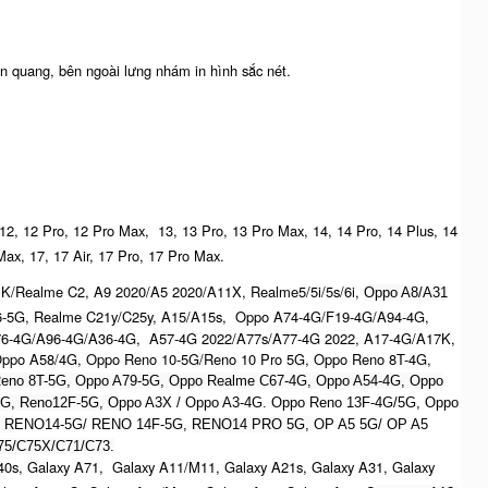
n quang, bên ngoài lưng nhám in hình sắc nét.
 12, 12 Pro, 12 Pro Max, 13, 13 Pro, 13 Pro Max, 14, 14 Pro, 14 Plus, 14
Max, 17, 17 Air, 17 Pro, 17 Pro Max.
K/Realme C2, A9 2020/A5 2020/A11X, Realme5/5i/5s/6i,
Oppo A8/A31
6-5G, Realme C21y/C25y, A15/A15s, Oppo A74-4G/F19-4G/A94-4G,
76-4G/A96-4G/A36-4G, A57-4G 2022/A77s/A77-4G 2022, A17-4G/A17K,
ppo A58/4G, Oppo Reno 10-5G/Reno 10 Pro 5G, Oppo Reno 8T-4G,
eno 8T-5G, Oppo A79-5G, Oppo Realme C67-4G, O
ppo A54-4G, Oppo
5G, Reno12F-5G, O
ppo A3X / Oppo A3-4G. Oppo Reno 13F-4G/5G, Oppo
, R
ENO14-5G/ RENO 14F-5G,
RENO14 PRO 5G,
OP A5 5G/ OP A5
5/C75X/C71/C73.
0s, Galaxy A71, Galaxy A11/M11, Galaxy A21s, Galaxy A31, Galaxy