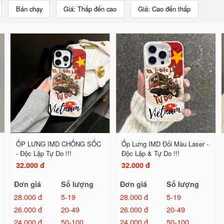
Bán chạy
Giá: Thấp đến cao
Giá: Cao đến thấp
ỐP LƯNG IMD CHỐNG SỐC
Ốp Lưng IMD Đổi Màu Laser -
- Độc Lập Tự Do !!!
Độc Lập & Tự Do !!!
32.000 đ
32.000 đ
Đơn giá
Số lượng
Đơn giá
Số lượng
28.000 đ
5-19
28.000 đ
5-19
26.000 đ
20-49
26.000 đ
20-49
24.000 đ
50-100
24.000 đ
50-100