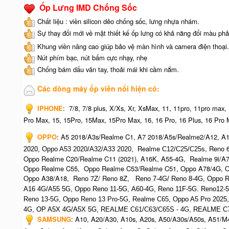
Ốp Lưng IMD Chống Sốc
Chất liệu : viền silicon dẻo chống sốc, lưng nhựa nhám.
Sự thay đổi mới về mặt thiết kế ốp lưng có khả năng đổi màu phả
Khung viền nâng cao giúp bảo vệ màn hình và camera điện thoại.
Nút phím bạc, nút bấm cực nhạy, nhẹ
Chống bám dấu vân tay, thoải mái khi cầm nắm.
Các dòng máy ốp viền nổi hiện có:
IPHONE
:
7/8, 7/8 plus, X/Xs, Xr, XsMax, 11, 11pro, 11pro max,
Pro Max, 15, 15Pro, 15Max, 15Pro Max,
16, 16 Pro, 16 Plus, 16 Pro 
OPPO
:
A5 2018/A3s/Realme C1, A7 2018/A5s/Realme2/A12, A1
Realme
, Reno 
2020, O
ppo A53 2020/A32/A33 2020,
C12/C25/C25s
Oppo Realme C20/Realme C11 (2021), A16K, A55-4G, Realme 9i/A
Oppo Realme C55, Oppo Realme C53/Realme C51, Oppo A78/4G, O
Oppo A38/A18, Reno 7Z/ Reno 8Z,
Reno 7-4G/ Reno 8-4G, Oppo R
A16 4G/A55 5G, Oppo Reno 11-5G, A60-4G, Reno 11F-5G. Reno12-
Reno 13-5G, Oppo Reno 13 Pro-5G, Realme C65, O
ppo A5 Pro 2025
4G,
OP A5X 4G/A5X 5G,
REALME C61/C63/C65S - 4G,
REALME C7
SAMSUNG
:
A10, A20/A30, A10s, A20s, A50/A30s/A50s, A51/M4