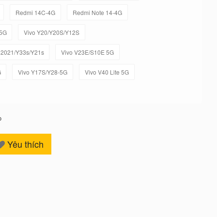
Redmi 14C-4G
Redmi Note 14-4G
-5G
Vivo Y20/Y20S/Y12S
 2021/Y33s/Y21s
Vivo V23E/S10E 5G
G
Vivo Y17S/Y28-5G
Vivo V40 Lite 5G
o
Yêu thích