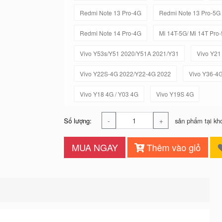
Redmi Note 13 Pro-4G
Redmi Note 13 Pro-5G
Redmi Note 14 Pro-4G
Mi 14T-5G/ Mi 14T Pro
Vivo Y53s/Y51 2020/Y51A 2021/Y31
Vivo Y21
Vivo Y22S-4G 2022/Y22-4G 2022
Vivo Y36-4
Vivo Y18 4G / Y03 4G
Vivo Y19S 4G
-
+
Số lượng:
sản phẩm tại kh
MUA NGAY
Thêm vào giỏ