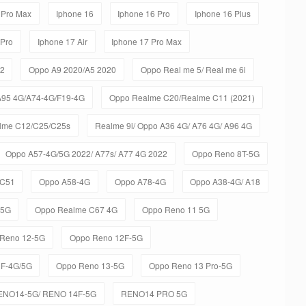
 Pro Max
Iphone 16
Iphone 16 Pro
Iphone 16 Plus
 Pro
Iphone 17 Air
Iphone 17 Pro Max
C2
Oppo A9 2020/A5 2020
Oppo Real me 5/ Real me 6i
A95 4G/A74-4G/F19-4G
Oppo Realme C20/Realme C11 (2021)
lme C12/C25/C25s
Realme 9i/ Oppo A36 4G/ A76 4G/ A96 4G
Oppo A57-4G/5G 2022/ A77s/ A77 4G 2022
Oppo Reno 8T-5G
 C51
Oppo A58-4G
Oppo A78-4G
Oppo A38-4G/ A18
-5G
Oppo Realme C67 4G
Oppo Reno 11 5G
Reno 12-5G
Oppo Reno 12F-5G
3F-4G/5G
Oppo Reno 13-5G
Oppo Reno 13 Pro-5G
ENO14-5G/ RENO 14F-5G
RENO14 PRO 5G