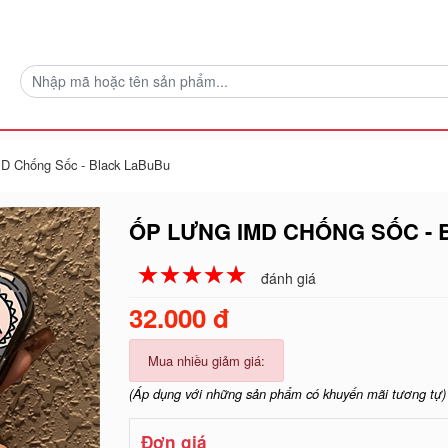
D Chống Sốc - Black LaBuBu
ỐP LƯNG IMD CHỐNG SỐC -
☆
★
☆
★
☆
★
☆
★
☆
★
đánh giá
32.000 đ
Mua nhiều giảm giá:
(Áp dụng với những sản phẩm có khuyến mãi tương tự)
Đơn giá