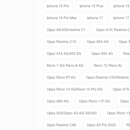
Iphone 15 Pro
Iphone 15 Plus
Iphone 15
Iphone 16 Pro Max
Iphone 17
Iphone 17
Oppo A5/A3S/realme C1
Oppo A1K/ Realme 
Oppo Realme C15
Oppo A54-4G
Oppo 
Oppo A16 4G/A55 5G
Oppo A55 4G
Rea
Reno 7-4G/ Reno 8-4G
Reno 7z/ Reno 8z
Oppo Reno 8T-4G
Oppo Realme C53/Realme
Oppo Reno 10-5G/Reno 10 Pro-5G
Oppo A79
Oppo A60-4G
Oppo Reno 11F-5G
Oppo 
Oppo A3X/Oppo A3-4G/ A3i/A5i
Oppo Reno 1
Oppo Realme C65
Oppo A5 Pro 2025
R