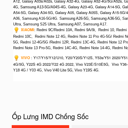
A12, Galaxy A03s/A02s, Galaxy A32-4G, Galaxy A52-4G/5G/A52s, G
, Galaxy A23-4G, Galaxy A14-5G, Ga
4G, Samsung A13-5G/A04S-4G
A54-5G, Galaxy A34-5G, Galaxy A05, Galaxy A05S, Galaxy A15-5G/
A06, Samsung A16-5G/4G. S
amsung A26-5G,
S
amsung A36-5G,
S
a
Ultra,
S
amsung S25 Ultra,
Samsung A07,
Samsung A17.
XIAOMI
:
Redmi 9C/Redmi 10A, Redmi 9A/9i, Redmi 10, Redmi No
Redmi 10C, Redmi Note 12 4G,
Redmi Note 11 Pro 4G-5G/ Redmi N
5G, Redmi 12-4G/5G /Redmi 12R, Redmi 13C-4G,
Redmi Note 12 Pr
R
edmi Note 13 Pro-5G, Redmi 14C-4G, Redmi Note 14-4G, Redmi Not
VIVO
:
Y17/Y15/Y12/U10, Y20/Y20S/Y12S, Y53s/Y51 2020/Y51
4G/5G, Y22S 4G 2022/Y22 4G 2022, Vivo V23E/S10E5G, Vivo Y36-
Y18 4G / Y03 4G, Vi
vo V40 Lite 5G, Vivo Y19S 4G.
Ốp Lưng IMD Chống Sốc