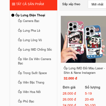
TẤT CẢ SẢN PHẨM
Sắp xếp theo
Mới nhất
Ốp Lưng Điện Thoại
Ốp Camera Bạc
Ốp Lưng Pha Lê
Ốp Lưng Lông Vũ
Ốp Lưng IMD Chống Sốc
Ốp Vân Da Viền Camera
Bạc
Ốp Lưng IMD Đổi Màu Laser -
Shin & Nene Instagram
Ốp Trong Suốt Space
32.000 đ
Ốp Viền Bậc Thang
Đơn giá
Số lượng
Ốp Viền Hoa Nổi
28.000 đ
5-19
26.000 đ
20-49
Ốp Phủ Bạc
24.000 đ
50-100