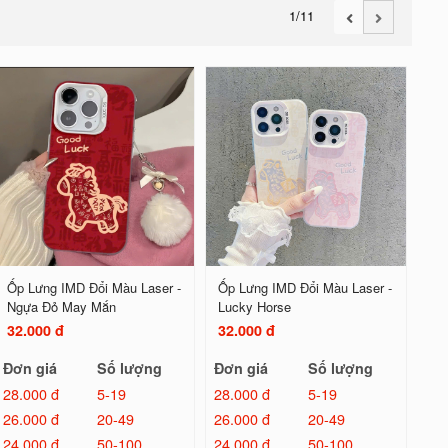
1
/11
Ốp Lưng IMD Đổi Màu Laser -
Ốp Lưng IMD Đổi Màu Laser -
Ngựa Đỏ May Mắn
Lucky Horse
32.000 đ
32.000 đ
Đơn giá
Số lượng
Đơn giá
Số lượng
28.000 đ
5-19
28.000 đ
5-19
26.000 đ
20-49
26.000 đ
20-49
24.000 đ
50-100
24.000 đ
50-100